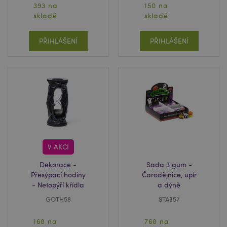
393 na
150 na
skladě
skladě
mage-messages
1 de
Adobe Inc.
ho
www.puckator.cz
PŘIHLÁŠENÍ
PŘIHLÁŠENÍ
V AKCI
recently_viewed_product_previous
1 d
Adobe Inc.
Dekorace -
Sada 3 gum -
www.puckator.cz
Přesýpací hodiny
Čarodějnice, upír
- Netopýří křídla
a dýně
GOTH58
STA357
recently_compared_product_previous
1 d
Adobe Inc.
168 na
768 na