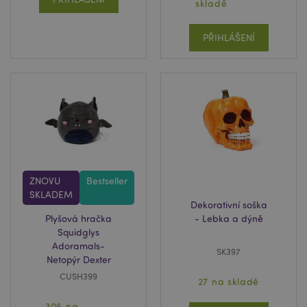
skladě
product_data_storage
1 d
Adobe Inc.
www.puckator.cz
PŘIHLÁŠENÍ
searchReport-log
Zavř
Adobe Inc.
prohl
www.puckator.cz
TawkConnectionTime
10 m
tawk.to Inc.
.puckator.cz
ZNOVU
Bestseller
SKLADEM
Dekorativní soška
Plyšová hračka
- Lebka a dýně
twk_idm_key
10 m
Tawk.to
.puckator.cz
Squidglys
Adoramals-
SK397
Netopýr Dexter
CUSH399
27 na skladě
306 na