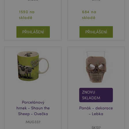
1590 na
684 na
skladě
skladě
PŘIHLÁŠENÍ
PŘIHLÁŠENÍ
ZNOVU
SKLADEM
Porcelánový
hrnek - Shaun the
Panák - dekorace
Sheep - Ovečka
- Lebka
MUG337
SK137