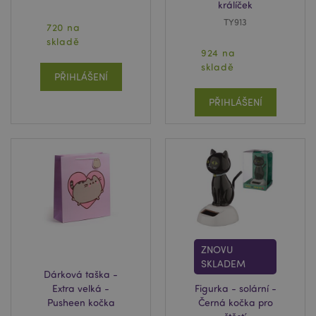
králíček
TY913
720 na
skladě
924 na
skladě
PŘIHLÁŠENÍ
PŘIHLÁŠENÍ
ZNOVU
SKLADEM
Dárková taška -
Extra velká -
Figurka - solární -
Pusheen kočka
Černá kočka pro