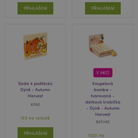
jedinečných
sl
seznamu
uživatelů
ce
PŘIHLÁŠENÍ
PŘIHLÁŠENÍ
přiřazením
pr
ps_rvm_VhQC
.puckator.cz
1 rok
Naše online
náhodně
po
služba
vygenerovaného
N
zákaznické
čísla jako
ž
podpory live
identifikátoru
id
chat
klienta. Je
in
součástí každé
MCPopupClosed
www.puckator.cz
1 měsíc
Stav
žádosti o
_hjIncludedInPageviewSample
2 minuty
T
Hotjar Ltd
vyskakovacího
stránku na webu
co
www.puckator.cz
okna
a používá se k
na
Mailchimp
výpočtu údajů o
ab
návštěvnících,
Ho
relacích a
zd
kampaních pro
ná
přehledy analýzy
za
V AKCI
stránek. Ve
vz
výchozím
d
nastavení je
Sada 4 podtácků
Koupelová
li
nastavena tak,
zo
Dýně - Autumn
bomba -
aby vypršela po
st
Harvest
tvarovaná -
2 letech, i když je
w
to
dárková krabička
přizpůsobitelné
KP80
_hjAbsoluteSessionInProgress
30 minut
So
Hotjar Ltd
- Dýně - Autumn
majiteli
na
.puckator.cz
webových
Harvest
ab
stránek.
193 na skladě
sl
BATH86
ce
_gat_UA-
.puckator.cz
50
Jedná se o
pr
950900-
sekund
soubor cookie
po
PŘIHLÁŠENÍ
29
typu vzor
1020 na
N