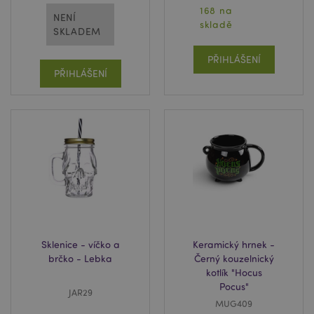
168 na
NENÍ
skladě
SKLADEM
PŘIHLÁŠENÍ
PŘIHLÁŠENÍ
Sklenice - víčko a
Keramický hrnek -
brčko - Lebka
Černý kouzelnický
kotlík "Hocus
Pocus"
JAR29
MUG409