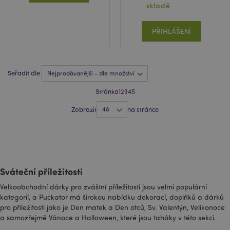
nastavený
skladě
ž
Google
id
Analytics, kde
in
prvek vzoru na
názvu obsahuje
PŘIHLÁŠENÍ
jedinečné
identifikační
číslo účtu nebo
webu, ke
kterému se
Seřadit dle
vztahuje. Zdá se,
že jde o variantu
souboru cookie
Stránka
1
2
3
4
5
_gat, který se
používá k
Zobrazit
na stránce
omezení
množství dat
zaznamenaných
společností
Google na
webech s velkým
objemem
provozu.
Sváteční příležitosti
_gid
1 den
Tento název
Google LLC
souboru cookie
.puckator.cz
Velkoobchodní dárky pro zváštní příležitosti jsou velmi populární
je přidružen ke
službě Google
kategorií, a Puckator má širokou nabídku dekorací, doplňků a dárků
Universal
pro přiležitosti jako je Den matek a Den otců, Sv. Valentýn, Velikonoce
Analytics. Zdá se,
a samozřejmě Vánoce a Halloween, které jsou taháky v této sekci.
že se jedná o
nový soubor