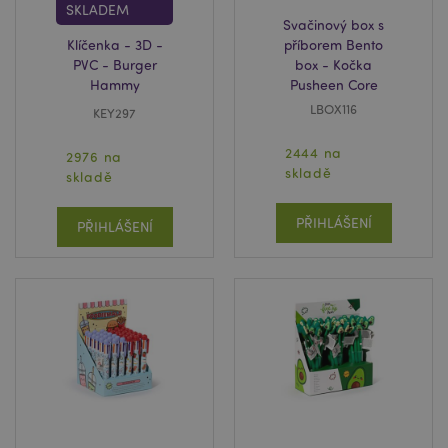
SKLADEM
www.puckator.cz
Svačinový box s
Klíčenka - 3D -
příborem Bento
PVC - Burger
box - Kočka
product_data_storage
1 d
Adobe Inc.
Hammy
Pusheen Core
www.puckator.cz
LBOX116
KEY297
2444 na
2976 na
skladě
skladě
searchReport-log
Zavř
Adobe Inc.
prohl
www.puckator.cz
PŘIHLÁŠENÍ
PŘIHLÁŠENÍ
TawkConnectionTime
10 m
tawk.to Inc.
.puckator.cz
twk_idm_key
10 m
Tawk.to
.puckator.cz