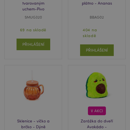
tvarovaným
plátno - Ananas
uchem-Pivo
SMUG320
BBAG02
69 na skladě
404 na
skladě
PŘIHLÁŠENÍ
PŘIHLÁŠENÍ
V AKCI
Sklenice - víčko a
Zarážka do dveří
brčko - Dýně
Avokádo -