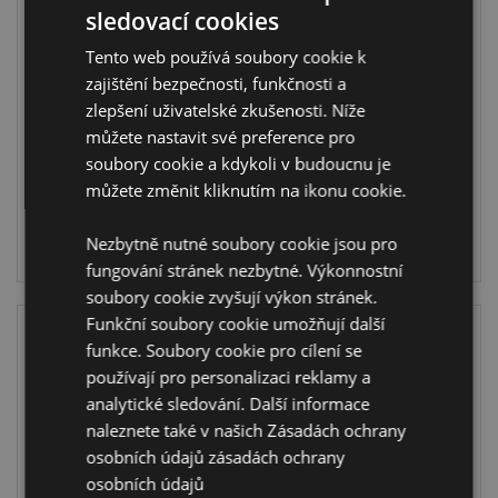
sledovací cookies
Paměťové karty -
Balzám na rty -
Pexeso - dětské -
plechová
Tento web používá soubory cookie k
Foodiemals -Fast
krabička -
zajištění bezpečnosti, funkčnosti a
food
Foodiemals
zlepšení uživatelské zkušenosti. Níže
GAME08
LIP166
můžete nastavit své preference pro
soubory cookie a kdykoli v budoucnu je
339 na
6672 na
můžete změnit kliknutím na ikonu cookie.
skladě
skladě
Nezbytně nutné soubory cookie jsou pro
PŘIHLÁŠENÍ
PŘIHLÁŠENÍ
fungování stránek nezbytné. Výkonnostní
soubory cookie zvyšují výkon stránek.
Funkční soubory cookie umožňují další
funkce. Soubory cookie pro cílení se
používají pro personalizaci reklamy a
analytické sledování. Další informace
naleznete také v našich Zásadách ochrany
osobních údajů
zásadách ochrany
osobních údajů