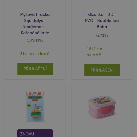
Plyšová hračka
Klíčenka - 3D -
Squidglys -
PVC - Bubble tea
Foodiemals -
Boba
mage-cache-storage
1 d
Adobe Inc.
www.puckator.cz
Kořeněné latte
KEY296
CUSH396
1812 na
314 na skladě
skladě
PŘIHLÁŠENÍ
PŘIHLÁŠENÍ
section_data_ids
1 d
Adobe Inc.
www.puckator.cz
ZNOVU
recently_compared_product
1 d
Adobe Inc.