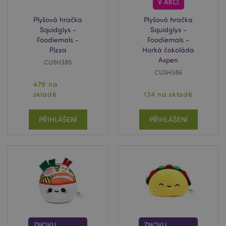
V AKCI
Plyšová hračka
Plyšová hračka
Squidglys -
Squidglys -
mage-cache-sessid
1 d
Adobe Inc.
Foodiemals -
Foodiemals -
www.puckator.cz
Pizza
Horká čokoláda
Aspen
CUSH385
CUSH386
478 na
skladě
134 na skladě
PŘIHLÁŠENÍ
PŘIHLÁŠENÍ
_GRECAPTCHA
6 mě
Google LLC
www.google.com
ZNOVU
ZNOVU