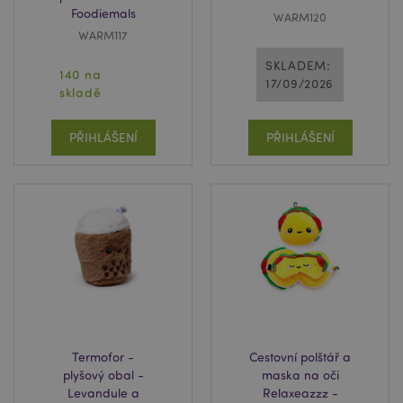
Foodiemals
WARM120
WARM117
SKLADEM:
140 na
17/09/2026
skladě
PŘIHLÁŠENÍ
PŘIHLÁŠENÍ
Termofor -
Cestovní polštář a
plyšový obal -
maska na oči
Levandule a
Relaxeazzz -