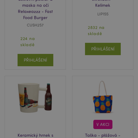
maska na oči
Kelímek
Relaxeazzz - Fast
LIP155
Food Burger
CUSH257
2832 na
skladě
224 na
skladě
PŘIHLÁŠENÍ
PŘIHLÁŠENÍ
V AKCI
Keramický hrnek s
Taška - plážová -