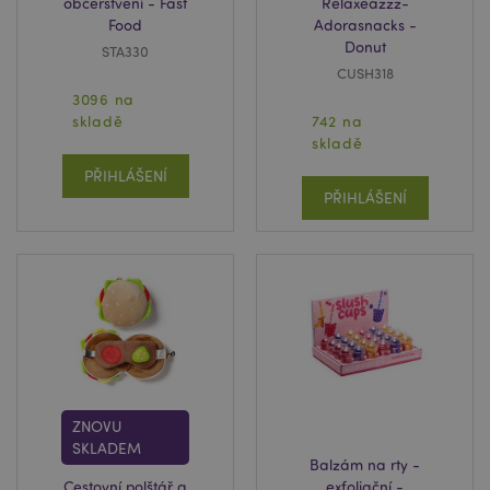
občerstvení - Fast
Relaxeazzz-
Food
Adorasnacks -
Donut
STA330
CUSH318
3096 na
skladě
742 na
skladě
PŘIHLÁŠENÍ
PŘIHLÁŠENÍ
ZNOVU
SKLADEM
Balzám na rty -
Cestovní polštář a
exfoliační -