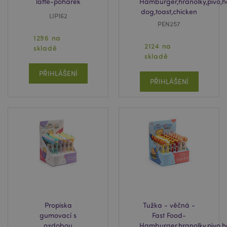
latte-pohárek
Hamburger,hranolky,pivo,h
dog,toast,chicken
LIP162
PEN257
1296 na
2124 na
skladě
skladě
PŘIHLÁŠENÍ
PŘIHLÁŠENÍ
Propiska
Tužka - věčná -
gumovací s
Fast Food-
ozdobou
Hamburger,hranolky,pivo,h