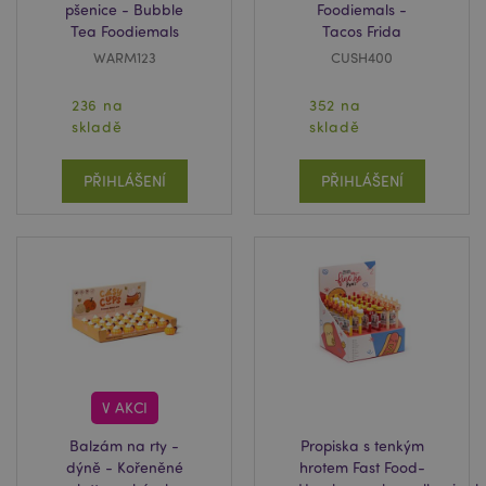
pšenice - Bubble
Foodiemals -
Tea Foodiemals
Tacos Frida
WARM123
CUSH400
236 na
352 na
skladě
skladě
PŘIHLÁŠENÍ
PŘIHLÁŠENÍ
V AKCI
Balzám na rty -
Propiska s tenkým
dýně - Kořeněné
hrotem Fast Food-