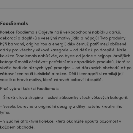
Universal
Analytics. Zdá se,
že se jedná o
nový soubor
cookie a od jara
Foodiemals
2017 nejsou od
společnosti
Google
Kolekce Foodiemals Objevte naši velkoobchodní nabídku dárků,
dostupné žádné
dekorací a doplňků s veselými motivy jídla a nápojů! Tyto produkty
informace. Zdá
se, že pro
hýří barvami, originalitou a energií, díky čemuž patří mezi oblíbené
každou
dárky pro všechny věkové kategorie – od dětí až po dospělé. Naše
navštívenou
stránku ukládá a
kolekce Foodiemals nabízí vše, co byste od jedné z nejpopulárnějších
aktualizuje
kategorií mohli očekávat: perfektní mix nápaditých produktů, které se
jedinečnou
skvěle hodí do různých typů prodejen – od dárkových obchodů až po
hodnotu.
zábavní centra či turistické atrakce. Děti i teenageři si zamilují její
veselé a hravé motivy, které zároveň pobaví i dospělé.
Proč vybrat kolekci Foodiemals:
- Široká cílová skupina – osloví zákazníky všech věkových kategorií.
- Veselé, barevné a originální designy z dílny našeho kreativního
týmu.
- Vizuálně atraktivní kolekce, která okamžitě upoutá pozornost v
každém obchodě.