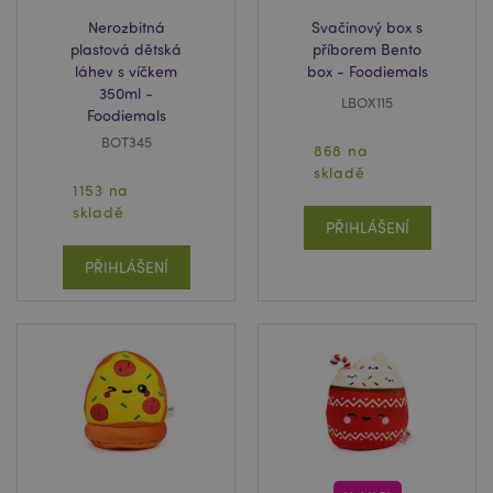
Nerozbitná
Svačinový box s
recently_compared_product_previous
1 d
Adobe Inc.
plastová dětská
příborem Bento
www.puckator.cz
láhev s víčkem
box - Foodiemals
350ml -
LBOX115
Foodiemals
BOT345
868 na
PHPSESSID
1 de
PHP.net
ho
.www.puckator.cz
skladě
1153 na
skladě
PŘIHLÁŠENÍ
PŘIHLÁŠENÍ