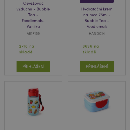
Osvěžovač
vzduchu - Bubble
Hydratační krém
Tea -
na ruce 75ml -
Foodiemals-
Bubble Tea -
Vanilka
Foodiemals
mage-messages
1 de
Adobe Inc.
AIRF159
HANDC14
ho
www.puckator.cz
2718 na
3696 na
skladě
skladě
PŘIHLÁŠENÍ
PŘIHLÁŠENÍ
recently_viewed_product_previous
1 d
Adobe Inc.
www.puckator.cz