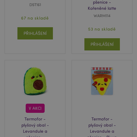
pšenice -
DST161
Kořeněné latte
WARM114
67 na skladě
53 na skladě
PŘIHLÁŠENÍ
PŘIHLÁŠENÍ
V AKCI
Termofor -
Termofor -
plyšový obal -
plyšový obal -
Levandule a
Levandule a