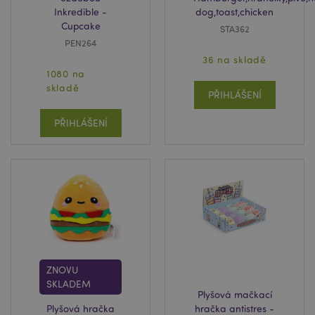
Inkredible -
dog,toast,chicken
Cupcake
STA362
PEN264
36 na skladě
1080 na
skladě
PŘIHLÁŠENÍ
PŘIHLÁŠENÍ
ZNOVU
SKLADEM
Plyšová mačkací
Plyšová hračka
hračka antistres -