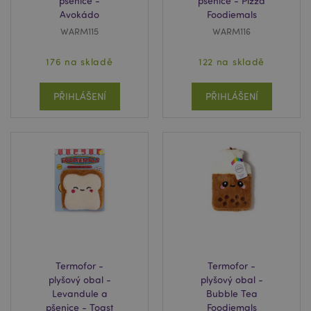
pšenice -
pšenice - Pizza
Avokádo
Foodiemals
WARM115
WARM116
176 na skladě
122 na skladě
PŘIHLÁŠENÍ
PŘIHLÁŠENÍ
Termofor -
Termofor -
plyšový obal -
plyšový obal -
Levandule a
Bubble Tea
pšenice - Toast
Foodiemals