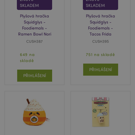
SKLADEM
SKLADEM
mage-cache-storage-section-
1 d
Adobe Inc.
Plyšová hračka
Plyšová hračka
invalidation
www.puckator.cz
Squidglys -
Squidglys -
Foodiemals -
Foodiemals -
Ramen Bowl Nori
Tacos Frida
CUSH387
CUSH395
649 na
751 na skladě
skladě
X-Magento-Vary
1 de
Adobe Inc.
ho
www.puckator.cz
PŘIHLÁŠENÍ
PŘIHLÁŠENÍ
recently_viewed_product
1 d
Adobe Inc.
www.puckator.cz