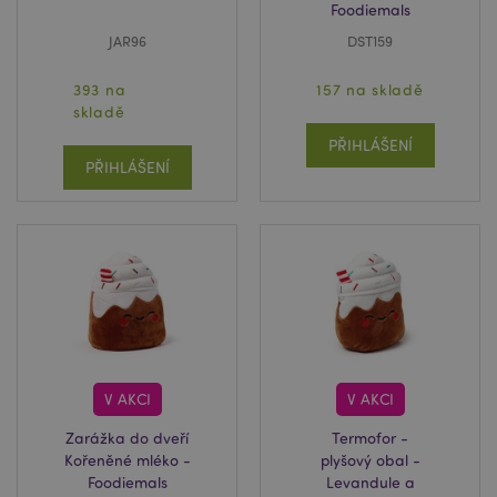
Foodiemals
JAR96
DST159
393 na
157 na skladě
skladě
PŘIHLÁŠENÍ
PŘIHLÁŠENÍ
V AKCI
V AKCI
Zarážka do dveří
Termofor -
Kořeněné mléko -
plyšový obal -
Foodiemals
Levandule a