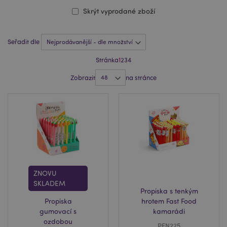
Skrýt vyprodané zboží
Seřadit dle
Stránka
1
2
3
4
Zobrazit
na stránce
ZNOVU
SKLADEM
Propiska s tenkým
Propiska
hrotem Fast Food
gumovací s
kamarádi
ozdobou
PEN225