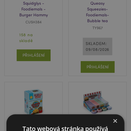
Squidglys -
Queasy
Foodiemals -
Squeezies-
Burger Hammy
Foodiemals-
Bubble tea
CUSH384
TY967
158 na
skladě
SKLADEM:
09/08/2026
PŘIHLÁŠENÍ
PŘIHLÁŠENÍ
×
Tato webová stránka používá