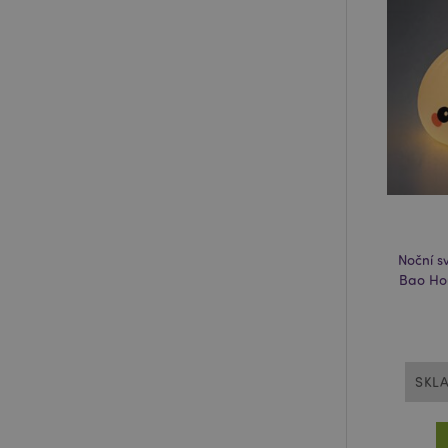
_GRECAPTCHA
mage-cache-storage
invalidation
X-Magento-Vary
recently_viewed_pr
mage-cache-storag
Noční s
Bao Ho
section_data_ids
recently_compared
SKL
product_data_stora