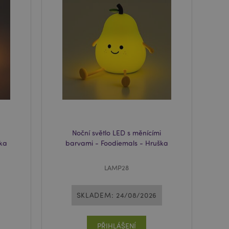
 spuštění potřebný
 za účelem
usnadnění ukládání
žeči, aby se stránky
 používá systém
y verze stránky
ňuje mít v
stránky, např. Lak.
 prohlížených
i.
usnadnění ukládání
žeči, aby se stránky
Noční světlo LED s měnícími
ka
barvami - Foodiemals - Hruška
ro zákazníka
i nakupujícími, jako
nformace o pokladně
LAMP28
porovnávaných
SKLADEM: 24/08/2026
tová data
ženými /
PŘIHLÁŠENÍ