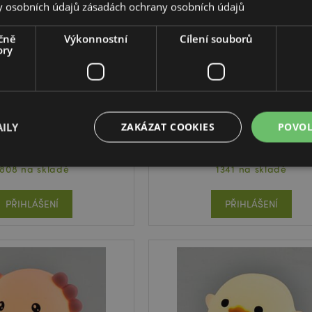
y osobních údajů
zásadách ochrany osobních údajů
čně
Výkonnostní
Cílení souborů
ory
světlo LED s měnícími
Noční světlo LED s měnícími
rvami - Kapybara
barvami - Zoo - Panda
ILY
ZAKÁZAT COOKIES
POVOL
LAMP11
LAMP32
808 na skladě
1341 na skladě
Bezpodmínečně nutné soubory
Výkonnostní
Cílení souborů
Funkční
PŘIHLÁŠENÍ
PŘIHLÁŠENÍ
ry cookie umožňují základní funkce webových stránek, jako je přihlášení uživatele a s
uborů cookie nelze webovou stránku správně používat.
Provider
/
Vypršení
Popis
Doména
nt
1 měsíc
Tento soubor cookie používá s
CookieScript
Script.com k zapamatování př
.puckator.cz
soubory cookie návštěvníků. J