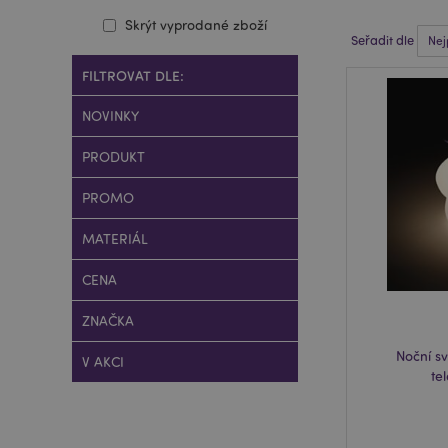
Skrýt vyprodané zboží
Seřadit dle
FILTROVAT DLE:
NOVINKY
PRODUKT
PROMO
MATERIÁL
CENA
ZNAČKA
Noční s
V AKCI
te