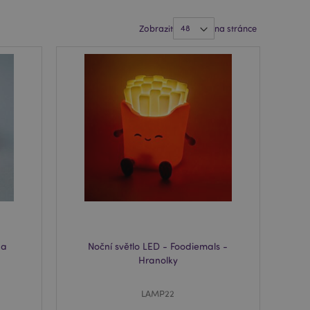
Zobrazit
na stránce
na
Noční světlo LED - Foodiemals -
Hranolky
LAMP22