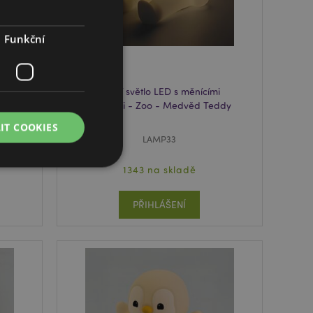
Funkční
Noční světlo LED s měnícími
barvami - Zoo - Medvěd Teddy
IT COOKIES
LAMP33
1343 na skladě
PŘIHLÁŠENÍ
práva účtu. Bez
lužba Cookie-
edvoleb souhlasu se
e nutné, aby banner