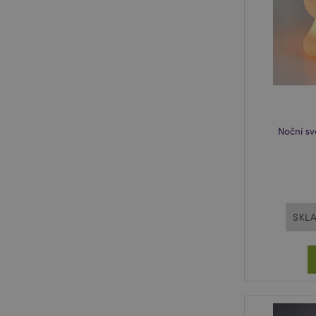
form_key
mage-messages
recently_viewed_pr
Noční sv
recently_compared
PHPSESSID
SKL
mage-cache-sessid