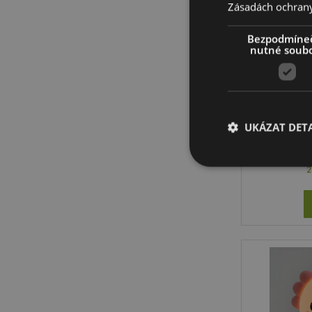
Zásadách ochran
Bezpodmíne
nutné soub
Noční 
ba
UKÁZAT DETA
2
Nezbytně nutné soubo
nezbytně nutných so
Název
CookieScriptConse