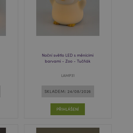
oval správně.
usnadnění ukládání
žeči, aby se stránky
 oznámení, která se
zpráva o souhlasu se
é zprávy. Zpráva se
obrazí nakupujícímu.
 prohlížených
i.
Noční světlo LED s měnícími
ovnávaných
barvami - Zoo - Tučňák
i.
 založenými na
LAMP31
 identifikátor
ných relací
 náhodně
ití může být
SKLADEM: 24/08/2026
dobrým příkladem je
uživatele mezi
PŘIHLÁŠENÍ
e spouští vyčištění
 Když je soubor
 aplikací, správce
ví hodnotu cookie na