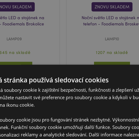
NOVU SKLADEM
ZNOVU SKLADEM
větlo LED a stojánek na
Noční světlo LED a stojánek 
 - Foodiemals Brokolice
telefon - Foodiemals Broske
LAMP09
LAMP10
1645 na skladě
1207 na skladě
PŘIHLÁŠENÍ
PŘIHLÁŠENÍ
 stránka používá sledovací cookies
 soubory cookie k zajištění bezpečnosti, funkčnosti a zlepšení už
můžete nastavit své preference pro soubory cookie a kdykoli v 
na ikonu cookie.
oubory cookie jsou pro fungování stránek nezbytné. Výkonnostn
ánek. Funkční soubory cookie umožňují další funkce. Soubory cook
sonalizaci reklamy a analytické sledování. Další informace nalezne