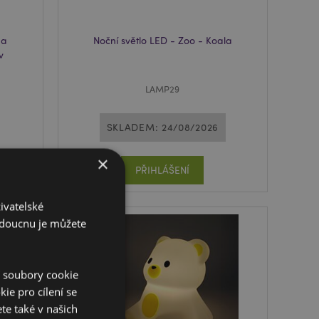
na
Noční světlo LED - Zoo - Koala
v
LAMP29
SKLADEM: 24/08/2026
×
PŘIHLÁŠENÍ
ivatelské
budoucnu je můžete
í soubory cookie
ie pro cílení se
te také v našich