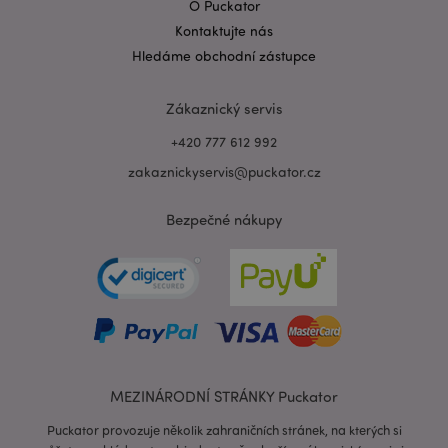
O Puckator
mage-messages
1 de
Adobe Inc.
Kontaktujte nás
ho
www.puckator.cz
Hledáme obchodní zástupce
Zákaznický servis
+420 777 612 992
zakaznickyservis@puckator.cz
Bezpečné nákupy
recently_viewed_product_previous
1 d
Adobe Inc.
www.puckator.cz
MEZINÁRODNÍ STRÁNKY Puckator
recently_compared_product_previous
1 d
Adobe Inc.
www.puckator.cz
Puckator provozuje několik zahraničních stránek, na kterých si