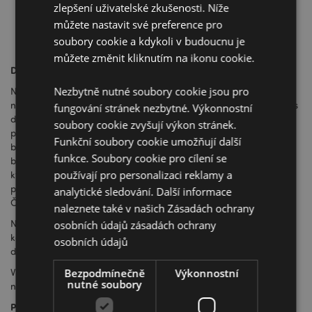
zlepšení uživatelské zkušenosti. Níže
Ochrana životního prostředí
můžete nastavit své preference pro
Etické obchodní chování
soubory cookie a kdykoli v budoucnu je
můžete změnit kliknutím na ikonu cookie.
Dodavatelský řetězec
Nezbytně nutné soubory cookie jsou pro
Náš závazek k zodpovědnému a etickému získávání zdrojů
neustále pokračuje a naše nákupní oddělení úzce spolupracuje s
fungování stránek nezbytné. Výkonnostní
dodavateli, kontroluje nové produkty a výrobní metody s cílem
soubory cookie zvyšují výkon stránek.
produkovat produkty šetrnější k životnímu prostředí. V roce 2018
Funkční soubory cookie umožňují další
byla představena naše nová řada z bambusu, která využívá
funkce. Soubory cookie pro cílení se
bambus pocházející z odpadního vedlejšího produktu bambusu,
používají pro personalizaci reklamy a
který vzniká při výrobě hůlek. Čerstvý bambus použitý v
počáteční produkci tohoto zdroje pochází od místních farmářů v
analytické sledování. Další informace
Číně, kteří na místo použitého vysazují nový bambus.
naleznete také v našich Zásadách ochrany
Naše rohožky jsou vyráběny v indické Kerale z odpadního
osobních údajů
zásadách ochrany
kokosového vlákna a jsou vyráběny v malých komunitních
osobních údajů
družstvech, což zvyšuje zaměstnanost ve vzdálených lokalitách.
Výrobky z plastu, jako náš piknikový set krabiček na jídlo, lahví
Bezpodmínečně
Výkonnostní
nutné soubory
nebo kelímků, jsou bez BPA a ftalátů.
Pokračující zlepšování a školení