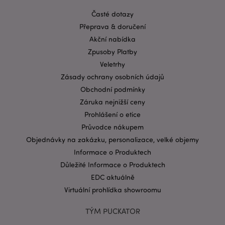
používat.
Časté dotazy
Provider
/
Přeprava & doručení
Název
Vypr
Doména
Akční nabídka
CookieScriptConsent
1 mě
CookieScript
Zpusoby Platby
.puckator.cz
Veletrhy
Zásady ochrany osobních údajů
Obchodní podmínky
Záruka nejnižší ceny
Prohlášení o etice
Průvodce nákupem
Objednávky na zakázku, personalizace, velké objemy
Zásadách ochrany osobních údajů společnosti
Google
Informace o Produktech
form_key
1 de
Adobe Inc.
Důležité Informace o Produktech
ho
.www.puckator.cz
EDC aktuálně
Virtuální prohlídka showroomu
TÝM PUCKATOR