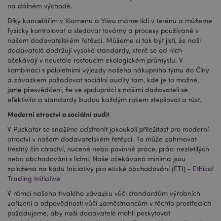
na dálném východě.
Díky kancelářím v Xiamenu a Yiwu máme lidi v terénu a můžeme
fyzicky kontrolovat a sledovat továrny a procesy používané v
našem dodavatelském řetězci. Můžeme si tak být jisti, že naši
dodavatelé dodržují vysoké standardy, které se od nich
očekávají v neustále rostoucím ekologickém průmyslu. V
kombinaci s pololetními výjezdy našeho nákupního týmu do Číny
a závazkem požadovat sociální audity tam, kde je to možné,
jsme přesvědčeni, že ve spolupráci s našimi dodavateli se
efektivita a standardy budou každým rokem zlepšovat a růst.
Moderní otroctví a sociální audit
V Puckator se snažíme odstranit jakoukoli příležitost pro moderní
otroctví v našem dodavatelském řetězci. To může zahrnovat
trestný čin otroctví, nucené nebo povinné práce, práci nezletilých
nebo obchodování s lidmi. Naše očekávaná minima jsou
založena na kódu Iniciativy pro etické obchodování (ETI) -
Ethical
Trading Initiative
V rámci našeho trvalého závazku vůči standardům výrobních
zařízení a odpovědnosti vůči zaměstnancům v těchto prostředích
požadujeme, aby naši dodavatelé mohli poskytovat