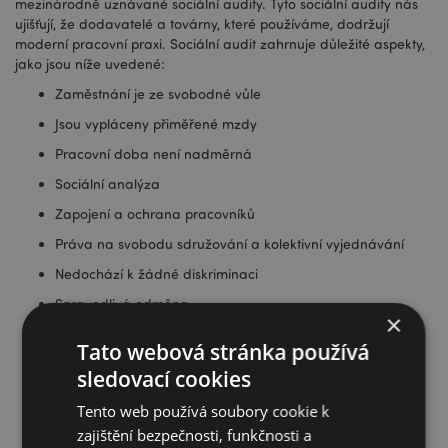
mezinárodně uznávané sociální audity. Tyto sociální audity nás
ujišťují, že dodavatelé a továrny, které používáme, dodržují
moderní pracovní praxi. Sociální audit zahrnuje důležité aspekty,
jako jsou níže uvedené:
Zaměstnání je ze svobodné vůle
Jsou vypláceny přiměřené mzdy
Pracovní doba není nadměrná
Sociální analýza
Zapojení a ochrana pracovníků
Práva na svobodu sdružování a kolektivní vyjednávání
Nedochází k žádné diskriminaci
Spravedlivá odměna
×
Shrnutí pracovní doby
Tato webová stránka používá
Dávky jako je důchod, zdravotní péče, podpora v
sledovací cookies
nezaměstnanosti a mateřství
Tento web používá soubory cookie k
Bezpečnost a ochrana zdraví při práci
zajištění bezpečnosti, funkčnosti a
Žádná dětská práce