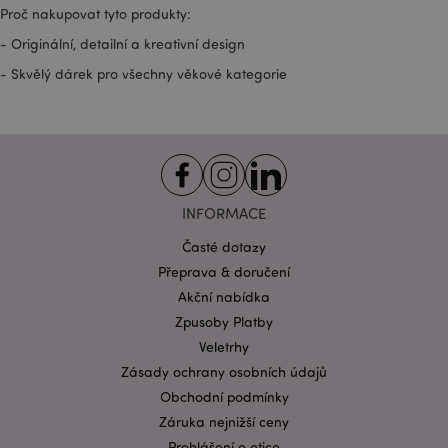
Proč nakupovat tyto produkty:
- Originální, detailní a kreativní design
- Skvělý dárek pro všechny věkové kategorie
recently_viewed_product_previous
1 d
Adobe Inc.
www.puckator.cz
INFORMACE
Časté dotazy
Přeprava & doručení
recently_compared_product_previous
1 d
Adobe Inc.
Akční nabídka
www.puckator.cz
Zpusoby Platby
Veletrhy
Zásady ochrany osobních údajů
PHPSESSID
1 de
PHP.net
Obchodní podmínky
ho
.www.puckator.cz
Záruka nejnižší ceny
Prohlášení o etice