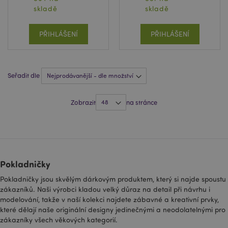
skladě
skladě
PŘIHLÁŠENÍ
PŘIHLÁŠENÍ
Seřadit dle
Zásadách ochrany osobních údajů společnosti
Google
form_key
1 de
Zobrazit
na stránce
Adobe Inc.
ho
.www.puckator.cz
Pokladničky
Pokladničky jsou skvělým dárkovým produktem, který si najde spoustu
mage-messages
1 de
Adobe Inc.
ho
www.puckator.cz
zákazníků. Naši výrobci kladou velký důraz na detail při návrhu i
modelování, takže v naší kolekci najdete zábavné a kreativní prvky,
které dělají naše originální designy jedinečnými a neodolatelnými pro
zákazníky všech věkových kategorií.