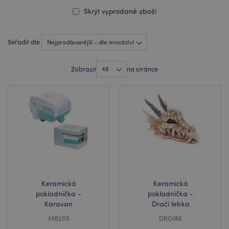
Skrýt vyprodané zboží
Seřadit dle
Zobrazit
na stránce
Keramická
Keramická
pokladnička -
pokladnička -
Karavan
Dračí lebka
MB205
DRG186