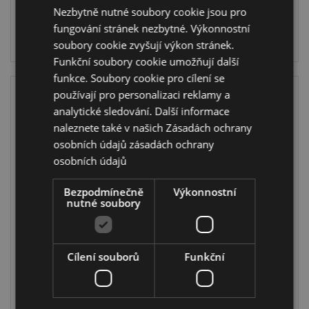
62 na skladě
221 na skladě
Nezbytně nutné soubory cookie jsou pro
fungování stránek nezbytné. Výkonnostní
PŘIHLÁŠENÍ
PŘIHLÁŠENÍ
soubory cookie zvyšují výkon stránek.
Funkční soubory cookie umožňují další
funkce. Soubory cookie pro cílení se
používají pro personalizaci reklamy a
analytické sledování. Další informace
naleznete také v našich Zásadách ochrany
osobních údajů
zásadách ochrany
osobních údajů
Bezpodmínečně
Výkonnostní
nutné soubory
Keramická
Keramická
pokladnička -
pokladnička -
Adoramals -
Kapybara -
Panda Susu
Capybara
Cílení souborů
Funkční
MB270
MB271
SKLADEM:
SKLADEM: