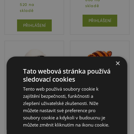
520 na
skladě
skladě
PŘIHLÁŠENÍ
PŘIHLÁŠENÍ
×
Tato webová stránka používá
sledovací cookies
Tento web používá soubory cookie k
zajištění bezpečnosti, funkčnosti a
Keramická
Keramická
zlepšení uživatelské zkušenosti. Níže
pokladnička -
pokladnička -
můžete nastavit své preference pro
Vesmírný kadet -
Adoramals - Tygr
helma
Alfie
soubory cookie a kdykoli v budoucnu je
MB268
MB269
můžete změnit kliknutím na ikonu cookie.