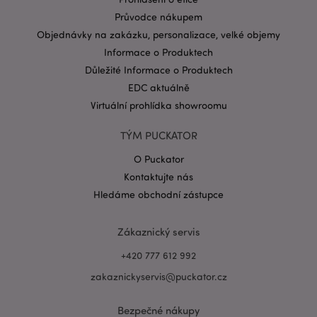
Průvodce nákupem
Objednávky na zakázku, personalizace, velké objemy
Informace o Produktech
Důležité Informace o Produktech
EDC aktuálně
Virtuální prohlídka showroomu
TÝM PUCKATOR
O Puckator
Kontaktujte nás
Hledáme obchodní zástupce
mage-cache-sessid
1 d
Adobe Inc.
Zákaznický servis
www.puckator.cz
+420 777 612 992
zakaznickyservis@puckator.cz
Bezpečné nákupy