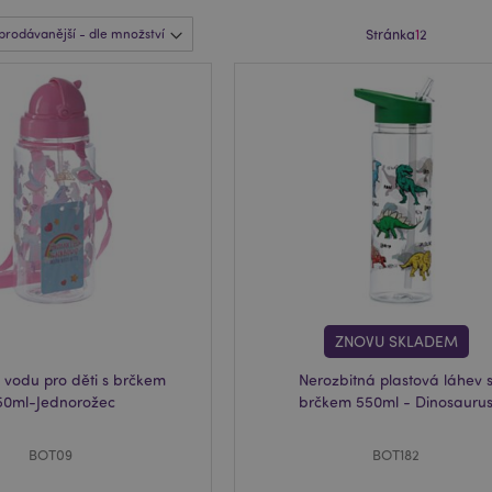
Stránka
1
2
ZNOVU SKLADEM
 vodu pro děti s brčkem
Nerozbitná plastová láhev 
50ml-Jednorožec
brčkem 550ml - Dinosauru
BOT09
BOT182