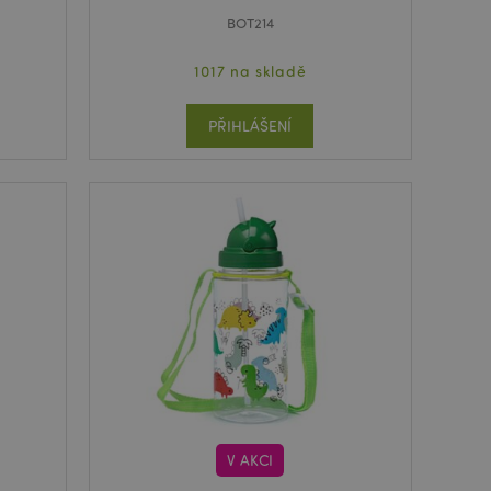
BOT214
1017 na skladě
PŘIHLÁŠENÍ
V AKCI