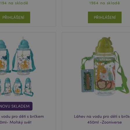
2194 na skladě
1964 na skladě
PŘIHLÁŠENÍ
PŘIHLÁŠENÍ
NOVU SKLADEM
 vodu pro děti s brčkem
Láhev na vodu pro děti s brč
0ml- Mořský svět
450ml -Zooniverse