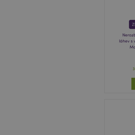
form_key
Z
mage-messages
Nerozb
láhev s 
Ma
recently_viewed_pr
recently_compared
3
PHPSESSID
mage-cache-sessid