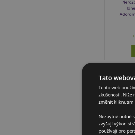
Nerozb
láhe
Adorama
Tato webová
Tento web používá
zkušenosti. Níže 
změnit kliknutím 
Nezbytně nutné s
zvyšují výkon str
používají pro per