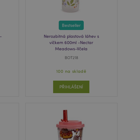
oval správně.
usnadnění ukládání
žeči, aby se stránky
Bestseller
 oznámení, která se
zpráva o souhlasu se
-
Nerozbitná plastová láhev s
é zprávy. Zpráva se
obrazí nakupujícímu.
víčkem 600ml -Nectar
Meadows-Včela
 prohlížených
i.
BOT218
ovnávaných
i.
100 na skladě
 založenými na
 identifikátor
ných relací
PŘIHLÁŠENÍ
 náhodně
ití může být
dobrým příkladem je
uživatele mezi
e spouští vyčištění
 Když je soubor
 aplikací, správce
ví hodnotu cookie na