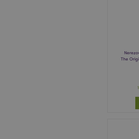
_GRECAPTCHA
mage-cache-storage
invalidation
X-Magento-Vary
Nerezo
The Orig
recently_viewed_pr
mage-cache-storag
section_data_ids
recently_compared
product_data_stora