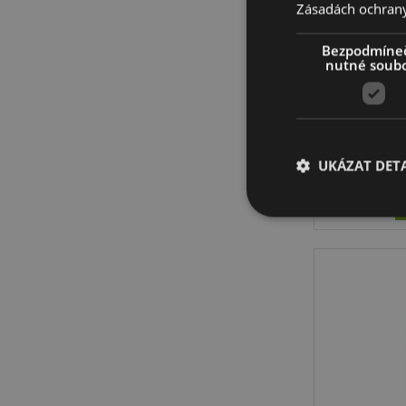
Zásadách ochran
Bezpodmíne
Kelím
nutné soub
UKÁZAT DETA
Nezbytně nutné soubo
nezbytně nutných so
Název
CookieScriptConse