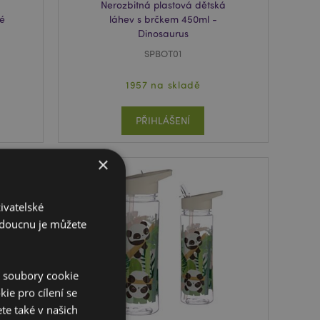
á
Nerozbitná plastová dětská
lé
láhev s brčkem 450ml -
Dinosaurus
SPBOT01
1957 na skladě
PŘIHLÁŠENÍ
×
ivatelské
budoucnu je můžete
í soubory cookie
ie pro cílení se
te také v našich