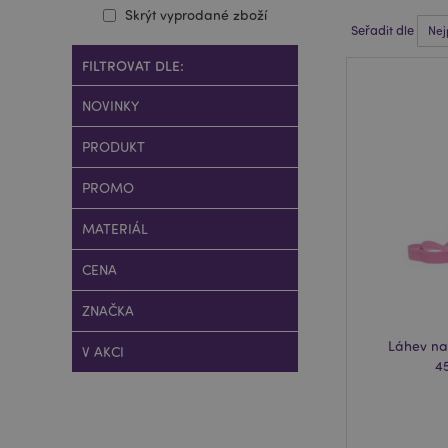
Skrýt vyprodané zboží
Seřadit dle
FILTROVAT DLE:
NOVINKY
PRODUKT
PROMO
MATERIÁL
CENA
ZNAČKA
Láhev na
V AKCI
4