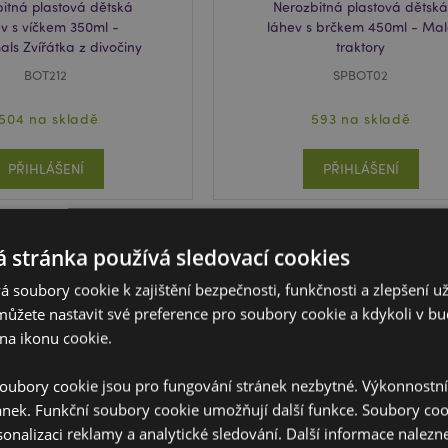
itná plastová dětská
Nerozbitná plastová dětsk
v s víčkem 350ml -
láhev s brčkem 450ml - Ma
ls Zvířátka z divočiny
traktory
BOT212
SPBOT02
1504 na skladě
593 na skladě
PŘIHLÁŠENÍ
PŘIHLÁŠENÍ
 stránka používá sledovací cookies
 soubory cookie k zajištění bezpečnosti, funkčnosti a zlepšení už
můžete nastavit své preference pro soubory cookie a kdykoli v 
na ikonu cookie.
oubory cookie jsou pro fungování stránek nezbytné. Výkonnostn
ánek. Funkční soubory cookie umožňují další funkce. Soubory cook
sonalizaci reklamy a analytické sledování. Další informace nalezne