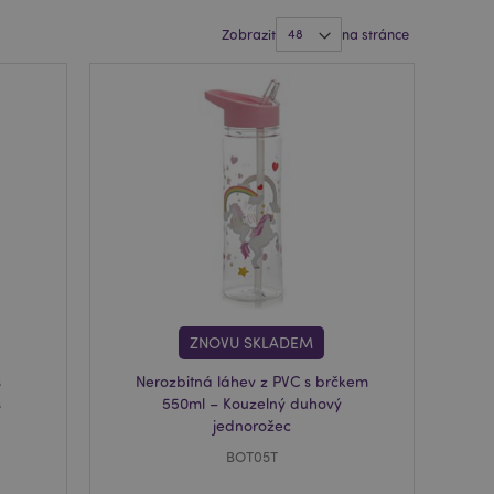
Zobrazit
na stránce
ZNOVU SKLADEM
s
Nerozbitná láhev z PVC s brčkem
s
550ml – Kouzelný duhový
jednorožec
BOT05T