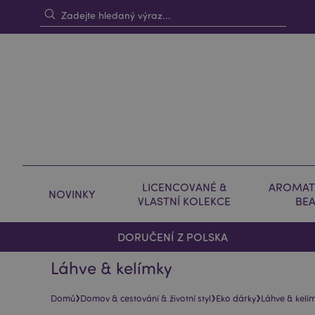
LICENCOVANÉ &
AROMAT
NOVINKY
VLASTNÍ KOLEKCE
BE
DORUČENÍ Z POLSKA
Láhve & kelímky
›
›
›
Domů
Domov & cestování & životní styl
Eko dárky
Láhve & kelí