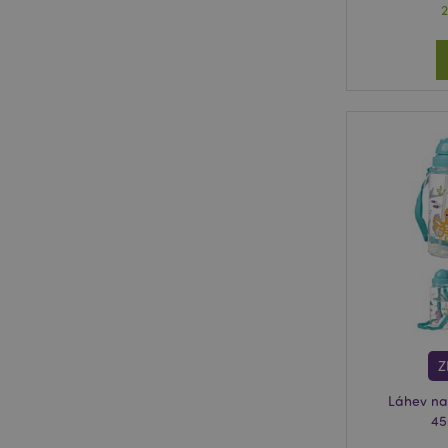
Z
Láhev na
45