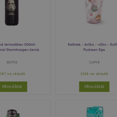
6 měsíců
Google reCAPTCHA nastaví při
Google LLC
soubor cookie (_GRECAPTCHA)
www.google.com
provedení analýzy rizik.
-section-
1 den
Tento soubor cookie slouží k 
Adobe Inc.
obsahu do mezipaměti v prohlí
www.puckator.cz
načítaly rychleji.
1 den 16
Soubor cookie X-Magento-Vary
Adobe Inc.
hodin
Magento 2 ke zdůraznění změn
www.puckator.cz
požadované uživatelem. Umož
mezipaměti různé verze stejné 
vá termoláhev 500ml-
Kelímek - brčko - víčko - Ko
inal Stormtrooper-černá
Pusheen Sips
oduct
1 den
Ukládá ID produktů naposledy
Adobe Inc.
produktů pro snadnou navigac
www.puckator.cz
BOT113
CUP79
e
1 den
Tento soubor cookie slouží k 
Adobe Inc.
obsahu do mezipaměti v prohlí
www.puckator.cz
načítaly rychleji.
1187 na skladě
2326 na skladě
1 den
Ukládá informace specifické p
Adobe Inc.
související s akcemi zahájeným
www.puckator.cz
je zobrazení seznamu přání, i
PŘIHLÁŠENÍ
PŘIHLÁŠENÍ
atd.
_product
1 den
Ukládá ID produktů nedávno 
Adobe Inc.
produktů.
www.puckator.cz
ge
1 den
Ukládá konfiguraci pro produk
Adobe Inc.
související s naposledy prohlí
www.puckator.cz
porovnávanými produkty.