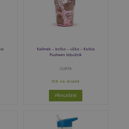
 spuštění potřebný
 za účelem
usnadnění ukládání
žeči, aby se stránky
 používá systém
y verze stránky
ňuje mít v
stránky, např. Lak.
čka
Kelímek - brčko - víčko - Kočka
Pusheen labužník
 prohlížených
i.
CUP78
usnadnění ukládání
žeči, aby se stránky
916 na skladě
ro zákazníka
i nakupujícími, jako
nformace o pokladně
PŘIHLÁŠENÍ
porovnávaných
tová data
ženými /