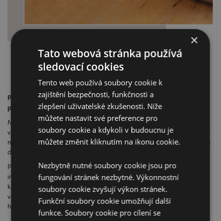
×
Tato webová stránka používá
sledovací cookies
Tento web používá soubory cookie k
zajištění bezpečnosti, funkčnosti a
Proč objednat produkty na zakázku nebo personalizované
zlepšení uživatelské zkušenosti. Níže
produkty u Puckatoru ?
můžete nastavit své preference pro
Máme více než 25 let zkušeností v jednání se zahraničními
soubory cookie a kdykoli v budoucnu je
výrobci a dovozem do Anglie a Evropy . Náš specializovaný tým
můžete změnit kliknutím na ikonu cookie.
nákupců ví, co dělá. Bude vás vést celým procesem od začátku
do konce a budou vás o každém kroku informovat.
Nezbytně nutné soubory cookie jsou pro
Poradí vám s balením, označením, certifikáty a dalšími
fungování stránek nezbytné. Výkonnostní
informacemi o bezpečnosti a použití, které se týkají produktů,
které si objednáte. Díky naší zavedené spolupráci můžeme
soubory cookie zvyšují výkon stránek.
vyjednat skvělé konkurenceschopné velkoobchodní ceny za
Funkční soubory cookie umožňují další
hromadné objednávky.
funkce. Soubory cookie pro cílení se