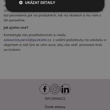
Máme zkušený návrhářský tým se sídlem v Anglii a také tým
UKÁZAT DETAILY
modelářů v Číně, kteří vyvinou návrh a v přímé spolupráci s
výrobcem připraví produkt tak, jak chcete. Personalizace může
být provedena jak na produktech, tak na obalech a my vám s
tím poradíme.
Bezpodmínečně nutné soubory
Výkonnostní
Jak zjistím více?
Cílení souborů
Funkční
Kontaktujte nás prostřednictvím e-mailu
Nezbytně nutné soubory cookie umožňují základní
zakaznickyservis@puckator.cz
s vašimi požadavky na zakázku a
funkce webových stránek, jako je přihlášení
objemem a náš tým se vám ozve, aby vás vedl procesem krok
uživatele a správa účtu. Bez nezbytně nutných
za krokem.
souborů cookie nelze webovou stránku správně
používat.
Provider
/
Název
Vypr
Doména
CookieScriptConsent
1 mě
CookieScript
.puckator.cz
INFORMACE
Časté dotazy