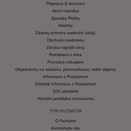
Přeprava & doručení
Zásadách ochrany osobních údajů společnosti
Akční nabídka
Google
Zpusoby Platby
form_key
1 de
Adobe Inc.
ho
.www.puckator.cz
Veletrhy
Zásady ochrany osobních údajů
Obchodní podmínky
Záruka nejnižší ceny
Prohlášení o etice
Průvodce nákupem
mage-messages
1 de
Adobe Inc.
Objednávky na zakázku, personalizace, velké objemy
ho
www.puckator.cz
Informace o Produktech
Důležité Informace o Produktech
EDC aktuálně
Virtuální prohlídka showroomu
TÝM PUCKATOR
O Puckator
Kontaktujte nás