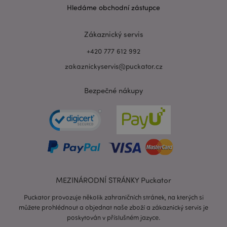
Hledáme obchodní zástupce
recently_viewed_product_previous
1 d
Adobe Inc.
www.puckator.cz
Zákaznický servis
+420 777 612 992
zakaznickyservis@puckator.cz
recently_compared_product_previous
1 d
Adobe Inc.
www.puckator.cz
Bezpečné nákupy
PHPSESSID
1 de
PHP.net
ho
.www.puckator.cz
MEZINÁRODNÍ STRÁNKY Puckator
Puckator provozuje několik zahraničních stránek, na kterých si
můžete prohlédnout a objednat naše zboží a zákaznický servis je
poskytován v příslušném jazyce.