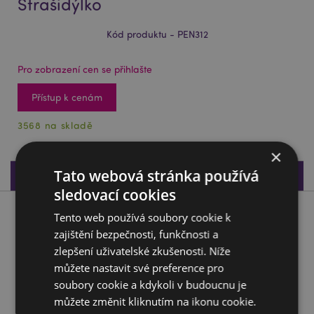
Strašidýlko
Kód produktu - PEN312
Pro zobrazení cen se přihlašte
Přístup k cenám
3568 na skladě
×
Tato webová stránka používá
Specifikace produktu
sledovací cookies
Popis produktu
Tento web používá soubory cookie k
zajištění bezpečnosti, funkčnosti a
zlepšení uživatelské zkušenosti. Níže
Propiska boxovací - Spooky - Strašidýlko
můžete nastavit své preference pro
Materiál:
Plast (ABS) a PVC
soubory cookie a kdykoli v budoucnu je
Barva inkoustu:
Černá
můžete změnit kliknutím na ikonu cookie.