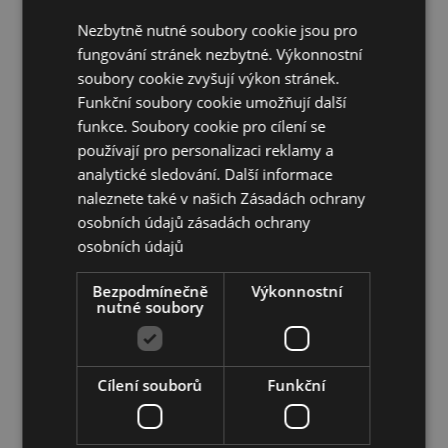
Certifikace CE /UKCA :
Ano
Nezbytně nutné soubory cookie jsou pro
EN71:
Ano
fungování stránek nezbytné. Výkonnostní
Nevhodné pro děti:
0 - 3 let
soubory cookie zvyšují výkon stránek.
Sezónní svátek/sváteční příležitost:
Halloween
Funkční soubory cookie umožňují další
funkce. Soubory cookie pro cílení se
Doplňující informace:
používají pro personalizaci reklamy a
Chcete se dozvědět více o nákupu u Puckator?
analytické sledování. Další informace
Přečtěte si našeho
průvodce nákupem pro zákazníky.
naleznete také v našich Zásadách ochrany
osobních údajů
zásadách ochrany
osobních údajů
Vlastnosti produktu
Více
Výška 17cm Šířka 3cm Hloubka 4cm
Bezpodmínečně
Výkonnostní
informací
nutné soubory
5055071513336
240
0.048000
Cílení souborů
Funkční
Ne
Ne
Ne