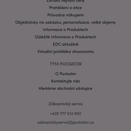
Záruka nejnižší ceny
.puckator.cz
Prohlášení o etice
Průvodce nákupem
Objednávky na zakázku, personalizace, velké objemy
Informace o Produktech
Důležité Informace o Produktech
EDC aktuálně
Virtuální prohlídka showroomu
Zásadách ochrany osobních údajů společnosti
Google
form_key
1 de
Adobe Inc.
TÝM PUCKATOR
ho
.www.puckator.cz
O Puckator
Kontaktujte nás
Hledáme obchodní zástupce
Zákaznický servis
mage-messages
1 de
Adobe Inc.
ho
www.puckator.cz
+420 777 612 992
zakaznickyservis@puckator.cz