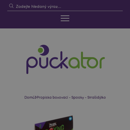
›
Domů
Propiska boxovací - Spooky - Strašidýlko
Skip
Skip
to
to
the
the
end
beginning