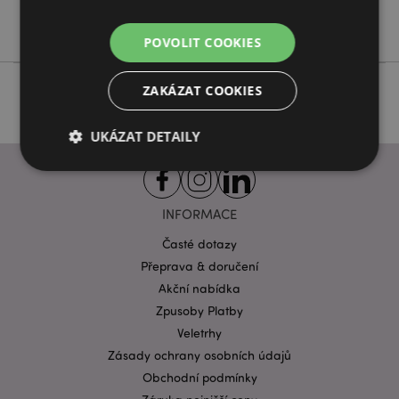
Spooky
POVOLIT COOKIES
ZAKÁZAT COOKIES
UKÁZAT DETAILY
Bezpodmínečně nutné soubory
Výkonnostní
INFORMACE
Cílení souborů
Funkční
Časté dotazy
Nezbytně nutné soubory cookie umožňují základní
Přeprava & doručení
funkce webových stránek, jako je přihlášení
Akční nabídka
uživatele a správa účtu. Bez nezbytně nutných
souborů cookie nelze webovou stránku správně
Zpusoby Platby
používat.
Veletrhy
Provider
/
Zásady ochrany osobních údajů
Název
Vypr
Doména
Obchodní podmínky
CookieScriptConsent
1 mě
CookieScript