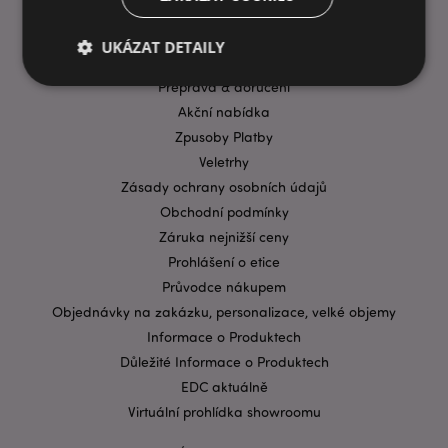
INFORMACE
UKÁZAT DETAILY
Časté dotazy
Přeprava & doručení
Akční nabídka
Bezpodmínečně nutné soubory
Výkonnostní
Zpusoby Platby
Cílení souborů
Funkční
Veletrhy
Zásady ochrany osobních údajů
Nezbytně nutné soubory cookie umožňují základní
funkce webových stránek, jako je přihlášení
Obchodní podmínky
uživatele a správa účtu. Bez nezbytně nutných
Záruka nejnižší ceny
souborů cookie nelze webovou stránku správně
používat.
Prohlášení o etice
Průvodce nákupem
Provider
/
Název
Vypr
Doména
Objednávky na zakázku, personalizace, velké objemy
CookieScriptConsent
1 mě
CookieScript
Informace o Produktech
.puckator.cz
Důležité Informace o Produktech
EDC aktuálně
Virtuální prohlídka showroomu