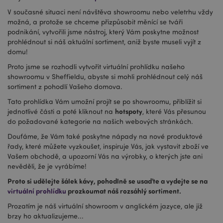
V současné situaci není návštěva showroomu nebo veletrhu vždy
možná, a protože se chceme přizpůsobit měnící se tváři
podnikání, vytvořili jsme nástroj, který Vám poskytne možnost
prohlédnout si náš aktuální sortiment, aniž byste museli vyjít z
domu!
Proto jsme se rozhodli vytvořit virtuální prohlídku našeho
showroomu v Sheffieldu, abyste si mohli prohlédnout celý náš
sortiment z pohodlí Vašeho domova.
Tato prohlídka Vám umožní projít se po showroomu, přiblížit si
hotspoty
jednotlivé části a poté kliknout na
, které Vás přesunou
do požadované kategorie na našich webových stránkách.
Doufáme, že Vám také poskytne nápady na nové produktové
řady, které můžete vyzkoušet, inspiruje Vás, jak vystavit zboží ve
Vašem obchodě, a upozorní Vás na výrobky, o kterých jste ani
nevěděli, že je vyrábíme!
Proto si udělejte šálek kávy, pohodlně se usaďte a vydejte se na
virtuální prohlídku
prozkoumat náš rozsáhlý sortiment.
Prozatím je náš virtuální showroom v anglickém jazyce, ale již
brzy ho aktualizujeme...