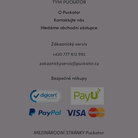
TÝM PUCKATOR
O Puckator
Kontaktujte nás
Zásadách ochrany osobních údajů společnosti
Hledáme obchodní zástupce
Google
form_key
1 de
Adobe Inc.
ho
.www.puckator.cz
Zákaznický servis
+420 777 612 992
zakaznickyservis@puckator.cz
Bezpečné nákupy
mage-messages
1 de
Adobe Inc.
ho
www.puckator.cz
MEZINÁRODNÍ STRÁNKY Puckator