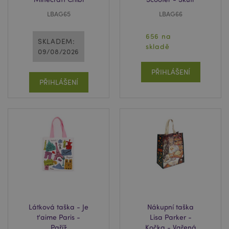
LBAG65
LBAG66
656 na
SKLADEM:
skladě
09/08/2026
X-Magento-Vary
1 de
Adobe Inc.
ho
www.puckator.cz
PŘIHLÁŠENÍ
PŘIHLÁŠENÍ
recently_viewed_product
1 d
Adobe Inc.
www.puckator.cz
Látková taška - Je
Nákupní taška
t'aime Paris -
Lisa Parker -
Paříž
Kočka - Vařená