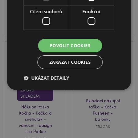
668 na
skladě
Cílení souborů
Funkční
PŘIHLÁŠENÍ
PŘIHLÁŠENÍ
POVOLIT COOKIES
ZAKÁZAT COOKIES
UKÁZAT DETAILY
ZNOVU
SKLADEM
Skládací nákupní
Bezpodmínečně nutné soubory
Výkonnostní
Nákupní taška
taška - Kočka
Cílení souborů
Funkční
Kočka - Kočka a
Pusheen -
sněhulák -
balónky
Nezbytně nutné soubory cookie umožňují základní
vánoční - design
FBAG36
funkce webových stránek, jako je přihlášení
Lisa Parker
uživatele a správa účtu. Bez nezbytně nutných
souborů cookie nelze webovou stránku správně