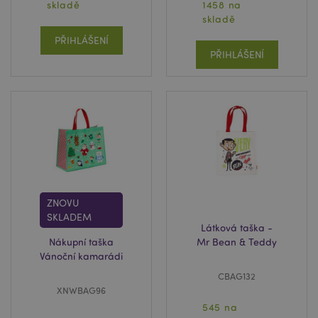
skladě
1458 na
skladě
PŘIHLÁŠENÍ
PŘIHLÁŠENÍ
ZNOVU
SKLADEM
Látková taška -
Nákupní taška
Mr Bean & Teddy
Vánoční kamarádi
CBAG132
XNWBAG96
545 na