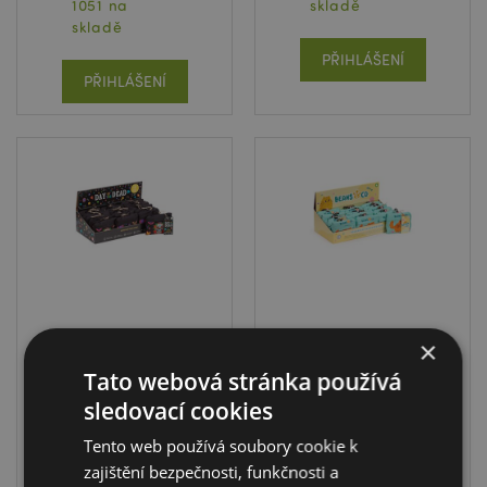
1051 na
skladě
skladě
PŘIHLÁŠENÍ
PŘIHLÁŠENÍ
×
Skládací nákupní
Skládací nákupní
taška - Day of the
taška - Kočka
Tato webová stránka používá
Dead - Lebka
Beans & Co Cats
sledovací cookies
Mexiko
FBAG35
FBAG34
Tento web používá soubory cookie k
954 na
zajištění bezpečnosti, funkčnosti a
2376 na