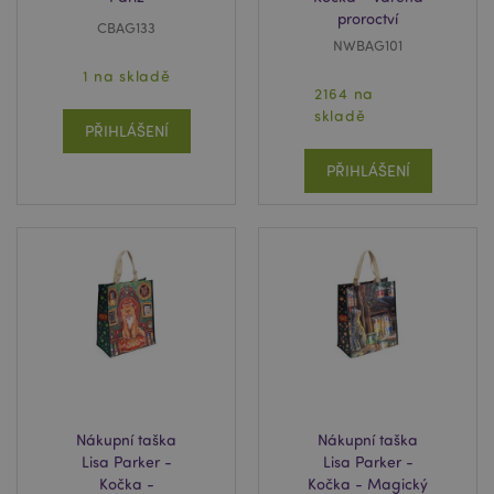
mage-cache-storage
1 d
Adobe Inc.
proroctví
www.puckator.cz
CBAG133
NWBAG101
1 na skladě
2164 na
skladě
PŘIHLÁŠENÍ
PŘIHLÁŠENÍ
section_data_ids
1 d
Adobe Inc.
www.puckator.cz
recently_compared_product
1 d
Adobe Inc.
www.puckator.cz
Nákupní taška
Nákupní taška
Lisa Parker -
Lisa Parker -
Kočka -
Kočka - Magický
product_data_storage
1 d
Adobe Inc.