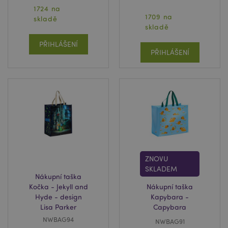
1724 na
1709 na
skladě
skladě
PŘIHLÁŠENÍ
PŘIHLÁŠENÍ
ZNOVU
SKLADEM
Nákupní taška
Kočka - Jekyll and
Nákupní taška
Hyde - design
Kapybara -
Lisa Parker
Capybara
NWBAG94
NWBAG91