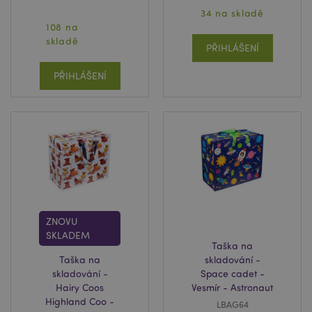
34 na skladě
108 na
PHPSESSID
1 de
PHP.net
skladě
ho
.www.puckator.cz
PŘIHLÁŠENÍ
PŘIHLÁŠENÍ
ZNOVU
SKLADEM
Taška na
Taška na
skladování -
skladování -
Space cadet -
Hairy Coos
Vesmír - Astronaut
mage-cache-sessid
1 d
Adobe Inc.
Highland Coo -
LBAG64
www.puckator.cz