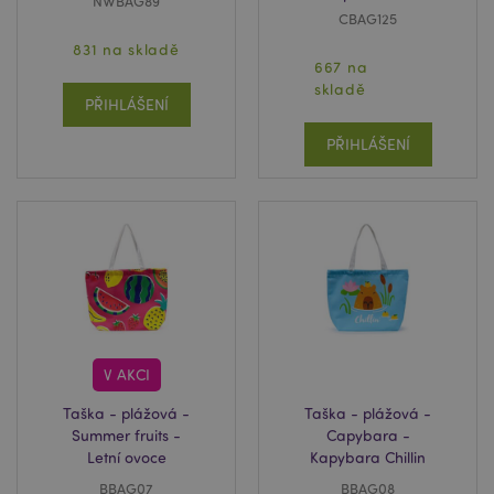
NWBAG89
CBAG125
831 na skladě
667 na
skladě
PŘIHLÁŠENÍ
PŘIHLÁŠENÍ
V AKCI
Taška - plážová -
Taška - plážová -
Summer fruits -
Capybara -
Letní ovoce
Kapybara Chillin
BBAG07
BBAG08