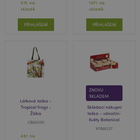
515 na
1071 na
skladě
skladě
PŘIHLÁŠENÍ
PŘIHLÁŠENÍ
ZNOVU
SKLADEM
Látková taška -
Tropical frogs -
Skládací nákupní
Žába
taška - vánoční-
Květy Botanical
CBAG130
XFBAG37
461 na