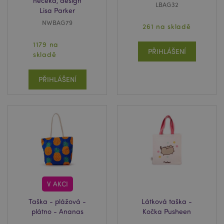
nečeká, design
LBAG32
Lisa Parker
NWBAG79
261 na skladě
1179 na
PŘIHLÁŠENÍ
skladě
PŘIHLÁŠENÍ
V AKCI
Taška - plážová -
Látková taška -
plátno - Ananas
Kočka Pusheen