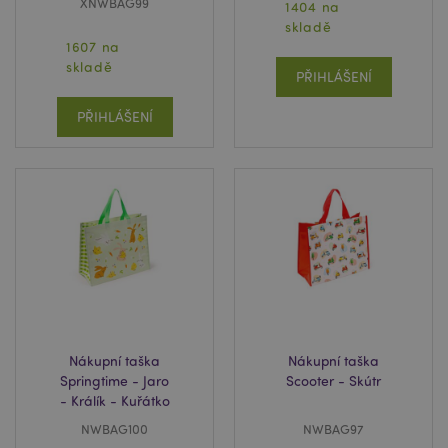
XNWBAG99
1404 na
používat.
skladě
Provider
/
1607 na
Název
Vypr
Doména
skladě
PŘIHLÁŠENÍ
CookieScriptConsent
1 mě
CookieScript
.puckator.cz
PŘIHLÁŠENÍ
Zásadách ochrany osobních údajů společnosti
Google
form_key
1 de
Adobe Inc.
ho
.www.puckator.cz
Nákupní taška
Nákupní taška
Springtime - Jaro
Scooter - Skútr
- Králík - Kuřátko
NWBAG100
NWBAG97