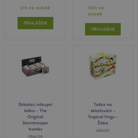
mage-messages
1 de
Adobe Inc.
215 na skladě
1033 na
ho
www.puckator.cz
skladě
PŘIHLÁŠENÍ
PŘIHLÁŠENÍ
recently_viewed_product_previous
1 d
Adobe Inc.
www.puckator.cz
Skládací nákupní
Taška na
taška - The
skladování -
Original
Tropical frogs -
Stormtrooper
Žába
recently_compared_product_previous
1 d
Adobe Inc.
www.puckator.cz
Komiks
LBAG61
FBAG39