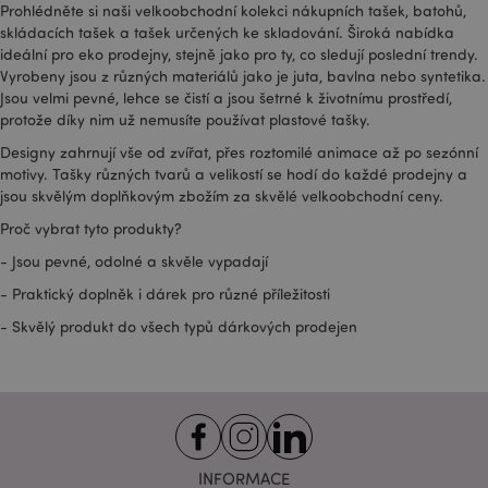
Prohlédněte si naši velkoobchodní kolekci nákupních tašek, batohů,
Google
dostupné žádné
skládacích tašek a tašek určených ke skladování. Široká nabídka
informace. Zdá
ideální pro eko prodejny, stejně jako pro ty, co sledují poslední trendy.
se, že pro
Vyrobeny jsou z různých materiálů jako je juta, bavlna nebo syntetika.
každou
navštívenou
Jsou velmi pevné, lehce se čistí a jsou šetrné k životnímu prostředí,
stránku ukládá a
protože díky nim už nemusíte používat plastové tašky.
aktualizuje
jedinečnou
Designy zahrnují vše od zvířat, přes roztomilé animace až po sezónní
hodnotu.
motivy. Tašky různých tvarů a velikostí se hodí do každé prodejny a
jsou skvělým doplňkovým zbožím za skvělé velkoobchodní ceny.
Proč vybrat tyto produkty?
- Jsou pevné, odolné a skvěle vypadají
- Praktický doplněk i dárek pro různé příležitosti
- Skvělý produkt do všech typů dárkových prodejen
INFORMACE