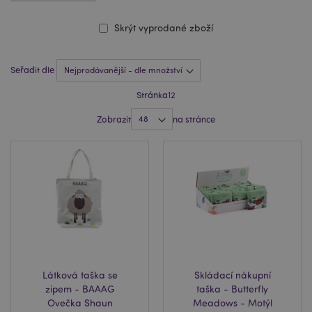
Skrýt vyprodané zboží
Seřadit dle
Stránka
1
2
Zobrazit
na stránce
Látková taška se
Skládací nákupní
zipem - BAAAG
taška - Butterfly
Ovečka Shaun
Meadows - Motýl