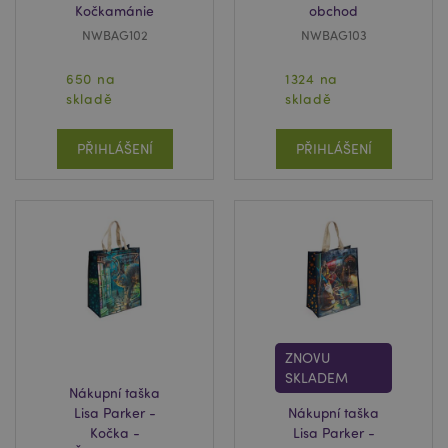
www.puckator.cz
Kočkamánie
obchod
NWBAG102
NWBAG103
650 na
1324 na
skladě
skladě
searchReport-log
Zavř
Adobe Inc.
prohl
www.puckator.cz
PŘIHLÁŠENÍ
PŘIHLÁŠENÍ
TawkConnectionTime
10 m
tawk.to Inc.
.puckator.cz
twk_idm_key
10 m
Tawk.to
.puckator.cz
ZNOVU
SKLADEM
Nákupní taška
Lisa Parker -
Nákupní taška
Kočka -
Lisa Parker -
Provider
/
Název
Vypršení
Popis