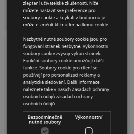
skladě
zlepšení uživatelské zkušenosti. Níže
skladě
můžete nastavit své preference pro
PŘIHLÁŠENÍ
soubory cookie a kdykoli v budoucnu je
PŘIHLÁŠENÍ
můžete změnit kliknutím na ikonu cookie.
Nezbytně nutné soubory cookie jsou pro
fungování stránek nezbytné. Výkonnostní
soubory cookie zvyšují výkon stránek.
Funkční soubory cookie umožňují další
funkce. Soubory cookie pro cílení se
používají pro personalizaci reklamy a
analytické sledování. Další informace
naleznete také v našich Zásadách ochrany
Taška na
Taška na
osobních údajů
zásadách ochrany
skladování -
skladování -
osobních údajů
Moomin -
Kočka Pusheen -
Mumínek -
kaktus
Bezpodmínečně
Výkonnostní
zahrada
LBAG60
nutné soubory
LBAG59
217 na skladě