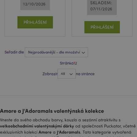
950900-
sekund
soubor cookie
SKLADEM:
12/10/2026
po
29
typu vzor
07/11/2026
N
nastavený
ž
Google
id
Analytics, kde
in
PŘIHLÁŠENÍ
prvek vzoru na
PŘIHLÁŠENÍ
názvu obsahuje
jedinečné
identifikační
číslo účtu nebo
webu, ke
kterému se
Seřadit dle
vztahuje. Zdá se,
že jde o variantu
souboru cookie
Stránka
1
2
_gat, který se
používá k
Zobrazit
na stránce
omezení
množství dat
zaznamenaných
společností
Google na
webech s velkým
objemem
provozu.
Amore a J’Adoramals valentýnská kolekce
_gid
1 den
Tento název
Google LLC
souboru cookie
.puckator.cz
Vneste do svého obchodu barvy, kouzlo a sezónní atraktivitu s
je přidružen ke
velkoobchodními valentýnskými dárky
od společnosti Puckator, včetně
službě Google
Universal
Amore
J’Adoramals
exkluzivních kolekcí
a
. Tato kategorie vytvořená
Analytics. Zdá se,