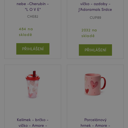
nebe -Cherubín -
víčko - ozdoby -
"L O V E"
J'Adoramals Srdce
CHE82
CUP89
484 na
2032 na
skladě
skladě
PŘIHLÁŠENÍ
PŘIHLÁŠENÍ
Kelímek - brčko -
Porcelánový
víčko - Amore -
hrnek - Amore -