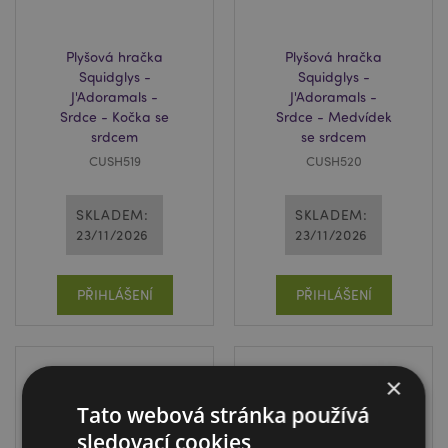
Plyšová hračka
Plyšová hračka
Squidglys -
Squidglys -
J'Adoramals -
J'Adoramals -
Srdce - Kočka se
Srdce - Medvídek
srdcem
se srdcem
CUSH519
CUSH520
SKLADEM:
SKLADEM:
23/11/2026
23/11/2026
PŘIHLÁŠENÍ
PŘIHLÁŠENÍ
×
Tato webová stránka používá
sledovací cookies