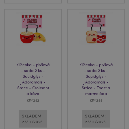
mage-cache-sessid
1 d
Adobe Inc.
www.puckator.cz
Klíčenka - plyšová
Klíčenka - plyšová
- sada 2 ks -
- sada 2 ks -
Squidglys -
Squidglys -
J'Adoramals -
J'Adoramals -
Srdce - Croissant
Srdce - Toast a
_GRECAPTCHA
6 mě
Google LLC
a káva
marmeláda
www.google.com
KEY343
KEY344
SKLADEM:
SKLADEM:
23/11/2026
23/11/2026