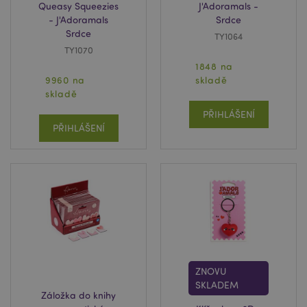
Queasy Squeezies
J'Adoramals -
- J'Adoramals
Srdce
Srdce
TY1064
TY1070
1848 na
9960 na
skladě
skladě
PŘIHLÁŠENÍ
PŘIHLÁŠENÍ
ZNOVU
SKLADEM
Záložka do knihy