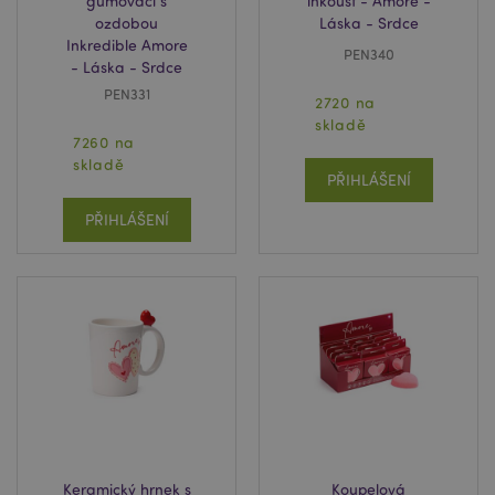
gumovací s
inkoust - Amore -
ozdobou
Láska - Srdce
Inkredible Amore
PEN340
- Láska - Srdce
PEN331
2720 na
skladě
7260 na
skladě
PŘIHLÁŠENÍ
PŘIHLÁŠENÍ
Keramický hrnek s
Koupelová