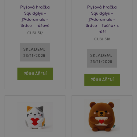
Plyšová hračka
Plyšová hračka
Squidglys -
Squidglys -
J'Adoramals -
J'Adoramals -
Srdce - růžové
Srdce - Tučňák s
růží
CUSH517
CUSH518
SKLADEM:
23/11/2026
SKLADEM:
23/11/2026
PŘIHLÁŠENÍ
PŘIHLÁŠENÍ