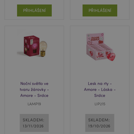
mage-cache-storage-section-
1 d
Adobe Inc.
PŘIHLÁŠENÍ
PŘIHLÁŠENÍ
invalidation
www.puckator.cz
X-Magento-Vary
1 de
Adobe Inc.
ho
www.puckator.cz
Noční světlo ve
Lesk na rty -
tvaru žárovky -
Amore - Láska -
Amore - Srdce
Srdce
LAMP19
LIP215
SKLADEM:
SKLADEM:
recently_viewed_product
1 d
Adobe Inc.
www.puckator.cz
13/11/2026
19/10/2026