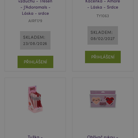
vzduchu - Třešeň
Kačenka - Amore
- J'Adoramals -
- Láska - Srdce
Láska - srdce
TY1063
AIRF179
SKLADEM:
SKLADEM:
08/02/2027
23/08/2026
PŘIHLÁŠENÍ
PŘIHLÁŠENÍ
Tužka -
Ohřívač rukou -