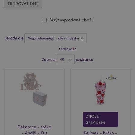
FILTROVAT DLE:
Skrýt vyprodané zboží
Seřadit dle
Stránka
1
2
Zobrazit
na stránce
ZNOVU
SKLADEM
Dekorace - soška
- Anděl - Kus
Kelímek - brčko -