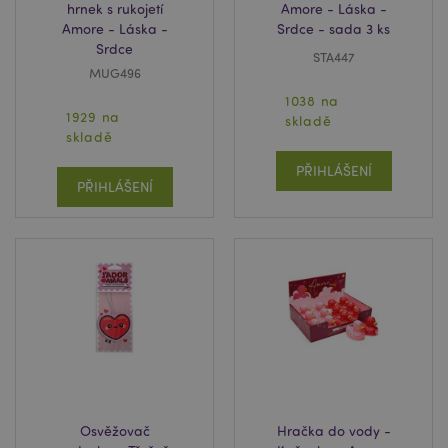
hrnek s rukojetí
Amore - Láska -
Amore - Láska -
Srdce - sada 3 ks
Srdce
STA447
MUG496
1038 na
1929 na
skladě
skladě
PŘIHLÁŠENÍ
PŘIHLÁŠENÍ
Osvěžovač
Hračka do vody -