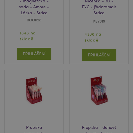
- magnetická -
Klíčenka - 3D -
sada - Amore -
PVC - J'Adoramals
Láska - Srdce
Srdce
BOOK28
KEY319
1848 na
4308 na
skladě
skladě
PŘIHLÁŠENÍ
PŘIHLÁŠENÍ
Propiska
Propiska - duhový