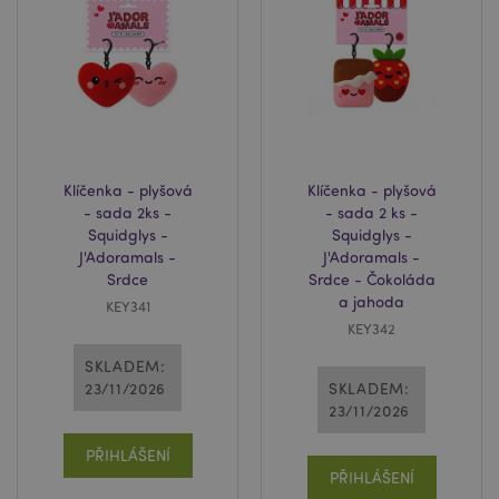
recently_compared_product_previous
1 d
Adobe Inc.
www.puckator.cz
PHPSESSID
1 de
PHP.net
ho
.www.puckator.cz
Klíčenka - plyšová
Klíčenka - plyšová
- sada 2ks -
- sada 2 ks -
Squidglys -
Squidglys -
J'Adoramals -
J'Adoramals -
Srdce
Srdce - Čokoláda
a jahoda
KEY341
KEY342
SKLADEM:
23/11/2026
SKLADEM:
23/11/2026
PŘIHLÁŠENÍ
PŘIHLÁŠENÍ