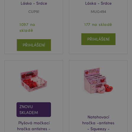
Láska - Srdce
Láska - Srdce
CUP91
MUG494
1097 na
177 na skladě
skladě
PŘIHLÁŠENÍ
PŘIHLÁŠENÍ
ZNOVU
SKLADEM
Natahovací
Plyšová mačkací
hračka -antistres
hračka antistres -
- Squeezy -