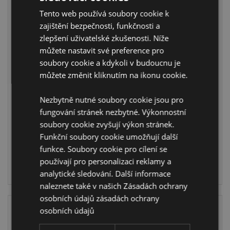
Tento web používá soubory cookie k
zajištění bezpečnosti, funkčnosti a
zlepšení uživatelské zkušenosti. Níže
Plyšová hračka
Dekorace - DIY -
můžete nastavit své preference pro
Squidglys -
ozdoba - vyšívání
soubory cookie a kdykoli v budoucnu je
J'Adoramals -
- Amore - Srdce
můžete změnit kliknutím na ikonu cookie.
Srdce - Lední
DIY25
medvěd Amorek
Nezbytně nutné soubory cookie jsou pro
CUSH521
SKLADEM:
fungování stránek nezbytné. Výkonnostní
17/10/2026
soubory cookie zvyšují výkon stránek.
SKLADEM:
Funkční soubory cookie umožňují další
23/11/2026
funkce. Soubory cookie pro cílení se
PŘIHLÁŠENÍ
používají pro personalizaci reklamy a
PŘIHLÁŠENÍ
analytické sledování. Další informace
naleznete také v našich Zásadách ochrany
osobních údajů
zásadách ochrany
osobních údajů