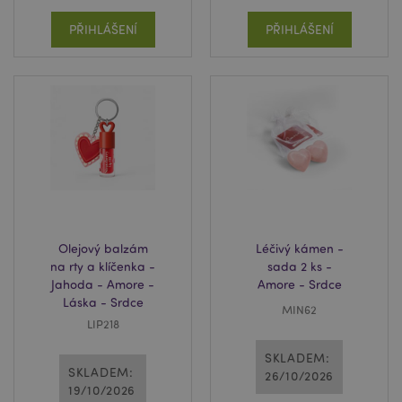
PŘIHLÁŠENÍ
PŘIHLÁŠENÍ
mage-cache-storage
1 d
Adobe Inc.
www.puckator.cz
section_data_ids
1 d
Adobe Inc.
www.puckator.cz
Olejový balzám
Léčivý kámen -
na rty a klíčenka -
sada 2 ks -
Jahoda - Amore -
Amore - Srdce
Láska - Srdce
MIN62
LIP218
SKLADEM:
SKLADEM:
recently_compared_product
26/10/2026
1 d
Adobe Inc.
www.puckator.cz
19/10/2026