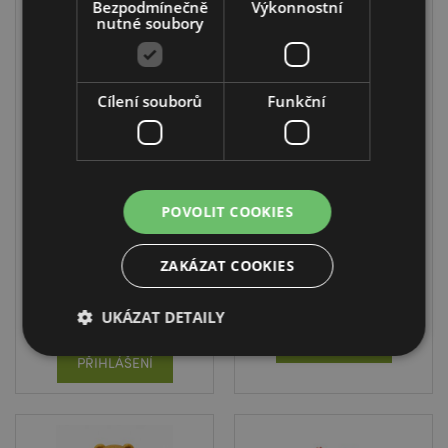
Bezpodmínečně
Výkonnostní
nutné soubory
Cílení souborů
Funkční
Emoční
Emoční
postavička -
postavička -
háčkovaná -
háčkovaná -
Amore -Srdce a
Srdce a medvídek
růže
EMO08
POVOLIT COOKIES
EMO05
SKLADEM:
ZAKÁZAT COOKIES
SKLADEM:
25/10/2026
25/10/2026
UKÁZAT DETAILY
PŘIHLÁŠENÍ
PŘIHLÁŠENÍ
Bezpodmínečně nutné soubory
Výkonnostní
Cílení souborů
Funkční