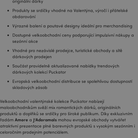
originální dárky
Produkty se srdíčky vhodné na Valentýna, výročí i přátelské
obdarování
Výrazné balení a poutavé designy ideální pro merchandising
Dostupné velkoobchodní ceny podporující impulzivní nákupy a
sezónní akce
Vhodné pro nezávislé prodejce, turistické obchody a sítě
dárkových prodejen
Součást pravidelně aktualizované nabídky trendových
dárkových kolekcí Puckator
Evropská velkoobchodní distribuce se spolehlivou dostupností
skladových zásob
Velkoobchodní valentýnské kolekce Puckator nabízejí
maloobchodníkům svěží mix romantických dárků, originálních
produktů a doplňků se srdíčky pro široké publikum. Díky exkluzivním
Amore
J’Adoramals
řadám
a
mohou evropské obchody vytvářet
atraktivní prezentace plné barevných produktů s vysokým sezónním i
celoročním prodejním potenciálem.