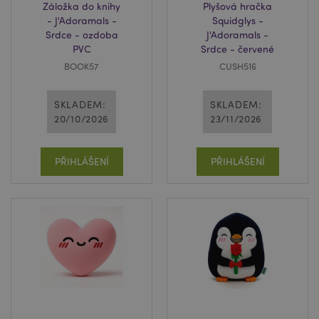
Záložka do knihy
Plyšová hračka
- J'Adoramals -
Squidglys -
Srdce - ozdoba
J'Adoramals -
PVC
Srdce - červené
BOOK57
CUSH516
SKLADEM:
SKLADEM:
20/10/2026
23/11/2026
PŘIHLÁŠENÍ
PŘIHLÁŠENÍ