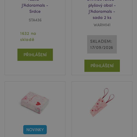
J'Adoramals -
plyšový obal -
Srdce
J'Adoramals -
sada 2 ks
STA436
WARM141
1632 na
skladě
SKLADEM:
17/09/2026
PŘIHLÁŠENÍ
PŘIHLÁŠENÍ
NOVINKY