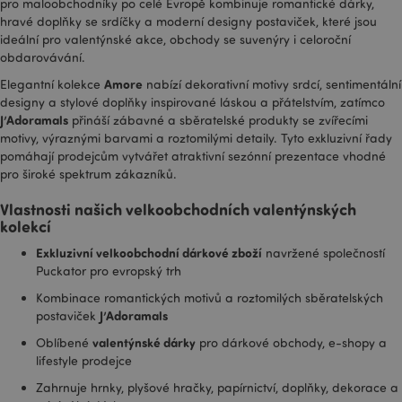
pro maloobchodníky po celé Evropě kombinuje romantické dárky,
že se jedná o
nový soubor
hravé doplňky se srdíčky a moderní designy postaviček, které jsou
cookie a od jara
ideální pro valentýnské akce, obchody se suvenýry i celoroční
2017 nejsou od
obdarovávání.
společnosti
Google
Amore
dostupné žádné
Elegantní kolekce
nabízí dekorativní motivy srdcí, sentimentální
informace. Zdá
designy a stylové doplňky inspirované láskou a přátelstvím, zatímco
se, že pro
J’Adoramals
přináší zábavné a sběratelské produkty se zvířecími
každou
navštívenou
motivy, výraznými barvami a roztomilými detaily. Tyto exkluzivní řady
stránku ukládá a
pomáhají prodejcům vytvářet atraktivní sezónní prezentace vhodné
aktualizuje
jedinečnou
pro široké spektrum zákazníků.
hodnotu.
Vlastnosti našich velkoobchodních valentýnských
kolekcí
Exkluzivní velkoobchodní dárkové zboží
navržené společností
Puckator pro evropský trh
Kombinace romantických motivů a roztomilých sběratelských
J’Adoramals
postaviček
valentýnské dárky
Oblíbené
pro dárkové obchody, e-shopy a
lifestyle prodejce
Zahrnuje hrnky, plyšové hračky, papírnictví, doplňky, dekorace a