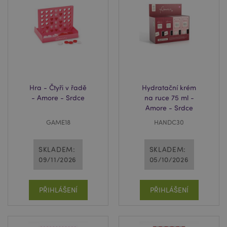
mage-messages
1 de
Adobe Inc.
ho
www.puckator.cz
Hra - Čtyři v řadě
Hydratační krém
- Amore - Srdce
na ruce 75 ml -
Amore - Srdce
GAME18
HANDC30
SKLADEM:
SKLADEM:
09/11/2026
05/10/2026
recently_viewed_product_previous
1 d
Adobe Inc.
www.puckator.cz
PŘIHLÁŠENÍ
PŘIHLÁŠENÍ