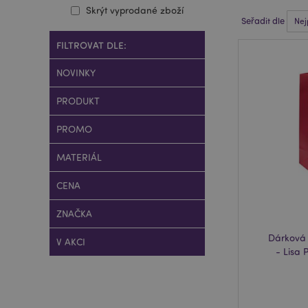
Skrýt vyprodané zboží
Seřadit dle
FILTROVAT DLE:
NOVINKY
PRODUKT
PROMO
MATERIÁL
CENA
ZNAČKA
Dárková 
V AKCI
- Lisa