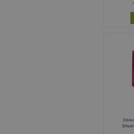
Dárko
Středn