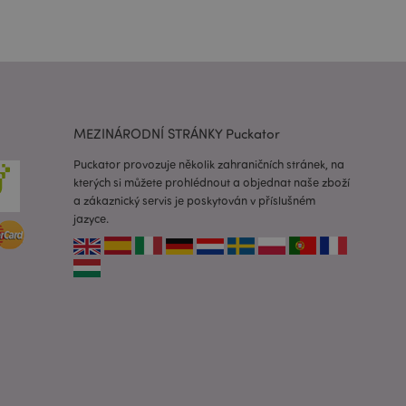
y verze stránky
ňuje mít v
stránky, např. Lak.
 prohlížených
i.
usnadnění ukládání
žeči, aby se stránky
MEZINÁRODNÍ STRÁNKY Puckator
ro zákazníka
i nakupujícími, jako
Puckator provozuje několik zahraničních stránek, na
nformace o pokladně
kterých si můžete prohlédnout a objednat naše zboží
a zákaznický servis je poskytován v příslušném
porovnávaných
jazyce.
tová data
ženými /
ání informací o
cross page changes
cross page changes