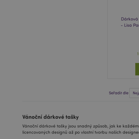
recently_viewed_pr
Dárková 
recently_compared
- Lisa Pa
PHPSESSID
mage-cache-sessid
Seřadit dle
_GRECAPTCHA
Vánoční dárkové tašky
mage-cache-storage
invalidation
Vánoční dárkové tašky jsou snadný způsob, jak ke každému
licencovaných designů až po vlastní tvorbu našich designe
X-Magento-Vary