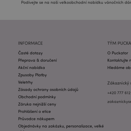
Podívejte se na naši velkoobchodní nabídku vánočních dárk
recently_viewed_pr
mage-cache-storag
INFORMACE
TÝM PUCK
section_data_ids
Časté dotazy
O Puckator
Přeprava & doručení
Kontaktujte 
recently_compared
Akční nabídka
Hledáme obc
Zpusoby Platby
product_data_stora
Veletrhy
Zákaznický 
Zásady ochrany osobních údajů
+420 777 612
Obchodní podmínky
searchReport-log
zakaznickys
Záruka nejnižší ceny
TawkConnectionTi
Prohlášení o etice
Průvodce nákupem
twk_idm_key
Objednávky na zakázku, personalizace, velké