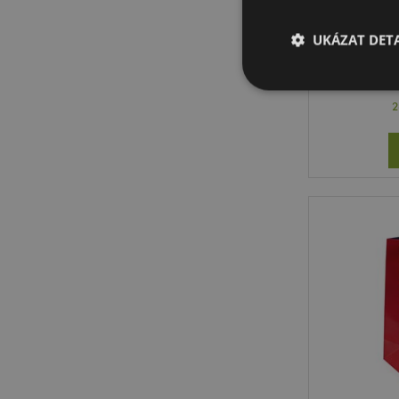
Dárková 
- Vá
UKÁZAT DETA
2
Nezbytně nutné soubo
nezbytně nutných so
Název
CookieScriptConse
form_key
mage-messages