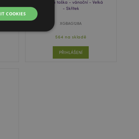
Dárková taška - vánoční - Velká
- Skřítek
IT COOKIES
XGBAG128A
564 na skladě
PŘIHLÁŠENÍ
práva účtu. Bez
lužba Cookie-
edvoleb souhlasu se
e nutné, aby banner
oval správně.
usnadnění ukládání
žeči, aby se stránky
 oznámení, která se
zpráva o souhlasu se
é zprávy. Zpráva se
obrazí nakupujícímu.