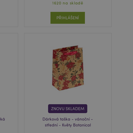
1620 na skladě
PŘIHLÁŠENÍ
ZNOVU SKLADEM
lká
Dárková taška - vánoční -
střední - Květy Botanical