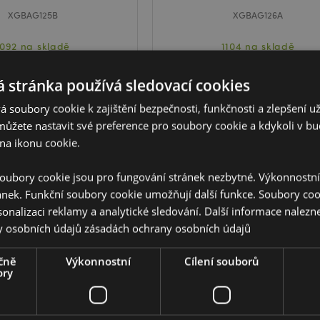
XGBAG125B
XGBAG126A
1092 na skladě
1104 na skladě
 stránka používá sledovací cookies
PŘIHLÁŠENÍ
PŘIHLÁŠENÍ
 soubory cookie k zajištění bezpečnosti, funkčnosti a zlepšení už
můžete nastavit své preference pro soubory cookie a kdykoli v 
na ikonu cookie.
oubory cookie jsou pro fungování stránek nezbytné. Výkonnostn
ánek. Funkční soubory cookie umožňují další funkce. Soubory cook
sonalizaci reklamy a analytické sledování. Další informace nalezne
y osobních údajů
zásadách ochrany osobních údajů
čně
Výkonnostní
Cílení souborů
ory