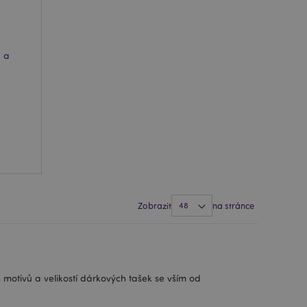
 prohlížených
i.
ovnávaných
i.
a a
 založenými na
 identifikátor
ných relací
 náhodně
ití může být
dobrým příkladem je
uživatele mezi
e spouští vyčištění
 Když je soubor
 aplikací, správce
ví hodnotu cookie na
Zobrazit
na stránce
 spuštění potřebný
 za účelem
usnadnění ukládání
žeči, aby se stránky
motivů a velikostí dárkových tašek se vším od
 používá systém