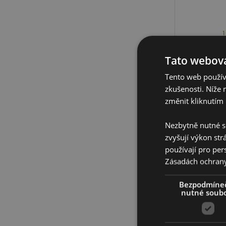
Tato webová
Tento web používá
zkušenosti. Níže 
změnit kliknutím 
Nezbytně nutné s
zvyšují výkon str
používají pro per
Zásadách ochran
Bezpodmíne
nutné soub