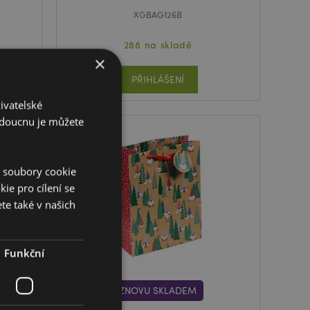
XGBAG126B
288 na skladě
×
PŘIHLÁŠENÍ
ivatelské
budoucnu je můžete
í soubory cookie
ie pro cílení se
te také v našich
Funkční
ZNOVU SKLADEM