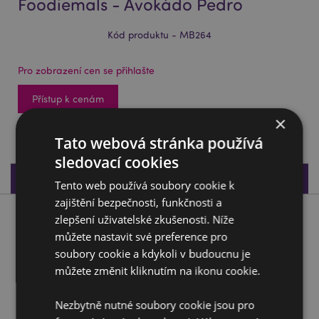
Foodiemals - Avokádo Pedro
Kód produktu - MB264
Pro zobrazení cen se přihlašte
Přístup k cenám
×
1308 na skladě
Tato webová stránka používá
sledovací cookies
Specifikace produktu
Tento web používá soubory cookie k
zajištění bezpečnosti, funkčnosti a
zlepšení uživatelské zkušenosti. Níže
Popis produktu
můžete nastavit své preference pro
soubory cookie a kdykoli v budoucnu je
Keramická pokladnička - Foodiemals - Avokádo Pedro
můžete změnit kliknutím na ikonu cookie.
Materiál:
Keramika Dolomit
Informace o produktu:
Obsah je přístupný přes zátku
Nezbytně nutné soubory cookie jsou pro
na spodní straně.