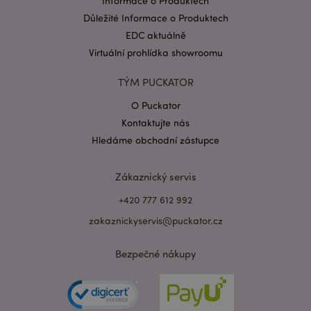
Informace o Produktech
Důležité Informace o Produktech
EDC aktuálně
Virtuální prohlídka showroomu
TÝM PUCKATOR
Zásadách ochrany osobních údajů společnosti
Google
O Puckator
form_key
1 de
Adobe Inc.
Kontaktujte nás
ho
.www.puckator.cz
Hledáme obchodní zástupce
Zákaznický servis
+420 777 612 992
zakaznickyservis@puckator.cz
mage-messages
1 de
Adobe Inc.
ho
www.puckator.cz
Bezpečné nákupy