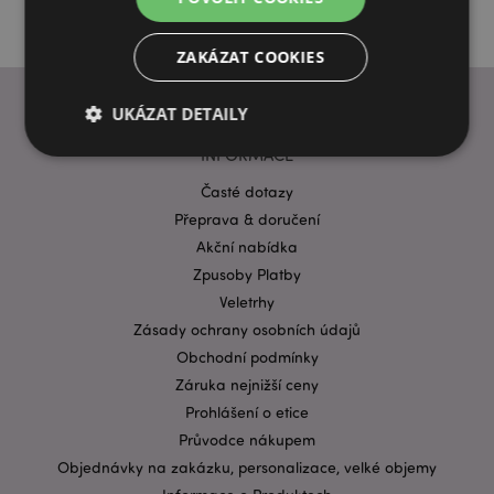
ZAKÁZAT COOKIES
UKÁZAT DETAILY
INFORMACE
Časté dotazy
Bezpodmínečně nutné soubory
Výkonnostní
Přeprava & doručení
Cílení souborů
Funkční
Akční nabídka
Nezbytně nutné soubory cookie umožňují základní
Zpusoby Platby
funkce webových stránek, jako je přihlášení
Veletrhy
uživatele a správa účtu. Bez nezbytně nutných
souborů cookie nelze webovou stránku správně
Zásady ochrany osobních údajů
používat.
Obchodní podmínky
Provider
/
Záruka nejnižší ceny
Název
Vypr
Doména
Prohlášení o etice
CookieScriptConsent
1 mě
CookieScript
Průvodce nákupem
.puckator.cz
Objednávky na zakázku, personalizace, velké objemy