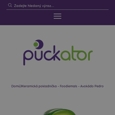
›
Domů
Keramická pokladnička - Foodiemals - Avokádo Pedro
Skip
Skip
to
to
the
the
end
beginning