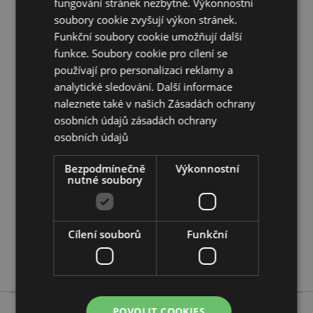
fungování stránek nezbytné. Výkonnostní
soubory cookie zvyšují výkon stránek.
Doplňující informace:
Funkční soubory cookie umožňují další
Chcete se dozvědět více o nákupu u Puckator?
funkce. Soubory cookie pro cílení se
Přečtěte si našeho
průvodce nákupem pro zákazníky.
používají pro personalizaci reklamy a
analytické sledování. Další informace
naleznete také v našich Zásadách ochrany
Vlastnosti produktu
osobních údajů
zásadách ochrany
Více
Výška 12.5cm Šířka 10.5cm Hloubka 8cm
osobních údajů
informací
5055071506208
36
Bezpodmínečně
Výkonnostní
nutné soubory
0.276000
Ne
Ne
Cílení souborů
Funkční
Ne
Foodiemals
POVOLIT COOKIES