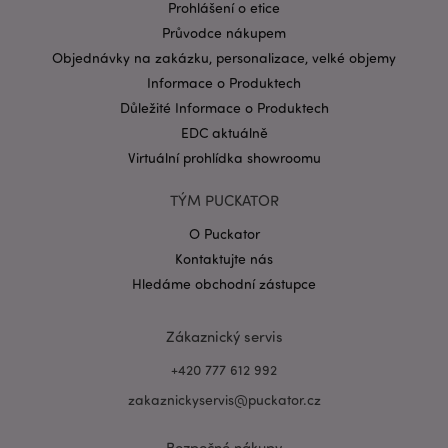
Prohlášení o etice
Průvodce nákupem
Objednávky na zakázku, personalizace, velké objemy
Informace o Produktech
Důležité Informace o Produktech
EDC aktuálně
Virtuální prohlídka showroomu
Zásadách ochrany osobních údajů společnosti
Google
TÝM PUCKATOR
form_key
1 de
Adobe Inc.
ho
.www.puckator.cz
O Puckator
Kontaktujte nás
Hledáme obchodní zástupce
Zákaznický servis
mage-messages
1 de
Adobe Inc.
+420 777 612 992
ho
www.puckator.cz
zakaznickyservis@puckator.cz
Bezpečné nákupy