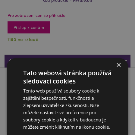
Kód produktu - NWBAG79
Pro zobrazení cen se přihlašte
Přístup k cenám
1160 na skladě
Specifikace produktu
×
Tato webová stránka používá
Popis produktu
sledovací cookies
Tento web používá soubory cookie k
Nákupní taška Kočka Dobrodružství nečeká, design Lisa
zajištění bezpečnosti, funkčnosti a
Parker
zlepšení uživatelské zkušenosti. Níže
Materiál:
Laminovaný polypropylene a popruhy -
můžete nastavit své preference pro
polypropylen
soubory cookie a kdykoli v budoucnu je
Informace o licenci:
Tento produkt je plně licencován
můžete změnit kliknutím na ikonu cookie.
a může být prodáván po celém světě.