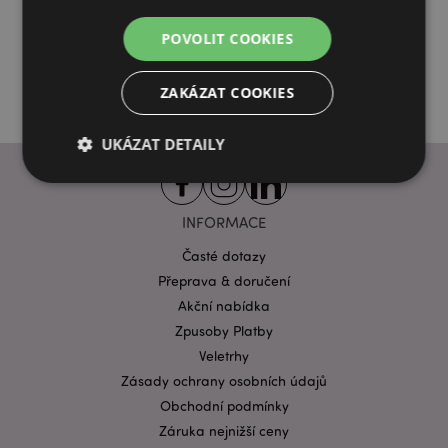
Více z této řady
POVOLIT COOKIES
ZAKÁZAT COOKIES
UKÁZAT DETAILY
INFORMACE
Bezpodmínečně nutné soubory
Výkonnostní
Cílení souborů
Funkční
Časté dotazy
Přeprava & doručení
Nezbytně nutné soubory cookie umožňují základní
funkce webových stránek, jako je přihlášení
Akční nabídka
uživatele a správa účtu. Bez nezbytně nutných
Zpusoby Platby
souborů cookie nelze webovou stránku správně
používat.
Veletrhy
Zásady ochrany osobních údajů
Provider
/
Název
Vypr
Doména
Obchodní podmínky
CookieScriptConsent
1 mě
CookieScript
Záruka nejnižší ceny
.puckator.cz