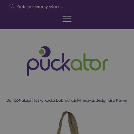
›
Domů
Nákupní taška Kočka Dobrodružství nečeká, design Lisa Parker
Skip
Skip
to
to
the
the
end
beginning