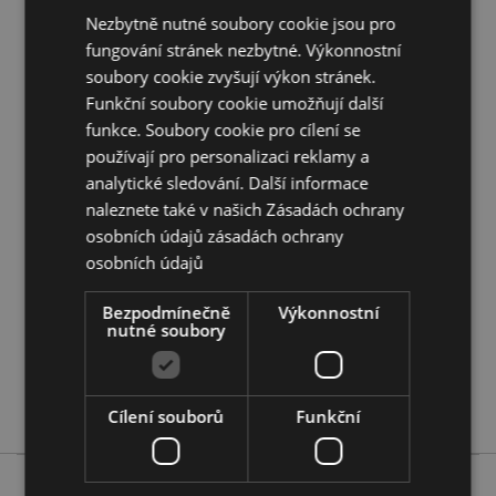
Nezbytně nutné soubory cookie jsou pro
Doplňující informace:
fungování stránek nezbytné. Výkonnostní
Chcete se dozvědět více o nákupu u Puckator?
soubory cookie zvyšují výkon stránek.
Přečtěte si našeho
průvodce nákupem pro zákazníky.
Funkční soubory cookie umožňují další
funkce. Soubory cookie pro cílení se
používají pro personalizaci reklamy a
Vlastnosti produktu
analytické sledování. Další informace
Více
Výška 40cm Šířka 17cm Hloubka 33cm
naleznete také v našich Zásadách ochrany
informací
5055071760112
osobních údajů
zásadách ochrany
100
osobních údajů
0.082000
Bezpodmínečně
Výkonnostní
Ne
nutné soubory
Ne
Ne
Lisa Parker
Cílení souborů
Funkční