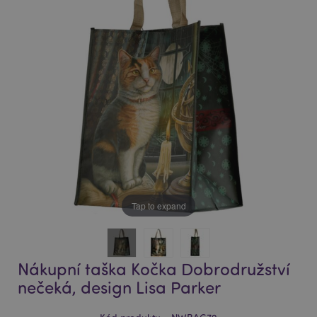
of
of
the
the
images
images
gallery
gallery
Tap to expand
Nákupní taška Kočka Dobrodružství
nečeká, design Lisa Parker