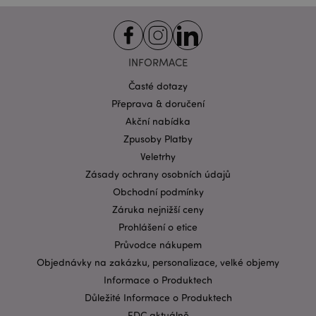
funkce webových stránek, jako je přihlášení
uživatele a správa účtu. Bez nezbytně nutných
souborů cookie nelze webovou stránku správně
používat.
INFORMACE
Provider
/
Název
Vypr
Doména
Časté dotazy
CookieScriptConsent
1 mě
CookieScript
Přeprava & doručení
.puckator.cz
Akční nabídka
Zpusoby Platby
Veletrhy
Zásady ochrany osobních údajů
Obchodní podmínky
Záruka nejnižší ceny
Prohlášení o etice
Zásadách ochrany osobních údajů společnosti
Google
Průvodce nákupem
form_key
1 de
Adobe Inc.
Objednávky na zakázku, personalizace, velké objemy
ho
.www.puckator.cz
Informace o Produktech
Důležité Informace o Produktech
EDC aktuálně