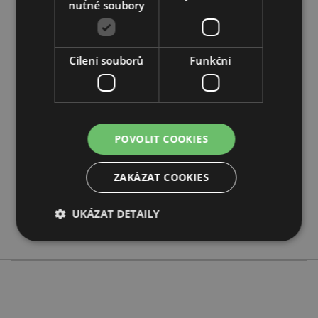
nutné soubory
Cílení souborů
Funkční
Vlastnosti produktu
Více
Výška 18cm Šířka 6.5cm Hloubka 6.5cm
informací
5055071786754
48
POVOLIT COOKIES
0.126000
Ne
ZAKÁZAT COOKIES
Ne
Ne
UKÁZAT DETAILY
Adoramals
Bezpodmínečně nutné soubory
Výkonnostní
Cílení souborů
Funkční
Nezbytně nutné soubory cookie umožňují základní