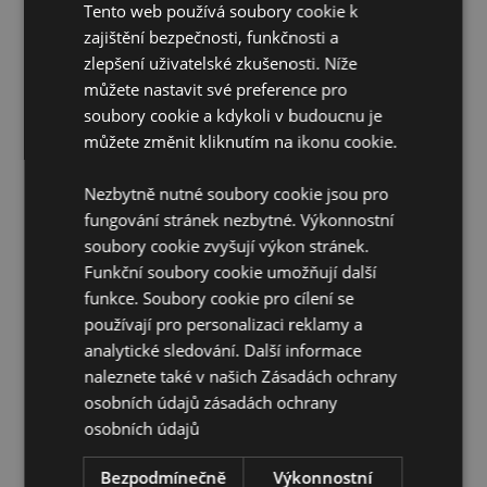
Tento web používá soubory cookie k
Materiál:
Polypropylen (víčko), SK Ecozen (láhev),
zajištění bezpečnosti, funkčnosti a
silikon (těsnění) a polyesterový popruh s
zlepšení uživatelské zkušenosti. Níže
rychloupínáním
můžete nastavit své preference pro
Vhodné pro potraviny:
Ano
soubory cookie a kdykoli v budoucnu je
Vhodné do myčky:
Ne
můžete změnit kliknutím na ikonu cookie.
Znovupoužitelné:
Ano
Nezbytně nutné soubory cookie jsou pro
Vhodné pro horké tekutiny:
Ne
fungování stránek nezbytné. Výkonnostní
Objem:
350ml
soubory cookie zvyšují výkon stránek.
Bez BPA plastů:
Ano
Funkční soubory cookie umožňují další
funkce. Soubory cookie pro cílení se
Vhodné pro šumivé nápoje:
Ne
používají pro personalizaci reklamy a
Doplňující informace:
analytické sledování. Další informace
naleznete také v našich Zásadách ochrany
Chcete se dozvědět více o nákupu u Puckator?
osobních údajů
zásadách ochrany
Přečtěte si našeho
průvodce nákupem pro zákazníky.
osobních údajů
Bezpodmínečně
Výkonnostní