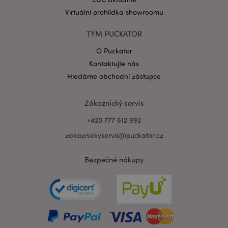
Virtuální prohlídka showroomu
TÝM PUCKATOR
mage-messages
1 de
Adobe Inc.
ho
www.puckator.cz
O Puckator
Kontaktujte nás
Hledáme obchodní zástupce
Zákaznický servis
+420 777 612 992
zakaznickyservis@puckator.cz
Bezpečné nákupy
recently_viewed_product_previous
1 d
Adobe Inc.
www.puckator.cz