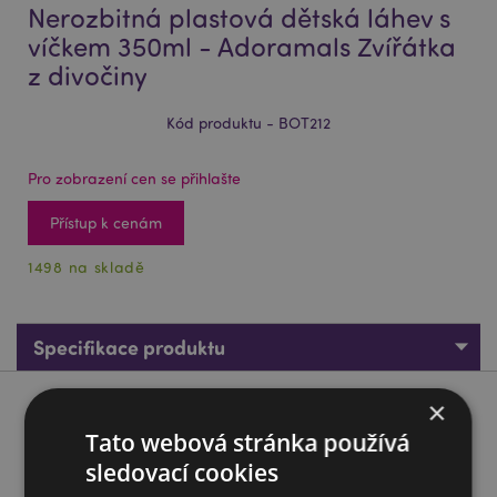
Nerozbitná plastová dětská láhev s
víčkem 350ml - Adoramals Zvířátka
z divočiny
Kód produktu - BOT212
Pro zobrazení cen se přihlašte
Přístup k cenám
1498 na skladě
Specifikace produktu
×
Popis produktu
Tato webová stránka používá
sledovací cookies
Nerozbitná plastová dětská láhev s víčkem 350ml -
Adoramals Zvířátka z divočiny