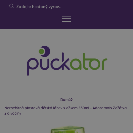
›
Domů
Nerozbitná plastová dětská láhev s víčkem 350ml - Adoramals Zvířátka
z divočiny
Skip
Skip
to
to