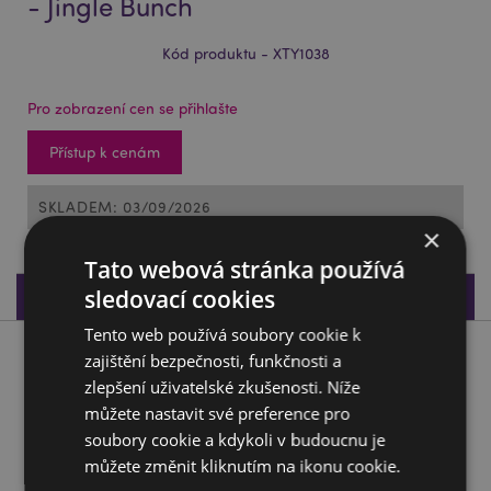
- Jingle Bunch
Kód produktu - XTY1038
Pro zobrazení cen se přihlašte
Přístup k cenám
SKLADEM: 03/09/2026
×
Tato webová stránka používá
Specifikace produktu
sledovací cookies
Tento web používá soubory cookie k
zajištění bezpečnosti, funkčnosti a
Popis produktu
zlepšení uživatelské zkušenosti. Níže
můžete nastavit své preference pro
Hračka do vody - Kačenka - Vánoční - Jingle Bunch
soubory cookie a kdykoli v budoucnu je
Materiál:
Vinyl
můžete změnit kliknutím na ikonu cookie.
Certifikace CE/UKCA :
Ano