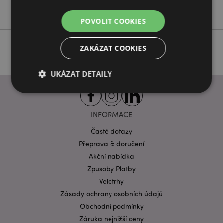
Jingle Bunch
POVOLIT COOKIES
ZAKÁZAT COOKIES
UKÁZAT DETAILY
Bezpodmínečně nutné soubory
Výkonnostní
INFORMACE
Cílení souborů
Funkční
Časté dotazy
Přeprava & doručení
Nezbytně nutné soubory cookie umožňují základní
funkce webových stránek, jako je přihlášení
Akční nabídka
uživatele a správa účtu. Bez nezbytně nutných
Zpusoby Platby
souborů cookie nelze webovou stránku správně
používat.
Veletrhy
Provider
/
Zásady ochrany osobních údajů
Název
Vypr
Doména
Obchodní podmínky
CookieScriptConsent
1 mě
CookieScript
Záruka nejnižší ceny
.puckator.cz