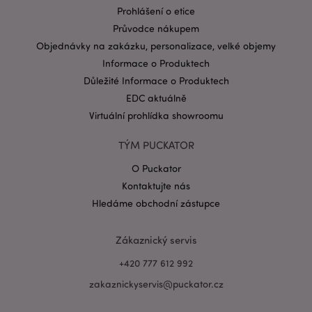
Prohlášení o etice
Průvodce nákupem
Objednávky na zakázku, personalizace, velké objemy
Informace o Produktech
Důležité Informace o Produktech
EDC aktuálně
Virtuální prohlídka showroomu
Zásadách ochrany osobních údajů společnosti
Google
TÝM PUCKATOR
form_key
1 de
Adobe Inc.
ho
.www.puckator.cz
O Puckator
Kontaktujte nás
Hledáme obchodní zástupce
Zákaznický servis
mage-messages
1 de
Adobe Inc.
+420 777 612 992
ho
www.puckator.cz
zakaznickyservis@puckator.cz