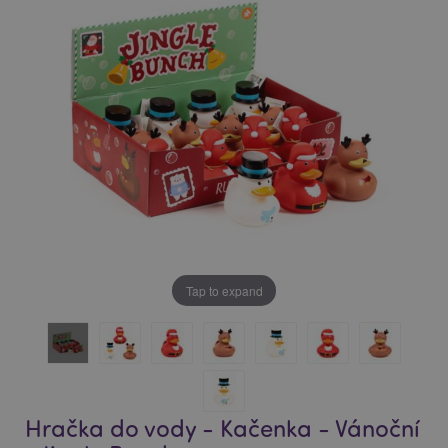
of
of
the
the
images
images
gallery
gallery
Tap to expand
Hračka do vody - Kačenka - Vánoční