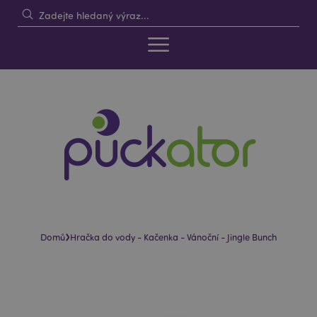
›
Domů
Hračka do vody - Kačenka - Vánoční - Jingle Bunch
Skip
Skip
to
to
the
the
end
beginning