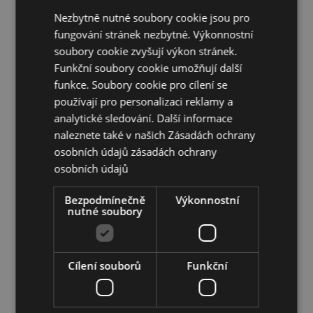
Nevhoné pro děti :
Nezbytně nutné soubory cookie jsou pro
0 - 3 let
fungování stránek nezbytné. Výkonnostní
EN71:
Ano
soubory cookie zvyšují výkon stránek.
Sezónní svátek/sváteční příležitost:
Vánoce
Funkční soubory cookie umožňují další
funkce. Soubory cookie pro cílení se
Doplňující informace:
používají pro personalizaci reklamy a
Chcete se dozvědět více o nákupu u Puckator?
analytické sledování. Další informace
Přečtěte si našeho
průvodce nákupem pro zákazníky.
naleznete také v našich Zásadách ochrany
osobních údajů
zásadách ochrany
osobních údajů
Vlastnosti produktu
Více
Výška 9cm Šířka 7.5cm Hloubka 8.5cm
Bezpodmínečně
Výkonnostní
informací
5055071513220
nutné soubory
48
0.087000
Cílení souborů
Funkční
Ne
Ne
Ne