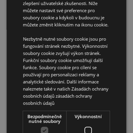
zlepšení uživatelské zkušenosti. Níže
Barva inkoustu:
Modrá
můžete nastavit své preference pro
Certifikace CE/UKCA:
Ano
soubory cookie a kdykoli v budoucnu je
EN71:
Ano
můžete změnit kliknutím na ikonu cookie.
Nevhodné pro děti :
0 - 3 let
Nezbytně nutné soubory cookie jsou pro
Informace o produktu:
Vymažte to, co jste napsali,
pomocí gumy na horní straně pera.
fungování stránek nezbytné. Výkonnostní
soubory cookie zvyšují výkon stránek.
Sezónní svátek/sváteční příležitost:
Vánoce
Funkční soubory cookie umožňují další
Doplňující informace:
funkce. Soubory cookie pro cílení se
používají pro personalizaci reklamy a
Chcete se dozvědět více o nákupu u Puckator?
analytické sledování. Další informace
Přečtěte si našeho
průvodce nákupem pro zákazníky.
naleznete také v našich Zásadách ochrany
osobních údajů
zásadách ochrany
osobních údajů
Bezpodmínečně
Výkonnostní
nutné soubory