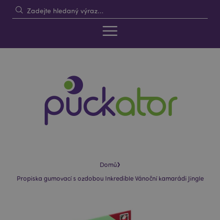
›
Domů
Propiska gumovací s ozdobou Inkredible Vánoční kamarádi Jingle
Skip
Skip
to
to
the
the