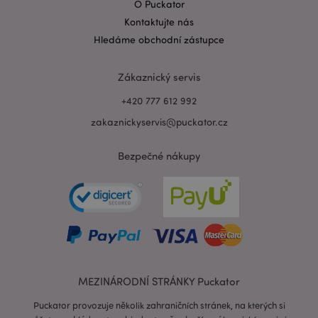
O Puckator
mage-messages
1 de
Adobe Inc.
Kontaktujte nás
ho
www.puckator.cz
Hledáme obchodní zástupce
Zákaznický servis
+420 777 612 992
zakaznickyservis@puckator.cz
Bezpečné nákupy
recently_viewed_product_previous
1 d
Adobe Inc.
www.puckator.cz
MEZINÁRODNÍ STRÁNKY Puckator
recently_compared_product_previous
1 d
Adobe Inc.
www.puckator.cz
Puckator provozuje několik zahraničních stránek, na kterých si