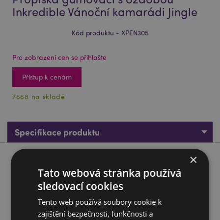
Inkredible Vánoční kamarádi Jingle
Kód produktu - XPEN305
Pro zobrazení cen se přihlašte
Přístup k cenám
7668 na skladě
Specifikace produktu
×
Popis produktu
Tato webová stránka používá
sledovací cookies
Propiska gumovací s ozdobou Inkredible Vánoční kamarádi
Jingle
Tento web používá soubory cookie k
Materiál:
Plast (ABS/TPR), PVC, silikon a nerezová ocel
zajištění bezpečnosti, funkčnosti a