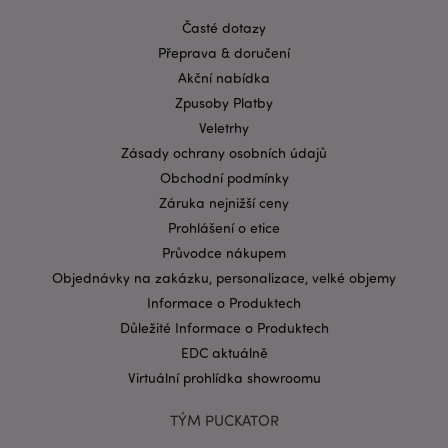
používat.
Časté dotazy
Provider
/
Přeprava & doručení
Název
Vypr
Doména
Akční nabídka
CookieScriptConsent
1 mě
CookieScript
Zpusoby Platby
.puckator.cz
Veletrhy
Zásady ochrany osobních údajů
Obchodní podmínky
Záruka nejnižší ceny
Prohlášení o etice
Průvodce nákupem
Objednávky na zakázku, personalizace, velké objemy
Zásadách ochrany osobních údajů společnosti
Google
Informace o Produktech
form_key
1 de
Adobe Inc.
Důležité Informace o Produktech
ho
.www.puckator.cz
EDC aktuálně
Virtuální prohlídka showroomu
TÝM PUCKATOR