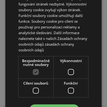
Objem:
TBC
fungování stránek nezbytné. Výkonnostní
soubory cookie zvyšují výkon stránek.
Sezónní svátek/sváteční příležitost:
Vánoce
Funkční soubory cookie umožňují další
funkce. Soubory cookie pro cílení se
Doplňující informace:
používají pro personalizaci reklamy a
Chcete se dozvědět více o nákupu u Puckator?
analytické sledování. Další informace
Přečtěte si našeho
průvodce nákupem pro zákazníky.
naleznete také v našich Zásadách ochrany
osobních údajů
zásadách ochrany
Vlastnosti produktu
osobních údajů
Více
Výška 9cm Šířka 13cm Hloubka 9.5cm
Bezpodmínečně
Výkonnostní
informací
5055071514319
nutné soubory
36
0.481000
Ne
Cílení souborů
Funkční
Ne
Ne