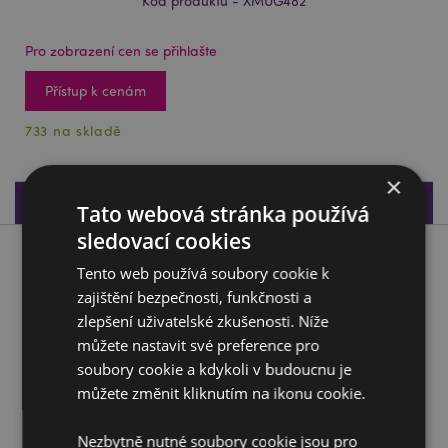
Kód produktu - XMUG482
Pro zobrazení cen se přihlašte
Přístup k cenám
733 na skladě
×
Specifikace produktu
Tato webová stránka používá
sledovací cookies
Popis produktu
Tento web používá soubory cookie k
zajištění bezpečnosti, funkčnosti a
Kameninový hrnek - Borové větvičky a bobule - vánoční
zlepšení uživatelské zkušenosti. Níže
Materiál:
můžete nastavit své preference pro
Kameninová keramika
soubory cookie a kdykoli v budoucnu je
Vhodné pro potraviny:
Ano
můžete změnit kliknutím na ikonu cookie.
Vhodné do mikrovlnné trouby:
Ano
Vhodné do myčky:
Ano
Nezbytně nutné soubory cookie jsou pro