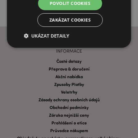
POVOLIT COOKIES
ZAKÁZAT COOKIES
UKÁZAT DETAILY
INFORMACE
Bezpodmínečně nutné soubory
Výkonnostní
Časté dotazy
Přeprava & doručení
Cílení souborů
Funkční
Akční nabídka
Nezbytně nutné soubory cookie umožňují základní
Zpusoby Platby
funkce webových stránek, jako je přihlášení
uživatele a správa účtu. Bez nezbytně nutných
Veletrhy
souborů cookie nelze webovou stránku správně
Zásady ochrany osobních údajů
používat.
Obchodní podmínky
Provider
/
Název
Vypr
Doména
Záruka nejnižší ceny
Prohlášení o etice
CookieScriptConsent
1 mě
CookieScript
.puckator.cz
Průvodce nákupem