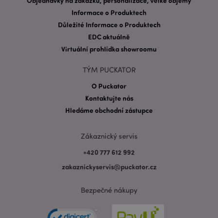
Objednávky na zakázku, personalizace, velké objemy
Informace o Produktech
Důležité Informace o Produktech
EDC aktuálně
Virtuální prohlídka showroomu
Zásadách ochrany osobních údajů společnosti
TÝM PUCKATOR
Google
O Puckator
form_key
1 de
Adobe Inc.
ho
.www.puckator.cz
Kontaktujte nás
Hledáme obchodní zástupce
Zákaznický servis
+420 777 612 992
mage-messages
1 de
Adobe Inc.
zakaznickyservis@puckator.cz
ho
www.puckator.cz
Bezpečné nákupy