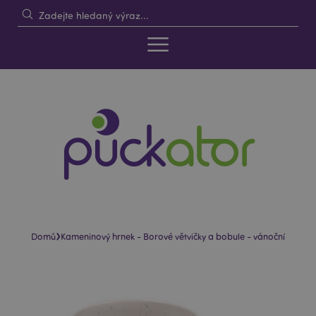
›
Domů
Kameninový hrnek - Borové větvičky a bobule - vánoční
Skip
Skip
to
to
the
the
end
beginning