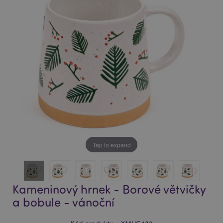
of
of
the
the
images
images
gallery
gallery
Tap to expand
Kameninový hrnek - Borové větvičky
a bobule - vánoční