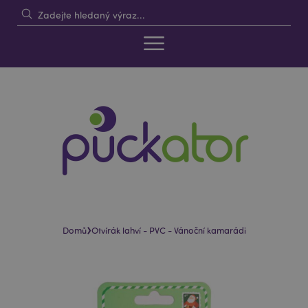
›
Domů
Otvírák lahví - PVC - Vánoční kamarádi
Skip
Skip
to
to
the
the
end
beginning