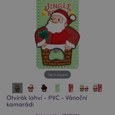
of
of
the
the
images
images
gallery
gallery
Tap to expand
Otvírák lahví - PVC - Vánoční
kamarádi