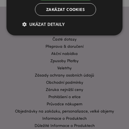
ZAKÁZAT COOKIES
UKÁZAT DETAILY
INFORMACE
Časté dotazy
Přeprava & doručení
Bezpodmínečně nutné soubory
Výkonnostní
Akční nabídka
Cílení souborů
Funkční
Zpusoby Platby
Nezbytně nutné soubory cookie umožňují základní
Veletrhy
funkce webových stránek, jako je přihlášení
Zásady ochrany osobních údajů
uživatele a správa účtu. Bez nezbytně nutných
souborů cookie nelze webovou stránku správně
Obchodní podmínky
používat.
Záruka nejnižší ceny
Provider
/
Název
Vypr
Prohlášení o etice
Doména
Průvodce nákupem
CookieScriptConsent
1 mě
CookieScript
.puckator.cz
Objednávky na zakázku, personalizace, velké objemy
Informace o Produktech
Důležité Informace o Produktech