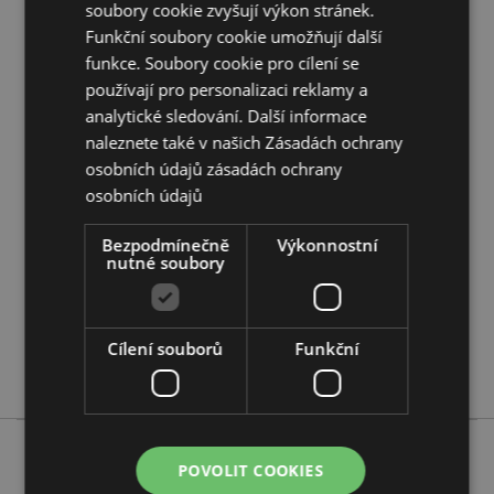
Doplňující informace:
soubory cookie zvyšují výkon stránek.
Chcete se dozvědět více o nákupu u Puckator?
Funkční soubory cookie umožňují další
Přečtěte si našeho
průvodce nákupem pro zákazníky.
funkce. Soubory cookie pro cílení se
používají pro personalizaci reklamy a
analytické sledování. Další informace
Vlastnosti produktu
naleznete také v našich Zásadách ochrany
Více
Výška 9cm Šířka 7.5cm Hloubka 0.5cm
osobních údajů
zásadách ochrany
informací
5055071513312
osobních údajů
288
Bezpodmínečně
Výkonnostní
0.055000
nutné soubory
Ne
Ne
Ne
Cílení souborů
Funkční
Jingle Bunch
POVOLIT COOKIES