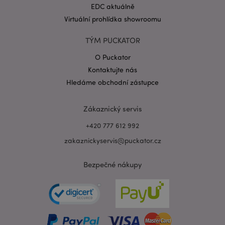
EDC aktuálně
Virtuální prohlídka showroomu
TÝM PUCKATOR
Zásadách ochrany osobních údajů společnosti
O Puckator
Google
Kontaktujte nás
form_key
1 de
Adobe Inc.
ho
.www.puckator.cz
Hledáme obchodní zástupce
Zákaznický servis
+420 777 612 992
zakaznickyservis@puckator.cz
mage-messages
1 de
Adobe Inc.
ho
www.puckator.cz
Bezpečné nákupy