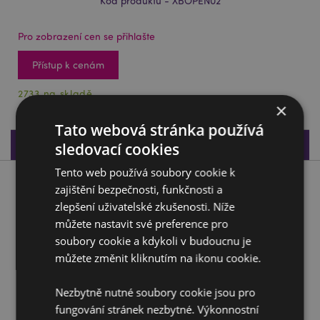
Kód produktu - XBOPEN02
Pro zobrazení cen se přihlašte
Přístup k cenám
2733 na skladě
×
Tato webová stránka používá
Specifikace produktu
sledovací cookies
Tento web používá soubory cookie k
Popis produktu
zajištění bezpečnosti, funkčnosti a
zlepšení uživatelské zkušenosti. Níže
můžete nastavit své preference pro
Otvírák lahví - PVC - Vánoční kamarádi
soubory cookie a kdykoli v budoucnu je
Materiál:
PVC a kovl
můžete změnit kliknutím na ikonu cookie.
Magnetické :
Ne
Sezónní svátek/sváteční příležitost:
Vánoce
Nezbytně nutné soubory cookie jsou pro
fungování stránek nezbytné. Výkonnostní