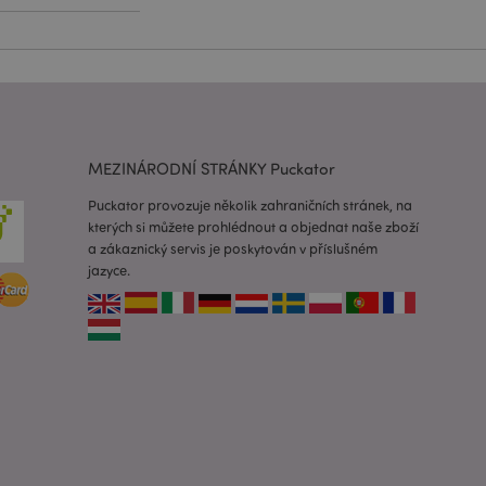
lužba Cookie-
edvoleb souhlasu se
e nutné, aby banner
oval správně.
usnadnění ukládání
žeči, aby se stránky
MEZINÁRODNÍ STRÁNKY Puckator
 oznámení, která se
Puckator provozuje několik zahraničních stránek, na
zpráva o souhlasu se
é zprávy. Zpráva se
kterých si můžete prohlédnout a objednat naše zboží
obrazí nakupujícímu.
a zákaznický servis je poskytován v příslušném
 prohlížených
jazyce.
i.
ovnávaných
i.
 založenými na
 identifikátor
ných relací
 náhodně
ití může být
dobrým příkladem je
uživatele mezi