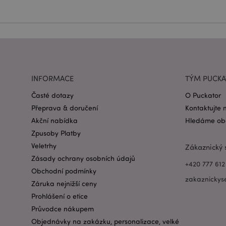
Název
CookieScriptConse
form_key
INFORMACE
TÝM PUCK
mage-messages
Časté dotazy
O Puckator
Přeprava & doručení
Kontaktujte 
Akční nabídka
Hledáme obc
recently_viewed_pr
Zpusoby Platby
Veletrhy
Zákaznický 
recently_compared
Zásady ochrany osobních údajů
+420 777 612
PHPSESSID
Obchodní podmínky
zakaznickys
Záruka nejnižší ceny
Prohlášení o etice
Průvodce nákupem
Objednávky na zakázku, personalizace, velké