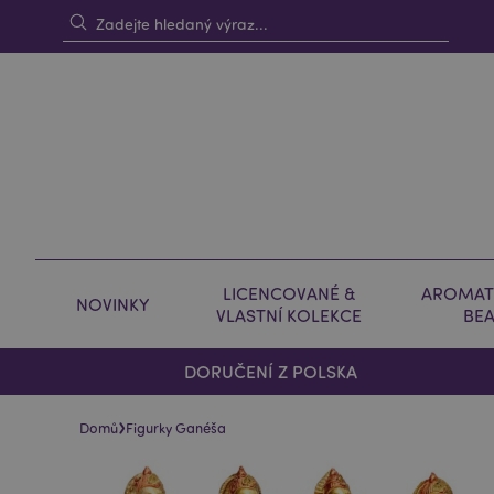
LICENCOVANÉ &
AROMAT
NOVINKY
VLASTNÍ KOLEKCE
BE
DORUČENÍ Z POLSKA
›
Domů
Figurky Ganéša
Skip
Skip
to
to