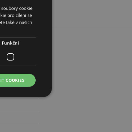
í soubory cookie
ie pro cílení se
te také v našich
Funkční
- 7cm hloubka 4cm
780325
IT COOKIES
0
práva účtu. Bez