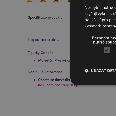
Nezbytně nutné s
zvyšují výkon str
Specifikace produktu
používají pro per
Zásadách ochran
Bezpodmíne
Popis produktu
nutné soub
Figurky Ganéša
Materiál:
Pryskyřice
UKÁZAT DETA
Doplňující informace:
Chcete se dozvědět více o nákupu u Puckator?
P
nákupem pro zákazníky.
Nezbytně nutné soubo
nezbytně nutných so