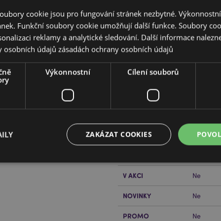
oubory cookie jsou pro fungování stránek nezbytné. Výkonnostn
ánek. Funkční soubory cookie umožňují další funkce. Soubory cook
sonalizaci reklamy a analytické sledování. Další informace nalezne
y osobních údajů
zásadách ochrany osobních údajů
čně
Výkonnostní
Cílení souborů
Vlastnosti produktu
ory
Více
Rozměry
Výška 5 
informací
Čárový Kód EAN
5055071
ILY
ZAKÁZAT COOKIES
POVOL
Množství v kartonu
192
řečtěte si našeho
průvodce
Hmotnost (kg)
0.05300
V AKCI
Ne
Bezpodmínečně nutné soubory
Výkonnostní
Cílení souborů
Funkční
NOVINKY
Ne
ry cookie umožňují základní funkce webových stránek, jako je přihlášení uživatele a s
uborů cookie nelze webovou stránku správně používat.
PROMO
Ne