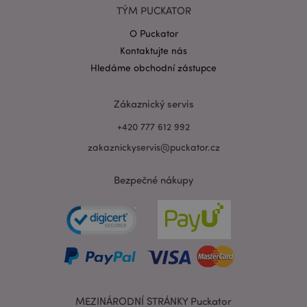
TÝM PUCKATOR
O Puckator
Kontaktujte nás
Zásadách ochrany osobních údajů společnosti
Google
Hledáme obchodní zástupce
form_key
1 de
Adobe Inc.
ho
.www.puckator.cz
Zákaznický servis
+420 777 612 992
zakaznickyservis@puckator.cz
Bezpečné nákupy
mage-messages
1 de
Adobe Inc.
ho
www.puckator.cz
MEZINÁRODNÍ STRÁNKY Puckator