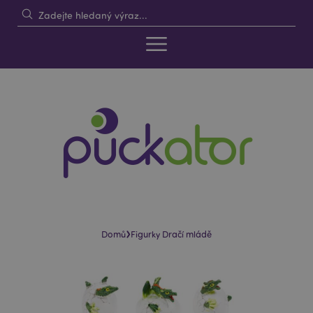
›
Domů
Figurky Dračí mládě
Skip
Skip
to
to
the
the
end
beginning