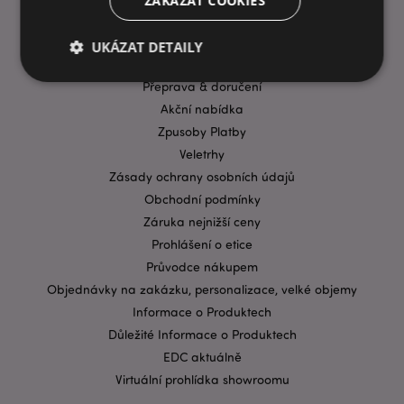
ZAKÁZAT COOKIES
INFORMACE
UKÁZAT DETAILY
Časté dotazy
Přeprava & doručení
Akční nabídka
Bezpodmínečně nutné soubory
Výkonnostní
Zpusoby Platby
Cílení souborů
Funkční
Veletrhy
Zásady ochrany osobních údajů
Nezbytně nutné soubory cookie umožňují základní
funkce webových stránek, jako je přihlášení
Obchodní podmínky
uživatele a správa účtu. Bez nezbytně nutných
souborů cookie nelze webovou stránku správně
Záruka nejnižší ceny
používat.
Prohlášení o etice
Provider
/
Průvodce nákupem
Název
Vypr
Doména
Objednávky na zakázku, personalizace, velké objemy
CookieScriptConsent
1 mě
CookieScript
Informace o Produktech
.puckator.cz
Důležité Informace o Produktech
EDC aktuálně
Virtuální prohlídka showroomu