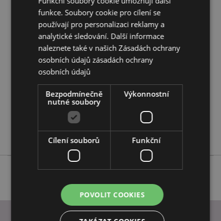
Funkční soubory cookie umožňují další
Přečtěte si našeho
průvodce nákupem pro zákazníky.
funkce. Soubory cookie pro cílení se
používají pro personalizaci reklamy a
analytické sledování. Další informace
Vlastnosti produktu
naleznete také v našich Zásadách ochrany
Více
Výška 3.5 - 5cm Šířka 3 - 4.5cm
osobních údajů
zásadách ochrany
informací
5055071644634
osobních údajů
288
0.042000
Bezpodmínečně
Výkonnostní
nutné soubory
Ne
Ne
Ne
Cílení souborů
Funkční
POVOLIT COOKIES