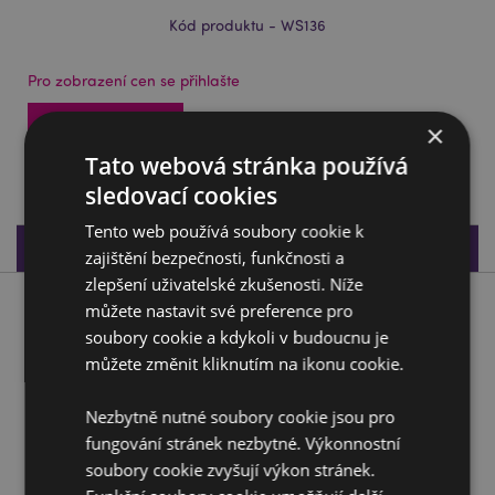
Kód produktu - WS136
Pro zobrazení cen se přihlašte
Přístup k cenám
×
Tato webová stránka používá
1980 na skladě
sledovací cookies
Tento web používá soubory cookie k
Specifikace produktu
zajištění bezpečnosti, funkčnosti a
zlepšení uživatelské zkušenosti. Níže
můžete nastavit své preference pro
Popis produktu
soubory cookie a kdykoli v budoucnu je
můžete změnit kliknutím na ikonu cookie.
Figurky Dračí mládě
Materiál:
Pryskyřice
Nezbytně nutné soubory cookie jsou pro
fungování stránek nezbytné. Výkonnostní
Doplňující informace:
soubory cookie zvyšují výkon stránek.
Chcete se dozvědět více o nákupu u Puckator?