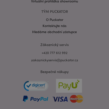
Virtuální prohlídka showroomu
TÝM PUCKATOR
mage-messages
1 de
Adobe Inc.
ho
www.puckator.cz
O Puckator
Kontaktujte nás
Hledáme obchodní zástupce
Zákaznický servis
+420 777 612 992
zakaznickyservis@puckator.cz
Bezpečné nákupy
recently_viewed_product_previous
1 d
Adobe Inc.
www.puckator.cz
recently_compared_product_previous
1 d
Adobe Inc.