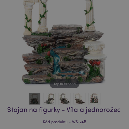
of
of
the
the
images
images
gallery
gallery
Tap to expand
Stojan na figurky - Víla a jednorožec
Kód produktu - WS124B