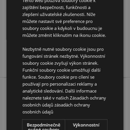
Tento web používá soubory cookie k
zajištění bezpečnosti, funkčnosti a
Vlastnosti produktu
zlepšení uživatelské zkušenosti. Níže
Více
Výška 26cm Šířka 22cm Hloubka 19cm
můžete nastavit své preference pro
informací
5055071513497
soubory cookie a kdykoli v budoucnu je
4
můžete změnit kliknutím na ikonu cookie.
1.935000
Ne
Nezbytně nutné soubory cookie jsou pro
fungování stránek nezbytné. Výkonnostní
Ne
soubory cookie zvyšují výkon stránek.
Ne
Funkční soubory cookie umožňují další
funkce. Soubory cookie pro cílení se
používají pro personalizaci reklamy a
analytické sledování. Další informace
Více z této řady
naleznete také v našich Zásadách ochrany
osobních údajů
zásadách ochrany
osobních údajů
Bezpodmínečně
Výkonnostní
nutné soubory