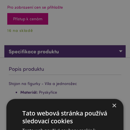
Pro zobrazení cen se přihlašte
Přístup k cenám
16 na skladě
Specifikace produktu
Popis produktu
Stojan na figurky - Víla a jednorožec
Materiál:
Pryskyřice
×
Doplňující informace:
Tato webová stránka používá
Chcete se dozvědět více o nákupu u Puckator?
sledovací cookies
Přečtěte si našeho
průvodce nákupem pro zákazníky.