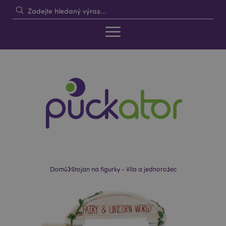
›
Domů
Stojan na figurky - Víla a jednorožec
Skip
Skip
to
to
the
the
end
beginning