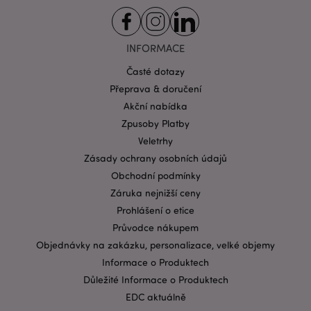
funkce webových stránek, jako je přihlášení
uživatele a správa účtu. Bez nezbytně nutných
souborů cookie nelze webovou stránku správně
používat.
INFORMACE
Provider
/
Název
Vypr
Doména
Časté dotazy
Přeprava & doručení
CookieScriptConsent
1 mě
CookieScript
.puckator.cz
Akční nabídka
Zpusoby Platby
Veletrhy
Zásady ochrany osobních údajů
Obchodní podmínky
Záruka nejnižší ceny
Prohlášení o etice
Zásadách ochrany osobních údajů společnosti
Průvodce nákupem
Google
Objednávky na zakázku, personalizace, velké objemy
form_key
1 de
Adobe Inc.
ho
.www.puckator.cz
Informace o Produktech
Důležité Informace o Produktech
EDC aktuálně