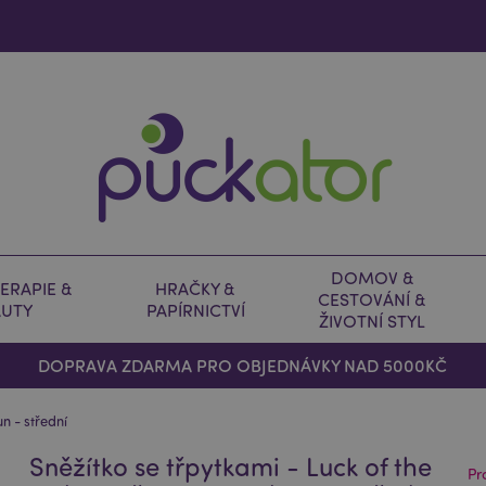
DOMOV &
ERAPIE &
HRAČKY &
CESTOVÁNÍ &
AUTY
PAPÍRNICTVÍ
ŽIVOTNÍ STYL
DOPRAVA ZDARMA PRO OBJEDNÁVKY NAD 5000KČ
un - střední
Sněžítko se třpytkami - Luck of the
Pr