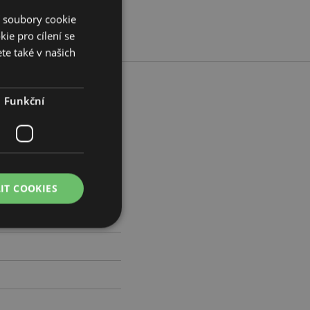
í soubory cookie
ie pro cílení se
te také v našich
Funkční
m Šířka 7cm Hloubka 5cm
504990
IT COOKIES
práva účtu. Bez