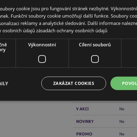
oubory cookie jsou pro fungování stránek nezbytné. Výkonnostn
ánek. Funkční soubory cookie umožňují další funkce. Soubory cook
sonalizaci reklamy a analytické sledování. Další informace nalezne
y osobních údajů
zásadách ochrany osobních údajů
čně
Výkonnostní
Cílení souborů
Vlastnosti produktu
ory
Více
Rozměry
Výška 5c
informací
rechaun - střední
Čárový Kód EAN
5055071
ILY
ZAKÁZAT COOKIES
POVOL
Množství v kartonu
60
řečtěte si našeho
průvodce
Hmotnost (kg)
0.116000
V AKCI
Ne
Bezpodmínečně nutné soubory
Výkonnostní
Cílení souborů
Funkční
NOVINKY
Ne
ry cookie umožňují základní funkce webových stránek, jako je přihlášení uživatele a s
uborů cookie nelze webovou stránku správně používat.
PROMO
Ne