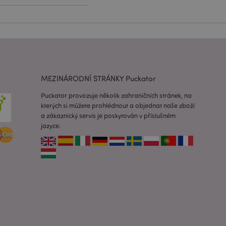
lužba Cookie-
edvoleb souhlasu se
e nutné, aby banner
oval správně.
usnadnění ukládání
žeči, aby se stránky
MEZINÁRODNÍ STRÁNKY Puckator
 oznámení, která se
Puckator provozuje několik zahraničních stránek, na
zpráva o souhlasu se
é zprávy. Zpráva se
kterých si můžete prohlédnout a objednat naše zboží
obrazí nakupujícímu.
a zákaznický servis je poskytován v příslušném
 prohlížených
jazyce.
i.
ovnávaných
i.
 založenými na
 identifikátor
ných relací
 náhodně
ití může být
dobrým příkladem je
uživatele mezi