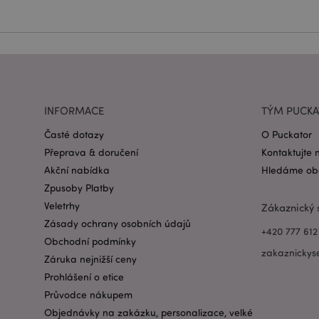
Název
CookieScriptConse
form_key
INFORMACE
TÝM PUCK
mage-messages
Časté dotazy
O Puckator
Přeprava & doručení
Kontaktujte 
Akční nabídka
Hledáme obc
recently_viewed_pr
Zpusoby Platby
Veletrhy
Zákaznický 
recently_compared
Zásady ochrany osobních údajů
+420 777 612
PHPSESSID
Obchodní podmínky
zakaznickys
Záruka nejnižší ceny
Prohlášení o etice
Průvodce nákupem
Objednávky na zakázku, personalizace, velké