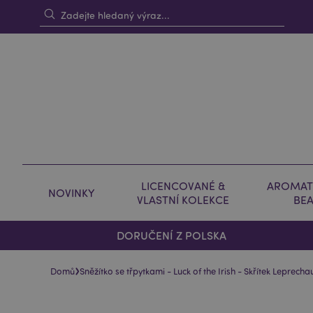
LICENCOVANÉ &
AROMAT
NOVINKY
VLASTNÍ KOLEKCE
BE
DORUČENÍ Z POLSKA
›
Domů
Sněžítko se třpytkami - Luck of the Irish - Skřítek Leprecha
Skip
Skip
to
to