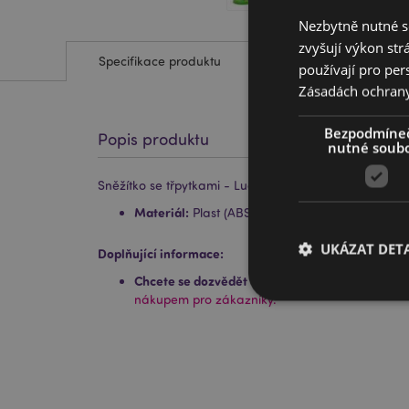
Nezbytně nutné s
zvyšují výkon str
Specifikace produktu
používají pro per
Zásadách ochran
Bezpodmíne
Popis produktu
nutné soub
Sněžítko se třpytkami - Luck of the Irish - Skřítek Lep
Materiál:
Plast (ABS/PS/PET) a třpytky
UKÁZAT DETA
Doplňující informace:
Chcete se dozvědět více o nákupu u Puckator?
P
nákupem pro zákazníky.
Nezbytně nutné soubo
nezbytně nutných so