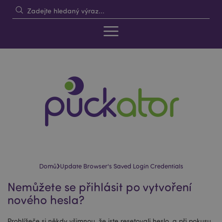
›
Domů
Update Browser's Saved Login Credentials
Nemůžete se přihlásit po vytvoření
nového hesla?
Prohlížeče si někdy všimnou, že jste resetovali heslo, a při pokusu