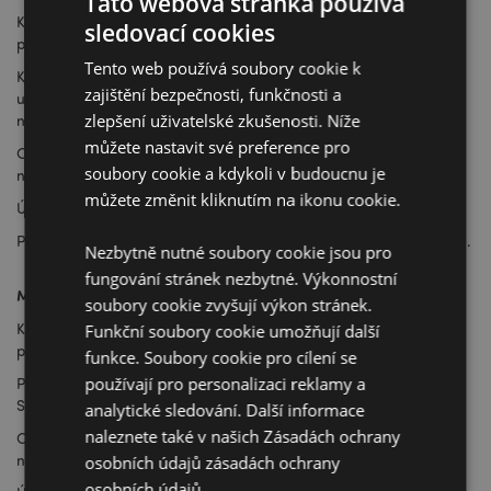
Tato webová stránka používá
Klikněte na ikonu 3 puntíků v pravém horním rohu okna
sledovací cookies
prohlížeče
Tento web používá soubory cookie k
Klikněte na: Nastavení > Sjeďte dolů na „Pokročilé“ (malý text
zajištění bezpečnosti, funkčnosti a
uprostřed dole) > vyhledejte Automatické vyplňování a klikněte
zlepšení uživatelské zkušenosti. Níže
na Hesla
můžete nastavit své preference pro
Odstraňte uložené přihlašovací jméno pro puckator.cz kliknutím
soubory cookie a kdykoli v budoucnu je
na 3 tečky a Odebrat.
můžete změnit kliknutím na ikonu cookie.
Úplně zavřete okna prohlížeče a znovu ho spusťte.
Přihlaste se pomocí nového hesla a po zobrazení výzvy jej uložte.
Nezbytně nutné soubory cookie jsou pro
fungování stránek nezbytné. Výkonnostní
Microsoft Edge
soubory cookie zvyšují výkon stránek.
Klikněte na ikonu 3 puntíků v pravém horním rohu okna
Funkční soubory cookie umožňují další
prohlížeče
funkce. Soubory cookie pro cílení se
používají pro personalizaci reklamy a
Přejděte na: Nastavení > Pokročilá nastavení > vyhledejte
Spravovat hesla
analytické sledování. Další informace
naleznete také v našich Zásadách ochrany
Odstraňte uložené přihlašovací jméno pro puckator.cz kliknutím
na 3 tečky a Odebrat.
osobních údajů
zásadách ochrany
osobních údajů