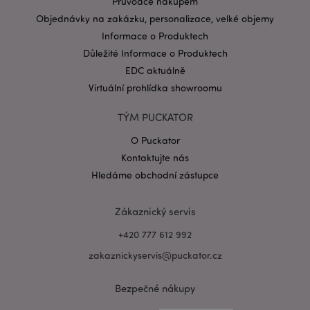
Průvodce nákupem
Cílení souborů
Funkční
Objednávky na zakázku, personalizace, velké objemy
Nezbytně nutné soubory cookie umožňují základní
Informace o Produktech
funkce webových stránek, jako je přihlášení
Důležité Informace o Produktech
uživatele a správa účtu. Bez nezbytně nutných
souborů cookie nelze webovou stránku správně
EDC aktuálně
používat.
Virtuální prohlídka showroomu
Provider
/
Název
Vypr
Doména
TÝM PUCKATOR
CookieScriptConsent
1 mě
CookieScript
O Puckator
.puckator.cz
Kontaktujte nás
Hledáme obchodní zástupce
Zákaznický servis
+420 777 612 992
zakaznickyservis@puckator.cz
Zásadách ochrany osobních údajů společnosti
Google
form_key
1 de
Adobe Inc.
Bezpečné nákupy
ho
.www.puckator.cz