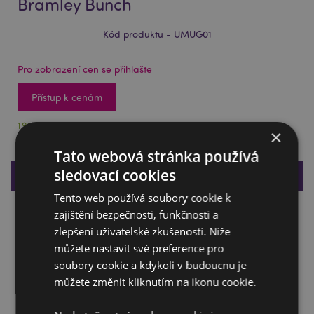
Bramley Bunch
Kód produktu - UMUG01
Pro zobrazení cen se přihlašte
Přístup k cenám
1929 na skladě
×
Tato webová stránka používá
sledovací cookies
Specifikace produktu
Tento web používá soubory cookie k
zajištění bezpečnosti, funkčnosti a
Popis produktu
zlepšení uživatelské zkušenosti. Níže
můžete nastavit své preference pro
Hrnek vzhůru nohama - Kravička Bramley Bunch
soubory cookie a kdykoli v budoucnu je
Materiál:
Kameninová keramika
můžete změnit kliknutím na ikonu cookie.
Bezpečné pro použití s potravinami:
Ano