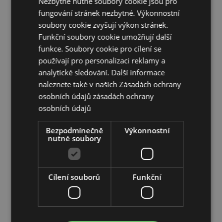
Nezbytně nutné soubory cookie jsou pro
Vhodné do myčky:
Ne
fungování stránek nezbytné. Výkonnostní
Vhodné do mikrovlnky:
Ne
soubory cookie zvyšují výkon stránek.
Objem:
500ml
Funkční soubory cookie umožňují další
funkce. Soubory cookie pro cílení se
Doplňující informace:
používají pro personalizaci reklamy a
Chcete se dozvědět více o nákupu u Puckator?
analytické sledování. Další informace
Přečtěte si našeho
průvodce nákupem pro zákazníky.
naleznete také v našich Zásadách ochrany
osobních údajů
zásadách ochrany
osobních údajů
Vlastnosti produktu
Více
Výška 11.5cm Šířka 14cm Hloubka 10cm
Bezpodmínečně
Výkonnostní
informací
nutné soubory
5055071762994
24
0.420000
Cílení souborů
Funkční
Ne
Ne
Ne