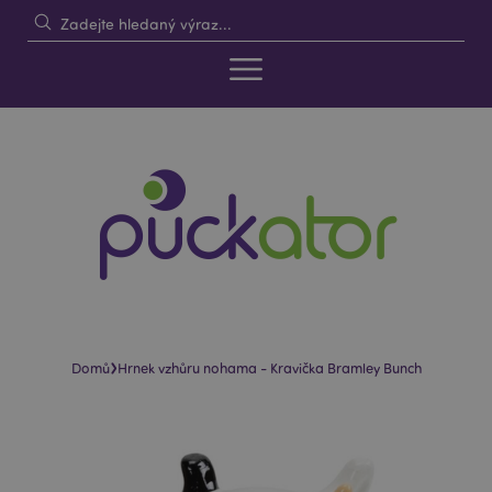
›
Domů
Hrnek vzhůru nohama - Kravička Bramley Bunch
Skip
Skip
to
to
the
the
end
beginning