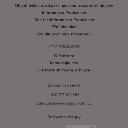
Objednávky na zakázku, personalizace, velké objemy
Informace o Produktech
Důležité Informace o Produktech
EDC aktuálně
Virtuální prohlídka showroomu
Zásadách ochrany osobních údajů společnosti
TÝM PUCKATOR
Google
form_key
1 de
Adobe Inc.
O Puckator
ho
.www.puckator.cz
Kontaktujte nás
Hledáme obchodní zástupce
Zákaznický servis
+420 777 612 992
mage-messages
1 de
Adobe Inc.
ho
www.puckator.cz
zakaznickyservis@puckator.cz
Bezpečné nákupy