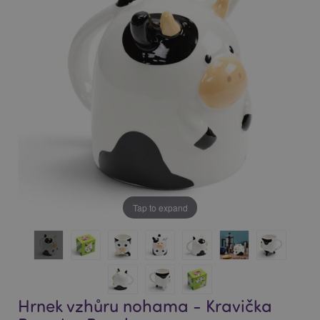
of
of
the
the
images
images
gallery
gallery
Tap to expand
Hrnek vzhůru nohama - Kravička