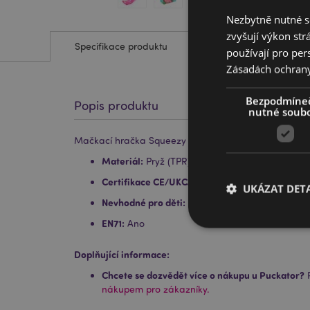
Nezbytně nutné s
zvyšují výkon str
Specifikace produktu
používají pro per
Zásadách ochran
Bezpodmíne
Popis produktu
nutné soub
Mačkací hračka Squeezy - antistres - glitter - Axolotl
Materiál:
Pryž (TPR) a sladový cukr
Certifikace CE/UKCA:
Ano
UKÁZAT DETA
Nevhodné pro děti:
0 - 3let
EN71:
Ano
Doplňující informace:
Chcete se dozvědět více o nákupu u Puckator?
P
Nezbytně nutné soubo
nákupem pro zákazníky.
nezbytně nutných so