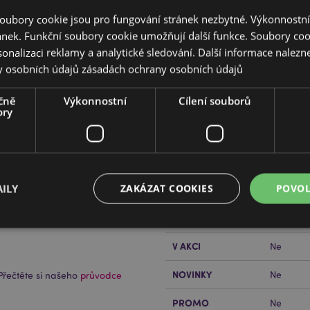
oubory cookie jsou pro fungování stránek nezbytné. Výkonnostn
ánek. Funkční soubory cookie umožňují další funkce. Soubory cook
sonalizaci reklamy a analytické sledování. Další informace nalezne
y osobních údajů
zásadách ochrany osobních údajů
čně
Výkonnostní
Cílení souborů
Vlastnosti produktu
ory
Více
Rozměry
Výška 9c
informací
Čárový Kód EAN
5055071
ILY
ZAKÁZAT COOKIES
POVOL
Množství v kartonu
48
Hmotnost (kg)
0.167000
V AKCI
Ne
Bezpodmínečně nutné soubory
Výkonnostní
Cílení souborů
Funkční
NOVINKY
Ne
řečtěte si našeho
průvodce
ry cookie umožňují základní funkce webových stránek, jako je přihlášení uživatele a s
uborů cookie nelze webovou stránku správně používat.
PROMO
Ne