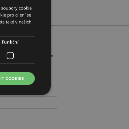
í soubory cookie
ie pro cílení se
te také v našich
Funkční
m Šířka 8.5cm Hloubka 3.5cm
796050
IT COOKIES
práva účtu. Bez