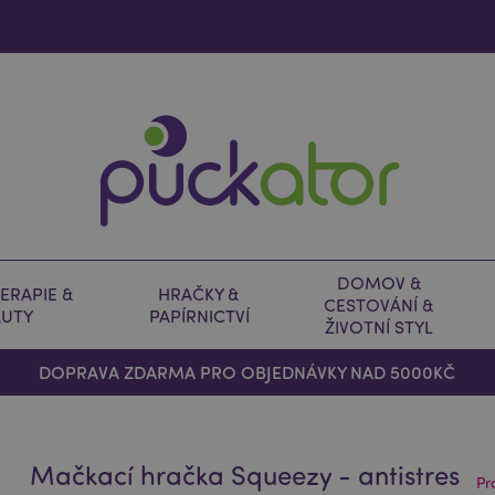
DOMOV &
ERAPIE &
HRAČKY &
CESTOVÁNÍ &
AUTY
PAPÍRNICTVÍ
ŽIVOTNÍ STYL
DOPRAVA ZDARMA PRO OBJEDNÁVKY NAD 5000KČ
Mačkací hračka Squeezy - antistres
Pr