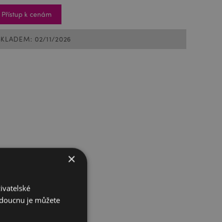
Přístup k cenám
SKLADEM: 02/11/2026
×
ivatelské
budoucnu je můžete