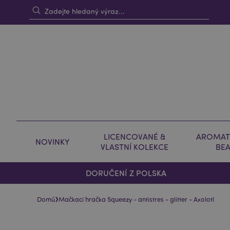
LICENCOVANÉ &
AROMAT
NOVINKY
VLASTNÍ KOLEKCE
BE
DORUČENÍ Z POLSKA
›
Domů
Mačkací hračka Squeezy - antistres - glitter - Axolotl
Skip
Skip
to
to