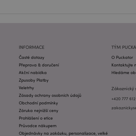
Název
CookieScriptConse
form_key
INFORMACE
TÝM PUCK
mage-messages
Časté dotazy
O Puckator
Přeprava & doručení
Kontaktujte 
Akční nabídka
Hledáme obc
recently_viewed_pr
Zpusoby Platby
Veletrhy
Zákaznický 
recently_compared
Zásady ochrany osobních údajů
+420 777 612
PHPSESSID
Obchodní podmínky
zakaznickys
Záruka nejnižší ceny
Prohlášení o etice
Průvodce nákupem
Objednávky na zakázku, personalizace, velké