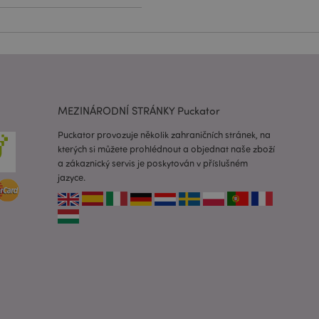
lužba Cookie-
edvoleb souhlasu se
e nutné, aby banner
oval správně.
usnadnění ukládání
žeči, aby se stránky
MEZINÁRODNÍ STRÁNKY Puckator
 oznámení, která se
Puckator provozuje několik zahraničních stránek, na
zpráva o souhlasu se
é zprávy. Zpráva se
kterých si můžete prohlédnout a objednat naše zboží
obrazí nakupujícímu.
a zákaznický servis je poskytován v příslušném
 prohlížených
jazyce.
i.
ovnávaných
i.
 založenými na
 identifikátor
ných relací
 náhodně
ití může být
dobrým příkladem je
uživatele mezi