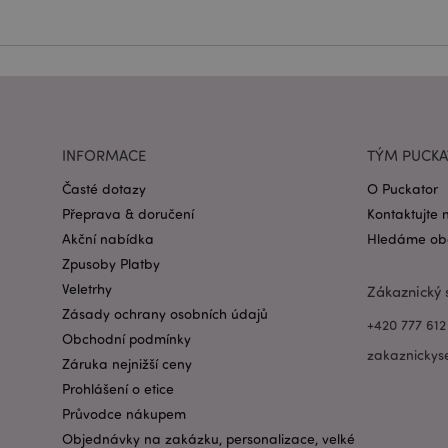
Název
CookieScriptConse
form_key
INFORMACE
TÝM PUCK
mage-messages
Časté dotazy
O Puckator
Přeprava & doručení
Kontaktujte 
Akční nabídka
Hledáme obc
recently_viewed_pr
Zpusoby Platby
Veletrhy
Zákaznický 
recently_compared
Zásady ochrany osobních údajů
+420 777 612
PHPSESSID
Obchodní podmínky
zakaznickys
Záruka nejnižší ceny
Prohlášení o etice
Průvodce nákupem
Objednávky na zakázku, personalizace, velké