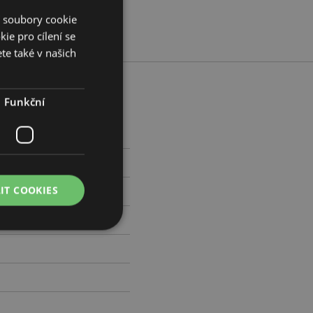
í soubory cookie
ie pro cílení se
te také v našich
Funkční
cm Šířka 15cm Hloubka 4cm
776519
IT COOKIES
0
práva účtu. Bez