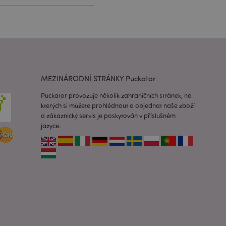
lužba Cookie-
edvoleb souhlasu se
e nutné, aby banner
oval správně.
usnadnění ukládání
žeči, aby se stránky
MEZINÁRODNÍ STRÁNKY Puckator
 oznámení, která se
Puckator provozuje několik zahraničních stránek, na
zpráva o souhlasu se
é zprávy. Zpráva se
kterých si můžete prohlédnout a objednat naše zboží
obrazí nakupujícímu.
a zákaznický servis je poskytován v příslušném
 prohlížených
jazyce.
i.
ovnávaných
i.
 založenými na
 identifikátor
ných relací
 náhodně
ití může být
dobrým příkladem je
uživatele mezi