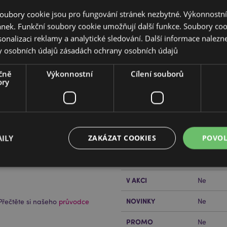
oubory cookie jsou pro fungování stránek nezbytné. Výkonnostn
ánek. Funkční soubory cookie umožňují další funkce. Soubory cook
sonalizaci reklamy a analytické sledování. Další informace nalezne
y osobních údajů
zásadách ochrany osobních údajů
čně
Výkonnostní
Cílení souborů
Vlastnosti produktu
ory
Více
Rozměry
Výška 10
informací
Čárový Kód EAN
5055071
ILY
ZAKÁZAT COOKIES
POVOL
Množství v kartonu
144
Hmotnost (kg)
0.08700
V AKCI
Ne
Bezpodmínečně nutné soubory
Výkonnostní
Cílení souborů
Funkční
NOVINKY
Ne
řečtěte si našeho
průvodce
ry cookie umožňují základní funkce webových stránek, jako je přihlášení uživatele a s
uborů cookie nelze webovou stránku správně používat.
PROMO
Ne