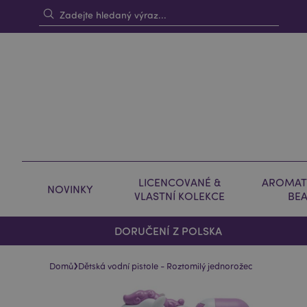
LICENCOVANÉ &
AROMAT
NOVINKY
VLASTNÍ KOLEKCE
BE
DORUČENÍ Z POLSKA
›
Domů
Dětská vodní pistole - Roztomilý jednorožec
Skip
Skip
to
to