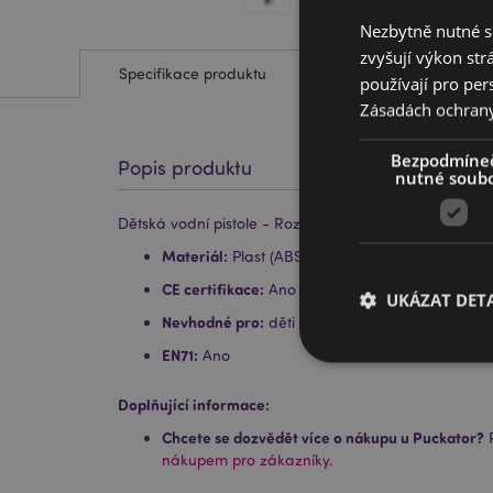
Nezbytně nutné s
zvyšují výkon str
Specifikace produktu
používají pro per
Zásadách ochran
Bezpodmíne
Popis produktu
nutné soub
Dětská vodní pistole - Roztomilý jednorožec
Materiál:
Plast (ABS/PS)
CE certifikace:
Ano
UKÁZAT DETA
Nevhodné pro:
děti do 3 let
EN71:
Ano
Doplňující informace:
Chcete se dozvědět více o nákupu u Puckator?
P
Nezbytně nutné soubo
nákupem pro zákazníky.
nezbytně nutných so