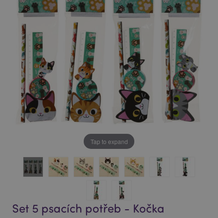
of
of
the
the
images
images
gallery
gallery
Tap to expand
Set 5 psacích potřeb - Kočka