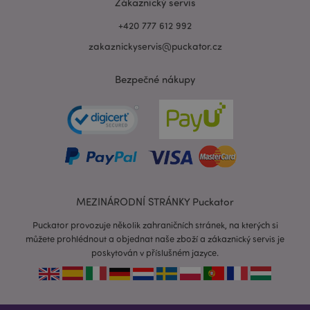
Zákaznický servis
+420 777 612 992
zakaznickyservis@puckator.cz
Bezpečné nákupy
recently_viewed_product_previous
1 d
Adobe Inc.
www.puckator.cz
MEZINÁRODNÍ STRÁNKY Puckator
Puckator provozuje několik zahraničních stránek, na kterých si
můžete prohlédnout a objednat naše zboží a zákaznický servis je
recently_compared_product_previous
1 d
Adobe Inc.
www.puckator.cz
poskytován v příslušném jazyce.