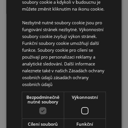
soubory cookie a kdykoli v budoucnu je
EN71:
Ano
můžete změnit kliknutím na ikonu cookie.
Sada obsahuje:
1 pravítko, 1 gumu, 1 tužku, 1
ořezávátko and 1 poznámkový blok.
Nezbytně nutné soubory cookie jsou pro
Informace o licenci:
Tento produkt je plně licencován
fungování stránek nezbytné. Výkonnostní
a může být prodáván po celém světě.
soubory cookie zvyšují výkon stránek.
Funkční soubory cookie umožňují další
Doplňující informace:
funkce. Soubory cookie pro cílení se
Chcete se dozvědět více o nákupu u Puckator?
používají pro personalizaci reklamy a
Přečtěte si našeho
průvodce nákupem pro zákazníky.
analytické sledování. Další informace
naleznete také v našich Zásadách ochrany
Vlastnosti produktu
osobních údajů
zásadách ochrany
osobních údajů
Více
Pravítko 15cm Tužka 17,5cm Guma 3x2,5x0,5cm
informací
Ořezávátko 1x3,5x3,5cm Zápisník 5x5cm
Bezpodmínečně
Výkonnostní
5055071766701
nutné soubory
288
0.044000
Ne
Cílení souborů
Funkční