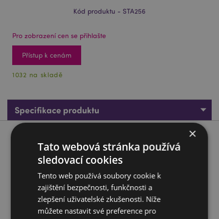
Kód produktu - STA256
Pro zobrazení cen se přihlašte
Přístup k cenám
1032 na skladě
Specifikace produktu
×
Popis produktu
Tato webová stránka používá
sledovací cookies
Set 5 psacích potřeb - Kočka
Tento web používá soubory cookie k
Materiál:
Dřevo, plast, guma a karton
zajištění bezpečnosti, funkčnosti a
Označení CE:
Ano
zlepšení uživatelské zkušenosti. Níže
Nevhodné pro:
Děti 0 - 3 roky
můžete nastavit své preference pro