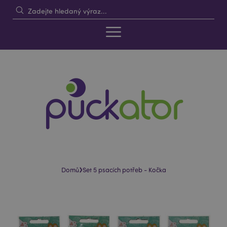
›
Domů
Set 5 psacích potřeb - Kočka
Skip
Skip
to
to
the
the
end
beginning