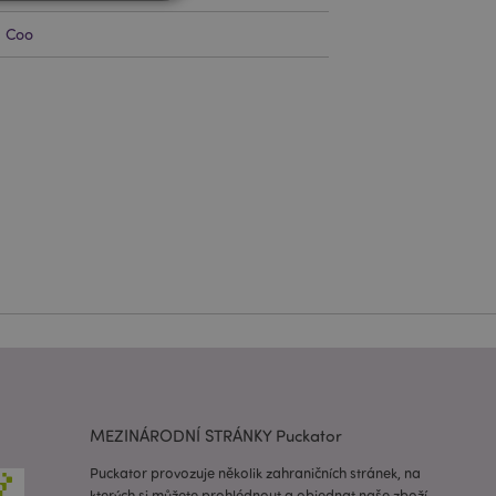
d Coo
práva účtu. Bez
lužba Cookie-
edvoleb souhlasu se
e nutné, aby banner
oval správně.
usnadnění ukládání
žeči, aby se stránky
 oznámení, která se
zpráva o souhlasu se
é zprávy. Zpráva se
obrazí nakupujícímu.
 prohlížených
i.
MEZINÁRODNÍ STRÁNKY Puckator
ovnávaných
i.
Puckator provozuje několik zahraničních stránek, na
kterých si můžete prohlédnout a objednat naše zboží