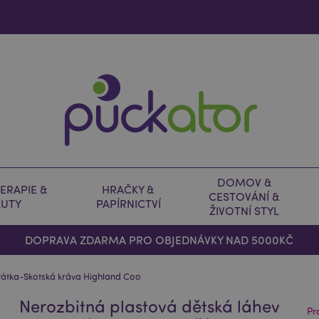
DOMOV &
ERAPIE &
HRAČKY &
CESTOVÁNÍ &
AUTY
PAPÍRNICTVÍ
ŽIVOTNÍ STYL
DOPRAVA ZDARMA PRO OBJEDNÁVKY NAD 5000KČ
ířátka-Skotská kráva Highland Coo
Nerozbitná plastová dětská láhev
Pr