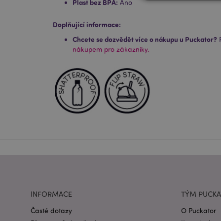
Plast bez BPA:
Ano
Doplňující informace:
Nezbytně nutné soubo
Chcete se dozvědět více o nákupu u Puckator?
P
nezbytně nutných so
nákupem pro zákazníky.
Název
CookieScriptConse
form_key
mage-messages
recently_viewed_pr
INFORMACE
TÝM PUCK
recently_compared
Časté dotazy
O Puckator