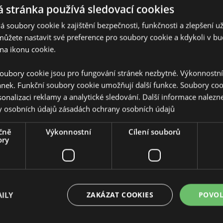
 stránka používá sledovací cookies
 soubory cookie k zajištění bezpečnosti, funkčnosti a zlepšení už
můžete nastavit své preference pro soubory cookie a kdykoli v 
na ikonu cookie.
oubory cookie jsou pro fungování stránek nezbytné. Výkonnostn
Vlastnosti produktu
ánek. Funkční soubory cookie umožňují další funkce. Soubory cook
Více
Rozměry
Výška 19
sonalizaci reklamy a analytické sledování. Další informace nalezne
informací
 Zvířátka-Skotská kráva
y osobních údajů
zásadách ochrany osobních údajů
Čárový Kód EAN
5055071
, polyetylen (brčko), silikon
čně
Výkonnostní
Cílení souborů
Množství v kartonu
72
ory
Hmotnost (kg)
0.121000
V AKCI
Ano
ILY
ZAKÁZAT COOKIES
POVOL
NOVINKY
Ne
PROMO
Ne