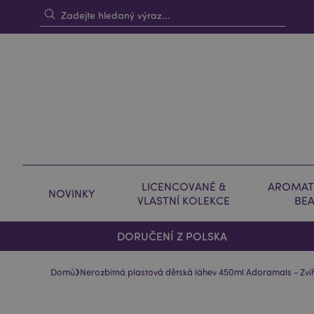
LICENCOVANÉ &
AROMAT
NOVINKY
VLASTNÍ KOLEKCE
BE
DORUČENÍ Z POLSKA
›
Domů
Nerozbitná plastová dětská láhev 450ml Adoramals - Zv
Skip
Skip
to
to