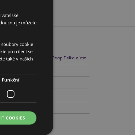
ivatelské
budoucnu je můžete
í soubory cookie
ie pro cílení se
cm Šířka 7cm Hloubka 7cm Strap Délka 80cm
te také v našich
795527
Funkční
IT COOKIES