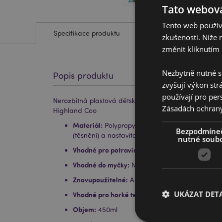
Tato webová
Tento web používá
Specifikace produktu
zkušenosti. Níže 
změnit kliknutím 
Nezbytně nutné s
Popis produktu
zvyšují výkon str
používají pro per
Nerozbitná plastová dětská láhev 450ml Adoramals -
Zásadách ochran
Highland Coo
Materiál:
Polypropylen (víčko), SK Ecozen (táhev)
Bezpodmíne
(těsnění) a nastavitelný polyesterový popruh
nutné soub
Vhodné pro potraviny:
Ano
Vhodné do myčky:
Ne
Znovupoužitelné:
Ano
UKÁZAT DETA
Vhodné pro horké tekutiny:
Ne
Objem:
450ml