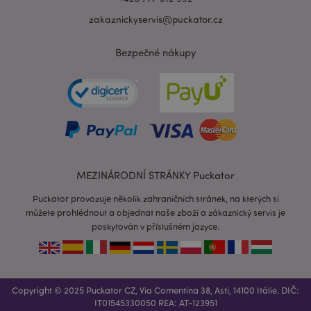
zakaznickyservis@puckator.cz
Bezpečné nákupy
recently_viewed_product_previous
1 d
Adobe Inc.
www.puckator.cz
MEZINÁRODNÍ STRÁNKY Puckator
Puckator provozuje několik zahraničních stránek, na kterých si
můžete prohlédnout a objednat naše zboží a zákaznický servis je
poskytován v příslušném jazyce.
recently_compared_product_previous
1 d
Adobe Inc.
www.puckator.cz
Copyright © 2025 Puckator CZ, Via Comentina 38, Asti, 14100 Itálie. DIČ:
PHPSESSID
1 de
PHP.net
IT01545330050 REA: AT-123951
ho
.www.puckator.cz