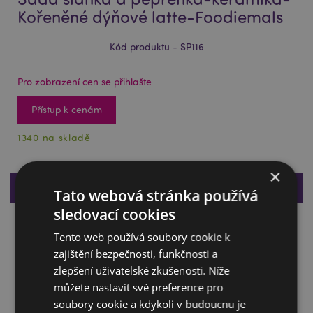
Kořeněné dýňové latte-Foodiemals
Kód produktu - SP116
Pro zobrazení cen se přihlašte
Přístup k cenám
1340 na skladě
×
Specifikace produktu
Tato webová stránka používá
sledovací cookies
Popis produktu
Tento web používá soubory cookie k
zajištění bezpečnosti, funkčnosti a
Sada slánka a pepřenka-keramika-Kořeněné dýňové latte-
zlepšení uživatelské zkušenosti. Níže
Foodiemals
můžete nastavit své preference pro
Materiál:
Dolomitová keramika
soubory cookie a kdykoli v budoucnu je