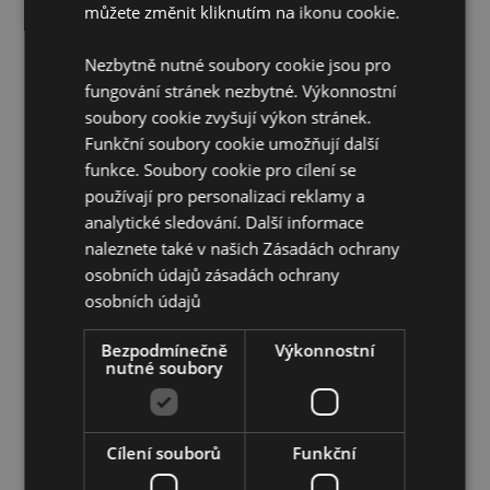
můžete změnit kliknutím na ikonu cookie.
Vhodné pro potraviny:
Ano
Vhodné do myčky:
Ne
Nezbytně nutné soubory cookie jsou pro
Vhodné do mikrovlnky:
Ne
fungování stránek nezbytné. Výkonnostní
Sada obsahuje:
1 slánku a 1 pepřenku
soubory cookie zvyšují výkon stránek.
Funkční soubory cookie umožňují další
Použití:
Nádoby lze naplnit otevřením gumového
uzávěru na dně.
funkce. Soubory cookie pro cílení se
používají pro personalizaci reklamy a
Doplňující informace:
analytické sledování. Další informace
Chcete se dozvědět více o nákupu u Puckator?
naleznete také v našich Zásadách ochrany
Přečtěte si našeho
průvodce nákupem pro zákazníky.
osobních údajů
zásadách ochrany
osobních údajů
Vlastnosti produktu
Bezpodmínečně
Výkonnostní
nutné soubory
Více
Výška 8cm Šířka 4.5cm Hloubka 4.5cm
informací
5055071506352
48
Cílení souborů
Funkční
0.147000