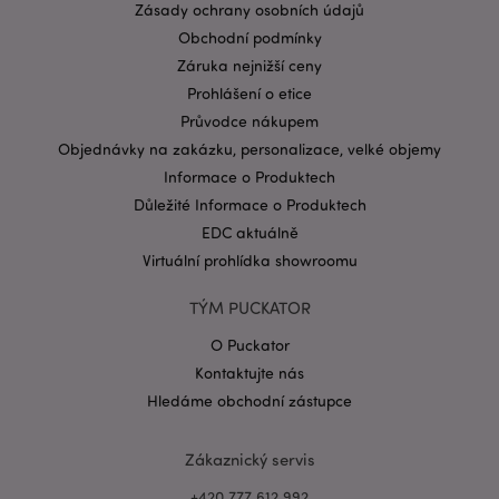
Zásady ochrany osobních údajů
CookieScriptConsent
1 mě
CookieScript
Obchodní podmínky
.puckator.cz
Záruka nejnižší ceny
Prohlášení o etice
Průvodce nákupem
Objednávky na zakázku, personalizace, velké objemy
Informace o Produktech
Důležité Informace o Produktech
Zásadách ochrany osobních údajů společnosti
EDC aktuálně
Google
Virtuální prohlídka showroomu
form_key
1 de
Adobe Inc.
ho
.www.puckator.cz
TÝM PUCKATOR
O Puckator
Kontaktujte nás
Hledáme obchodní zástupce
mage-messages
1 de
Adobe Inc.
Zákaznický servis
ho
www.puckator.cz
+420 777 612 992