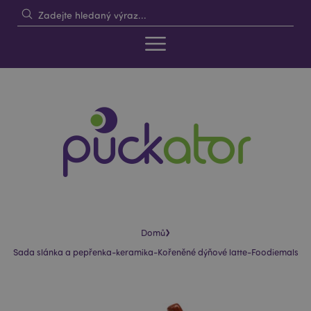
›
Domů
Sada slánka a pepřenka-keramika-Kořeněné dýňové latte-Foodiemals
Skip
Skip
to
to
the
the