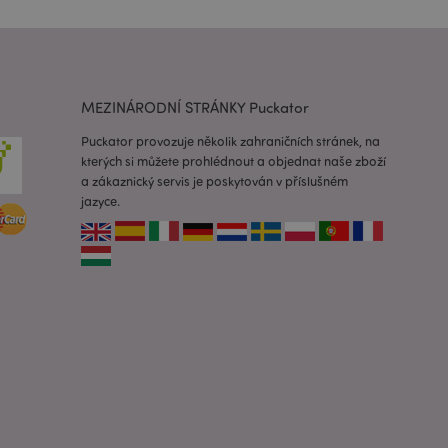
lužba Cookie-
edvoleb souhlasu se
e nutné, aby banner
oval správně.
usnadnění ukládání
MEZINÁRODNÍ STRÁNKY Puckator
žeči, aby se stránky
Puckator provozuje několik zahraničních stránek, na
 oznámení, která se
kterých si můžete prohlédnout a objednat naše zboží
zpráva o souhlasu se
a zákaznický servis je poskytován v příslušném
é zprávy. Zpráva se
obrazí nakupujícímu.
jazyce.
 prohlížených
i.
ovnávaných
i.
 založenými na
 identifikátor
ných relací
 náhodně
ití může být
dobrým příkladem je
uživatele mezi
e spouští vyčištění