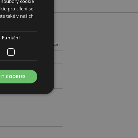
í soubory cookie
ie pro cílení se
te také v našich
Funkční
cm Šířka 10cm Hloubka 14.5cm
200053
IT COOKIES
práva účtu. Bez