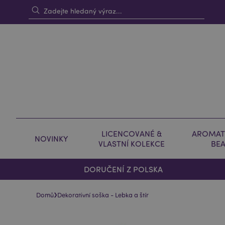
LICENCOVANÉ &
AROMAT
NOVINKY
VLASTNÍ KOLEKCE
BE
DORUČENÍ Z POLSKA
›
Domů
Dekorativní soška - Lebka a štír
Skip
Skip
to
to