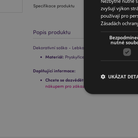
Nezbytně nutné s
Specifikace produktu
zvyšují výkon str
používají pro per
Zásadách ochran
Popis produktu
Bezpodmíne
nutné soub
Dekorativní soška - Lebka a štír
Materiál:
Pryskyřice a kov
Doplňující informace:
UKÁZAT DETA
Chcete se dozvědět více o nákupu u Puckator?
P
nákupem pro zákazníky.
Nezbytně nutné soubo
nezbytně nutných so
Název