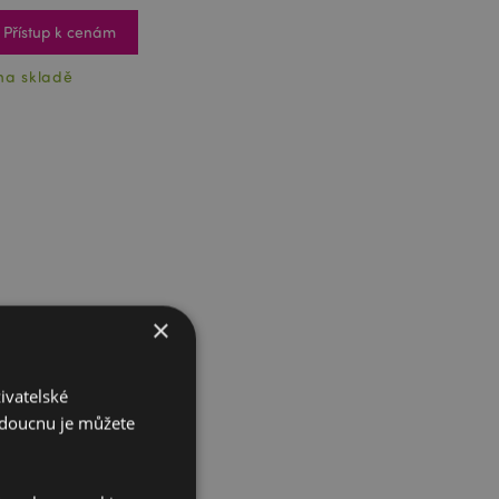
Přístup k cenám
na skladě
×
ivatelské
budoucnu je můžete