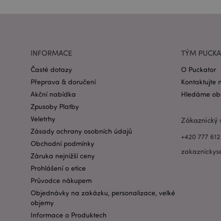
CookieScriptConse
form_key
INFORMACE
TÝM PUCK
Časté dotazy
O Puckator
mage-messages
Přeprava & doručení
Kontaktujte 
Akční nabídka
Hledáme obc
Zpusoby Platby
recently_viewed_pr
Veletrhy
Zákaznický 
Zásady ochrany osobních údajů
recently_compared
+420 777 612
Obchodní podmínky
zakaznickys
PHPSESSID
Záruka nejnižší ceny
Prohlášení o etice
Průvodce nákupem
Objednávky na zakázku, personalizace, velké
objemy
Informace o Produktech
mage-cache-sessid