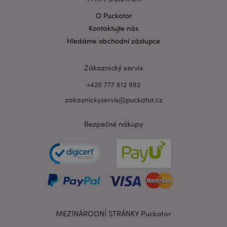
O Puckator
Kontaktujte nás
Zásadách ochrany osobních údajů společnosti
Hledáme obchodní zástupce
Google
form_key
1 de
Adobe Inc.
ho
.www.puckator.cz
Zákaznický servis
+420 777 612 992
zakaznickyservis@puckator.cz
Bezpečné nákupy
mage-messages
1 de
Adobe Inc.
ho
www.puckator.cz
MEZINÁRODNÍ STRÁNKY Puckator