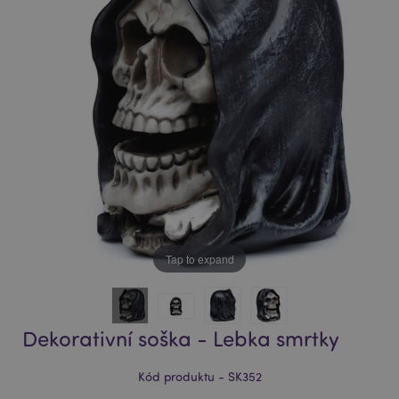
of
of
the
the
images
images
gallery
gallery
Tap to expand
Dekorativní soška - Lebka smrtky
Kód produktu - SK352