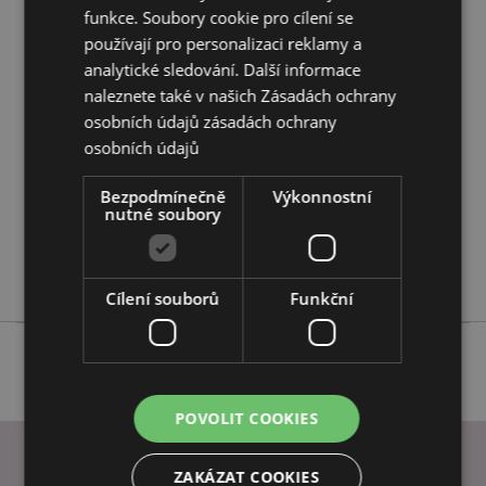
funkce. Soubory cookie pro cílení se
používají pro personalizaci reklamy a
Vlastnosti produktu
analytické sledování. Další informace
naleznete také v našich Zásadách ochrany
Více
Výška 12cm Šířka 8.5cm Hloubka 11cm
informací
osobních údajů
zásadách ochrany
5055071774003
osobních údajů
18
0.451000
Bezpodmínečně
Výkonnostní
nutné soubory
Ne
Ne
Ne
Cílení souborů
Funkční
POVOLIT COOKIES
ZAKÁZAT COOKIES