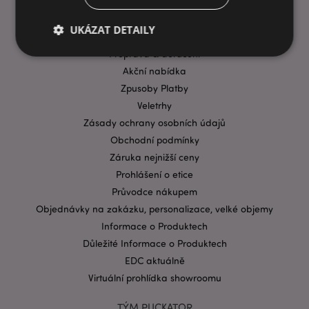
INFORMACE
UKÁZAT DETAILY
Časté dotazy
Přeprava & doručení
Akční nabídka
Bezpodmínečně nutné soubory
Výkonnostní
Zpusoby Platby
Cílení souborů
Funkční
Veletrhy
Zásady ochrany osobních údajů
Nezbytně nutné soubory cookie umožňují základní
Obchodní podmínky
funkce webových stránek, jako je přihlášení
uživatele a správa účtu. Bez nezbytně nutných
Záruka nejnižší ceny
souborů cookie nelze webovou stránku správně
používat.
Prohlášení o etice
Průvodce nákupem
Provider
/
Název
Vypr
Doména
Objednávky na zakázku, personalizace, velké objemy
CookieScriptConsent
1 mě
Informace o Produktech
CookieScript
.puckator.cz
Důležité Informace o Produktech
EDC aktuálně
Virtuální prohlídka showroomu
TÝM PUCKATOR