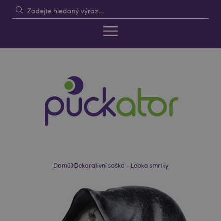
›
Domů
Dekorativní soška - Lebka smrtky
Skip
Skip
to
to
the
the
end
beginning