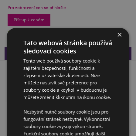
Pro zobrazení cen se přihlašte
Přístup k cenám
193 na skladě
×
Tato webová stránka používá
sledovací cookies
Specifikace produktu
Tento web používá soubory cookie k
zajištění bezpečnosti, funkčnosti a
Popis produktu
zlepšení uživatelské zkušenosti. Níže
můžete nastavit své preference pro
Dekorativní soška - Lebka smrtky
soubory cookie a kdykoli v budoucnu je
Materiál:
Pryskyřice
můžete změnit kliknutím na ikonu cookie.
Sezónní svátek/sváteční příležitost:
Halloween
Nezbytně nutné soubory cookie jsou pro
fungování stránek nezbytné. Výkonnostní
Doplňující informace:
soubory cookie zvyšují výkon stránek.
Chcete se dozvědět více o nákupu u Puckator?
Funkční soubory cookie umožňují další
Přečtěte si našeho
průvodce nákupem pro zákazníky.