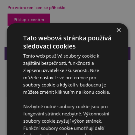
Pro zobrazení cen se přihlašte
Přístup k cenám
×
496 na skladě
Tato webová stránka používá
sledovací cookies
Specifikace produktu
Tento web používá soubory cookie k
zajištění bezpečnosti, funkčnosti a
zlepšení uživatelské zkušenosti. Níže
Popis produktu
můžete nastavit své preference pro
soubory cookie a kdykoli v budoucnu je
Otvírák lahví - Lebky
můžete změnit kliknutím na ikonu cookie.
Materiál:
Pryskyřice a kov
Nezbytně nutné soubory cookie jsou pro
Doplňující informace:
fungování stránek nezbytné. Výkonnostní
Chcete se dozvědět více o nákupu u Puckator?
soubory cookie zvyšují výkon stránek.
Přečtěte si našeho
průvodce nákupem pro zákazníky.
Funkční soubory cookie umožňují další