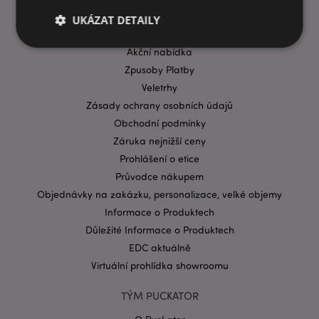
Časté dotazy
UKÁZAT DETAILY
Přeprava & doručení
Akční nabídka
Zpusoby Platby
Bezpodmínečně nutné soubory
Výkonnostní
Veletrhy
Cílení souborů
Funkční
Zásady ochrany osobních údajů
Obchodní podmínky
Nezbytně nutné soubory cookie umožňují základní
funkce webových stránek, jako je přihlášení
Záruka nejnižší ceny
uživatele a správa účtu. Bez nezbytně nutných
souborů cookie nelze webovou stránku správně
Prohlášení o etice
používat.
Průvodce nákupem
Provider
/
Objednávky na zakázku, personalizace, velké objemy
Název
Vypr
Doména
Informace o Produktech
CookieScriptConsent
1 mě
CookieScript
Důležité Informace o Produktech
.puckator.cz
EDC aktuálně
Virtuální prohlídka showroomu
TÝM PUCKATOR