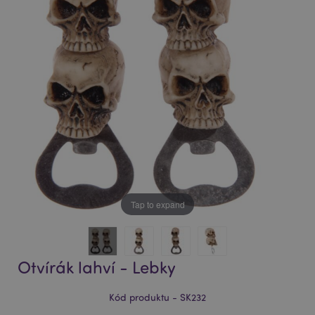
of
of
the
the
images
images
gallery
gallery
Tap to expand
Otvírák lahví - Lebky
Kód produktu - SK232