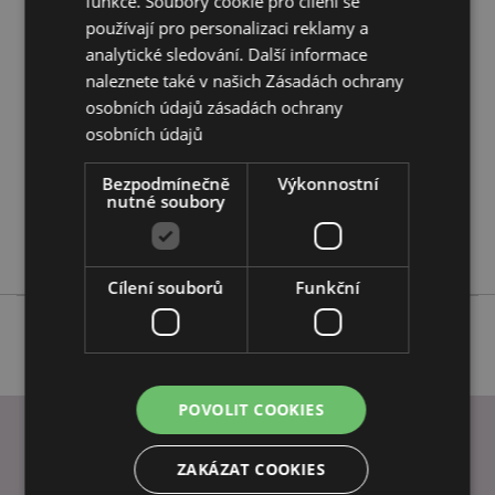
funkce. Soubory cookie pro cílení se
používají pro personalizaci reklamy a
Vlastnosti produktu
analytické sledování. Další informace
Více
Výška 9.5cm Šířka 3.5cm Hloubka 4cm
naleznete také v našich Zásadách ochrany
informací
5055071705458
osobních údajů
zásadách ochrany
144
osobních údajů
0.081000
Bezpodmínečně
Výkonnostní
Ne
nutné soubory
Ne
Ne
Cílení souborů
Funkční
POVOLIT COOKIES
ZAKÁZAT COOKIES
INFORMACE