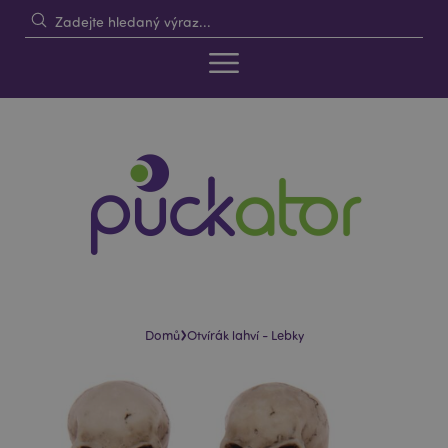
›
Domů
Otvírák lahví - Lebky
Skip
Skip
to
to
the
the
end
beginning