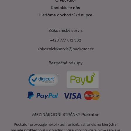
O Puckator
Kontaktujte nás
Hledáme obchodní zástupce
Zásadách ochrany osobních údajů společnosti
Google
form_key
1 de
Adobe Inc.
Zákaznický servis
ho
.www.puckator.cz
+420 777 612 992
zakaznickyservis@puckator.cz
Bezpečné nákupy
mage-messages
1 de
Adobe Inc.
ho
www.puckator.cz
MEZINÁRODNÍ STRÁNKY Puckator
Puckator provozuje několik zahraničních stránek, na kterých si
můžete prohlédnout a objednat naše zboží a zákaznický servis je