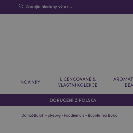
LICENCOVANÉ &
AROMAT
NOVINKY
VLASTNÍ KOLEKCE
BE
DORUČENÍ Z POLSKA
›
Domů
Batoh - plyšový - Foodiemals - Bubble Tea Boba
Skip
Skip
to
to