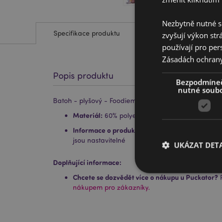
Nezbytně nutné s
Specifikace produktu
zvyšují výkon str
používají pro per
Zásadách ochran
Popis produktu
Bezpodmíne
nutné soub
Batoh - plyšový - Foodiemals - Bubble Tea Boba
Materiál:
60% polyester|40% nylon
Informace o produktu:
Hlavní i vedlejší kapsa 
jsou nastavitelné
UKÁZAT DETA
Doplňující informace:
Chcete se dozvědět více o nákupu u Puckator?
P
nákupem pro zákazníky.
Nezbytně nutné soubo
nezbytně nutných so