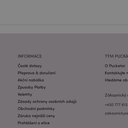
Název
CookieScriptConse
form_key
INFORMACE
TÝM PUCK
mage-messages
Časté dotazy
O Puckator
Přeprava & doručení
Kontaktujte 
recently_viewed_pr
Akční nabídka
Hledáme obc
Zpusoby Platby
recently_compared
Veletrhy
Zákaznický 
Zásady ochrany osobních údajů
PHPSESSID
+420 777 612
Obchodní podmínky
zakaznickys
Záruka nejnižší ceny
Prohlášení o etice