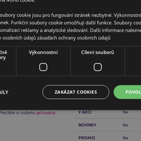
oubory cookie jsou pro fungování stránek nezbytné. Výkonnostn
ánek. Funkční soubory cookie umožňují další funkce. Soubory cook
sonalizaci reklamy a analytické sledování. Další informace nalezne
y osobních údajů
zásadách ochrany osobních údajů
Vlastnosti produktu
čně
Výkonnostní
Cílení souborů
ory
Více
Rozměry
Výška 30
informací
Čárový Kód EAN
5055071
jsou na zip. Popruhy na ramena
Množství v kartonu
24
ILY
ZAKÁZAT COOKIES
POVOL
Hmotnost (kg)
0.217000
V AKCI
Ne
řečtěte si našeho
průvodce
Bezpodmínečně nutné soubory
Výkonnostní
Cílení souborů
Funkční
NOVINKY
Ne
ry cookie umožňují základní funkce webových stránek, jako je přihlášení uživatele a s
PROMO
Ne
uborů cookie nelze webovou stránku správně používat.