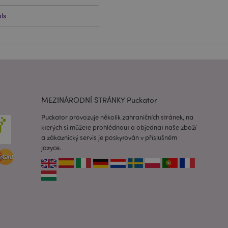
ls
lužba Cookie-
edvoleb souhlasu se
e nutné, aby banner
oval správně.
usnadnění ukládání
žeči, aby se stránky
MEZINÁRODNÍ STRÁNKY Puckator
 oznámení, která se
zpráva o souhlasu se
é zprávy. Zpráva se
Puckator provozuje několik zahraničních stránek, na
obrazí nakupujícímu.
kterých si můžete prohlédnout a objednat naše zboží
 prohlížených
a zákaznický servis je poskytován v příslušném
i.
jazyce.
ovnávaných
i.
 založenými na
 identifikátor
ných relací
 náhodně
ití může být
dobrým příkladem je
uživatele mezi