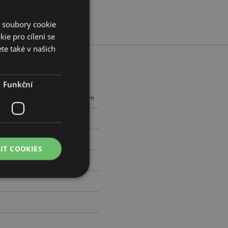
í soubory cookie
ie pro cílení se
te také v našich
Funkční
cm Šířka 25cm Hloubka 14cm
799228
IT COOKIES
práva účtu. Bez