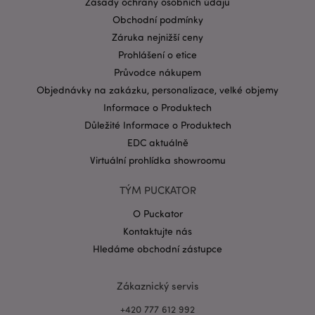
Zásady ochrany osobních údajů
CookieScriptConsent
1 mě
CookieScript
Obchodní podmínky
.puckator.cz
Záruka nejnižší ceny
Prohlášení o etice
Průvodce nákupem
Objednávky na zakázku, personalizace, velké objemy
Informace o Produktech
Důležité Informace o Produktech
EDC aktuálně
Zásadách ochrany osobních údajů společnosti
Google
Virtuální prohlídka showroomu
form_key
1 de
Adobe Inc.
ho
.www.puckator.cz
TÝM PUCKATOR
O Puckator
Kontaktujte nás
Hledáme obchodní zástupce
mage-messages
1 de
Adobe Inc.
Zákaznický servis
ho
www.puckator.cz
+420 777 612 992