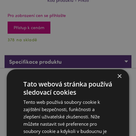
Kód produktu - PIN35
Pro zobrazení cen se přihlašte
Přístup k cenám
378 na skladě
Specifikace produktu
×
Popis produktu
Tato webová stránka používá
sledovací cookies
Sběratelská smaltová brož - The Original Stormtrooper
Tento web používá soubory cookie k
Materiál:
Kov a smalt
zajištění bezpečnosti, funkčnosti a
Není vhodné děti ve věku:
0 - 3 roky
zlepšení uživatelské zkušenosti. Níže
Bezpečnostní upozornění:
Jehla na odznáčku je ostrá.
můžete nastavit své preference pro
Není vhodné pro děti do 3 let kvůli malým částem. Toto
soubory cookie a kdykoli v budoucnu je
není hračka.