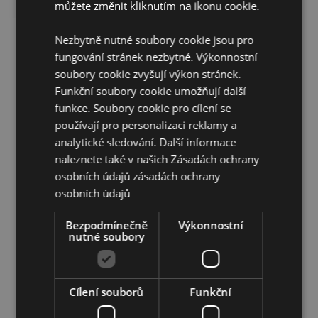
můžete změnit kliknutím na ikonu cookie.
Informace o licenci:
Tento produkt je plně licencován
a lze jej prodávat po celém světě s výjimkou USA.
Nezbytně nutné soubory cookie jsou pro
Pokud objednáváte pro doručení do USA,
fungování stránek nezbytné. Výkonnostní
nepokoušejte se tento produkt zakoupit, pokud tak
soubory cookie zvyšují výkon stránek.
učiníte, bude produkt z vaší objednávky odstraněn.
Pokud potřebujete další informace, kontaktujte náš
Funkční soubory cookie umožňují další
tým zákaznických služeb.
funkce. Soubory cookie pro cílení se
používají pro personalizaci reklamy a
Doplňující informace:
analytické sledování. Další informace
Chcete se dozvědět více o nákupu u Puckator?
naleznete také v našich Zásadách ochrany
Přečtěte si našeho
průvodce nákupem pro zákazníky.
osobních údajů
zásadách ochrany
osobních údajů
Vlastnosti produktu
Bezpodmínečně
Výkonnostní
nutné soubory
Více
Výška 3.5cm Šířka 3.5cm Hloubka 0.5cm
informací
5055071783050
480
Cílení souborů
Funkční
0.011000
Ne