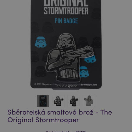
of
of
the
the
images
images
gallery
gallery
Tap to expand
Sběratelská smaltová brož - The
Original Stormtrooper