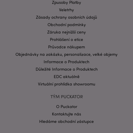
Název
Vypr
Zpusoby Platby
Doména
Veletrhy
CookieScriptConsent
1 mě
CookieScript
Zásady ochrany osobních údajů
.puckator.cz
Obchodní podmínky
Záruka nejnižší ceny
Prohlášení o etice
Průvodce nákupem
Objednávky na zakázku, personalizace, velké objemy
Informace o Produktech
Zásadách ochrany osobních údajů společnosti
Důležité Informace o Produktech
Google
EDC aktuálně
form_key
1 de
Adobe Inc.
ho
Virtuální prohlídka showroomu
.www.puckator.cz
TÝM PUCKATOR
O Puckator
Kontaktujte nás
Hledáme obchodní zástupce
mage-messages
1 de
Adobe Inc.
ho
www.puckator.cz