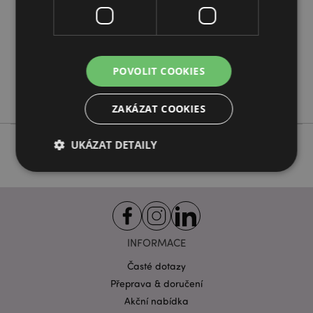
720
0.025000
Ne
POVOLIT COOKIES
Ne
Ne
ZAKÁZAT COOKIES
UKÁZAT DETAILY
Bezpodmínečně nutné soubory
Výkonnostní
Cílení souborů
Funkční
INFORMACE
Nezbytně nutné soubory cookie umožňují základní
funkce webových stránek, jako je přihlášení
Časté dotazy
uživatele a správa účtu. Bez nezbytně nutných
souborů cookie nelze webovou stránku správně
Přeprava & doručení
používat.
Akční nabídka
Provider
/