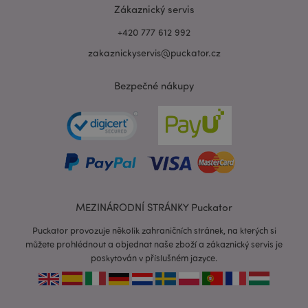
Zákaznický servis
+420 777 612 992
zakaznickyservis@puckator.cz
Bezpečné nákupy
recently_viewed_product_previous
1 d
Adobe Inc.
www.puckator.cz
MEZINÁRODNÍ STRÁNKY Puckator
Puckator provozuje několik zahraničních stránek, na kterých si
recently_compared_product_previous
1 d
můžete prohlédnout a objednat naše zboží a zákaznický servis je
Adobe Inc.
www.puckator.cz
poskytován v příslušném jazyce.