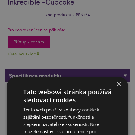
Inkredible -Cupcake
Kód produktu - PEN264
Pro zobrazení cen se přihlašte
Přístup k cenám
1044 na skladě
Specifikace produktu
×
Tato webová stránka používá
Popis produktu
sledovací cookies
Propiska gumovací s ozdobou Inkredible -Cupcake
Tento web používá soubory cookie k
zajištění bezpečnosti, funkčnosti a
Materiál:
Plast (ABS/TPR),PVC
zlepšení uživatelské zkušenosti. Níže
Barva inkoustu:
Modrá
můžete nastavit své preference pro