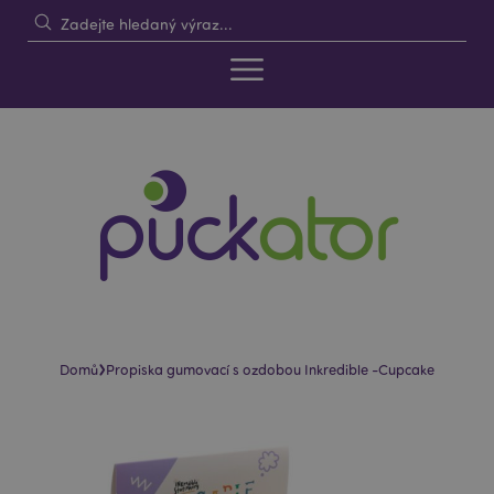
›
Domů
Propiska gumovací s ozdobou Inkredible -Cupcake
Skip
Skip
to
to
the
the
end
beginning