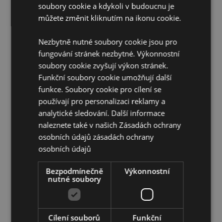
Certifikace CE:
Ano
soubory cookie a kdykoli v budoucnu je
EN71:
Ano
můžete změnit kliknutím na ikonu cookie.
Nevhodné pro děti :
0 - 3 let
Nezbytně nutné soubory cookie jsou pro
Informace o produktu:
Pro psaní stiskněte ozdobu, pro
fungování stránek nezbytné. Výkonnostní
vymazání použijte gumu na horní straně.
soubory cookie zvyšují výkon stránek.
Funkční soubory cookie umožňují další
Doplňující informace:
funkce. Soubory cookie pro cílení se
Chcete se dozvědět více o nákupu u Puckator?
používají pro personalizaci reklamy a
Přečtěte si našeho
průvodce nákupem pro zákazníky.
analytické sledování. Další informace
naleznete také v našich Zásadách ochrany
osobních údajů
zásadách ochrany
osobních údajů
Bezpodmínečně
Výkonnostní
nutné soubory
Vlastnosti produktu
Více
Výška 17.5cm Šířka 2cm Hloubka 2cm
informací
Cílení souborů
Funkční
5055071796500