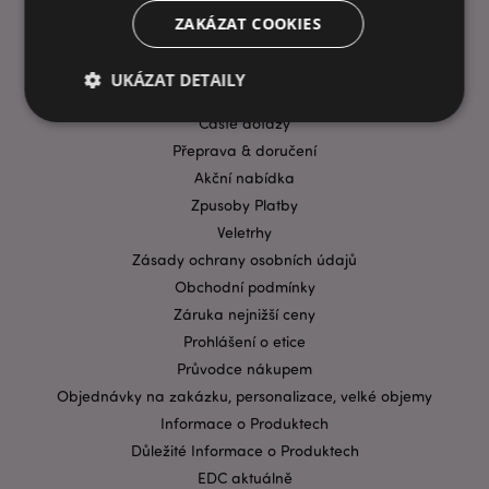
ZAKÁZAT COOKIES
UKÁZAT DETAILY
INFORMACE
Časté dotazy
Přeprava & doručení
Bezpodmínečně nutné soubory
Výkonnostní
Akční nabídka
Cílení souborů
Funkční
Zpusoby Platby
Veletrhy
Nezbytně nutné soubory cookie umožňují základní
funkce webových stránek, jako je přihlášení
Zásady ochrany osobních údajů
uživatele a správa účtu. Bez nezbytně nutných
Obchodní podmínky
souborů cookie nelze webovou stránku správně
používat.
Záruka nejnižší ceny
Provider
/
Prohlášení o etice
Název
Vypr
Doména
Průvodce nákupem
CookieScriptConsent
1 mě
CookieScript
Objednávky na zakázku, personalizace, velké objemy
.puckator.cz
Informace o Produktech
Důležité Informace o Produktech
EDC aktuálně