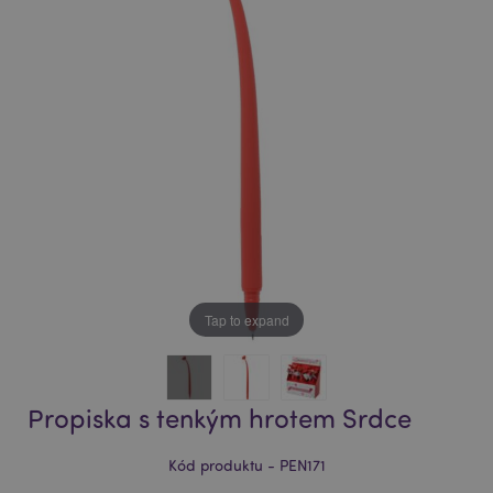
of
of
the
the
images
images
gallery
gallery
Tap to expand
Propiska s tenkým hrotem Srdce
Kód produktu - PEN171