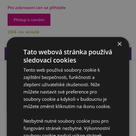
Pro zobrazení cen se přihlašte
Přístup k cenám
2016 na skladě
×
Tato webová stránka používá
Specifikace produktu
sledovací cookies
Tento web používá soubory cookie k
Popis produktu
zajištění bezpečnosti, funkčnosti a
zlepšení uživatelské zkušenosti. Níže
Propiska s tenkým hrotem Srdce
můžete nastavit své preference pro
Materiál:
Plast
soubory cookie a kdykoli v budoucnu je
Barva náplně:
Černá (tenký hrot)
můžete změnit kliknutím na ikonu cookie.
CE certifikace:
Ano
Nezbytně nutné soubory cookie jsou pro
Není vhodné pro děti ve věku:
0 - 3 roky
fungování stránek nezbytné. Výkonnostní
soubory cookie zvyšují výkon stránek.