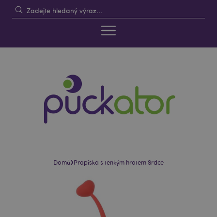
›
Domů
Propiska s tenkým hrotem Srdce
Skip
Skip
to
to
the
the
end
beginning