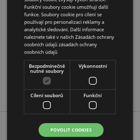
Doplňující informace:
Funkční soubory cookie umožňují další
Chcete se dozvědět více o nákupu u Puckator?
funkce. Soubory cookie pro cílení se
Přečtěte si našeho
průvodce nákupem pro zákazníky.
používají pro personalizaci reklamy a
analytické sledování. Další informace
naleznete také v našich Zásadách ochrany
Vlastnosti produktu
osobních údajů
zásadách ochrany
Více
Výška 23cm Šířka 2cm Hloubka 1.5cm
osobních údajů
informací
5055071762499
432
Bezpodmínečně
Výkonnostní
nutné soubory
0.024000
Ne
Ne
Cílení souborů
Funkční
Ne
POVOLIT COOKIES