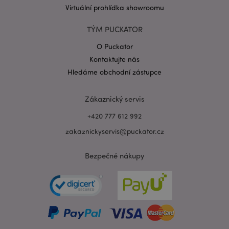
Virtuální prohlídka showroomu
TÝM PUCKATOR
O Puckator
Zásadách ochrany osobních údajů společnosti
Kontaktujte nás
Google
form_key
1 de
Adobe Inc.
Hledáme obchodní zástupce
ho
.www.puckator.cz
Zákaznický servis
+420 777 612 992
zakaznickyservis@puckator.cz
mage-messages
1 de
Adobe Inc.
ho
Bezpečné nákupy
www.puckator.cz