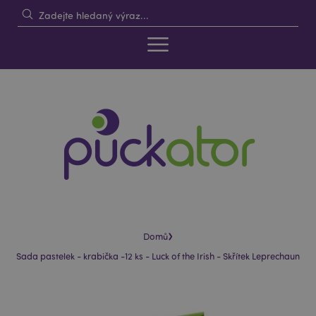
›
Domů
Sada pastelek - krabička -12 ks - Luck of the Irish - Skřítek Leprechaun
Skip
Skip
to
to
the
the