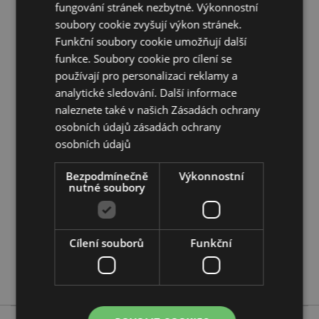
fungování stránek nezbytné. Výkonnostní
Počet kusů v sadě:
12 barevných pastelek
soubory cookie zvyšují výkon stránek.
Doplňující informace:
Funkční soubory cookie umožňují další
funkce. Soubory cookie pro cílení se
Chcete se dozvědět více o nákupu u Puckator?
používají pro personalizaci reklamy a
Přečtěte si našeho
průvodce nákupem pro zákazníky.
analytické sledování. Další informace
naleznete také v našich Zásadách ochrany
Vlastnosti produktu
osobních údajů
zásadách ochrany
Více
osobních údajů
Výška 10.5cm Šířka 3cm Hloubka 3cm Pastelky
informací
8.5cm
Bezpodmínečně
Výkonnostní
5055071504969
nutné soubory
240
0.051000
Ne
Cílení souborů
Funkční
Ne
Ne