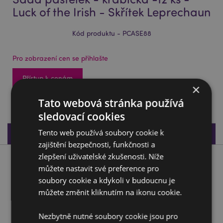
Luck of the Irish - Skřítek Leprechaun
Kód produktu - PCASE88
Pro zobrazení cen se přihlašte
Přístup k cenám
×
312 na skladě
Tato webová stránka používá
sledovací cookies
Tento web používá soubory cookie k
Specifikace produktu
zajištění bezpečnosti, funkčnosti a
zlepšení uživatelské zkušenosti. Níže
Popis produktu
můžete nastavit své preference pro
soubory cookie a kdykoli v budoucnu je
Sada pastelek - krabička -12 ks - Luck of the Irish - Skřítek
můžete změnit kliknutím na ikonu cookie.
Leprechaun
Materiál:
Dřevo (topol)a karton
Nezbytně nutné soubory cookie jsou pro