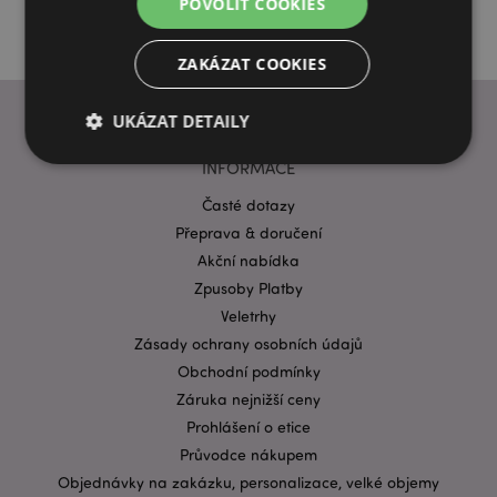
POVOLIT COOKIES
ZAKÁZAT COOKIES
UKÁZAT DETAILY
INFORMACE
Časté dotazy
Bezpodmínečně nutné soubory
Výkonnostní
Přeprava & doručení
Cílení souborů
Funkční
Akční nabídka
Nezbytně nutné soubory cookie umožňují základní
Zpusoby Platby
funkce webových stránek, jako je přihlášení
Veletrhy
uživatele a správa účtu. Bez nezbytně nutných
souborů cookie nelze webovou stránku správně
Zásady ochrany osobních údajů
používat.
Obchodní podmínky
Provider
/
Název
Vypr
Záruka nejnižší ceny
Doména
Prohlášení o etice
CookieScriptConsent
1 mě
CookieScript
.puckator.cz
Průvodce nákupem
Objednávky na zakázku, personalizace, velké objemy