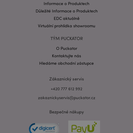
Informace o Produktech
Důležité Informace o Produktech
EDC aktuálně
Virtuální prohlídka showroomu
TÝM PUCKATOR
Zásadách ochrany osobních údajů společnosti
Google
O Puckator
form_key
1 de
Adobe Inc.
ho
.www.puckator.cz
Kontaktujte nás
Hledáme obchodní zástupce
Zákaznický servis
+420 777 612 992
mage-messages
1 de
Adobe Inc.
zakaznickyservis@puckator.cz
ho
www.puckator.cz
Bezpečné nákupy