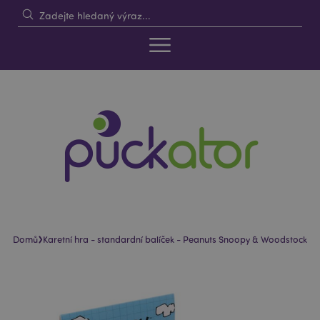
›
Domů
Karetní hra - standardní balíček - Peanuts Snoopy & Woodstock
Skip
Skip
to
to
the
the
end
beginning