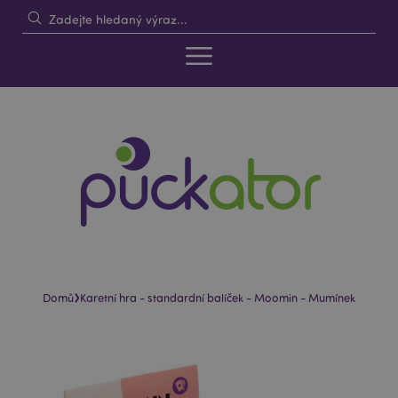
›
Domů
Karetní hra - standardní balíček - Moomin - Mumínek
Skip
Skip
to
to
the
the
end
beginning