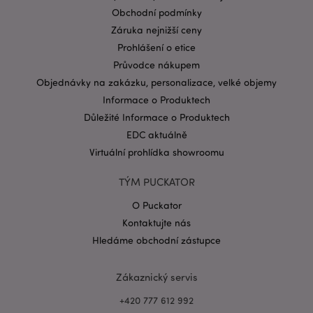
form_key
1 de
Adobe Inc.
Obchodní podmínky
ho
.www.puckator.cz
Záruka nejnižší ceny
Prohlášení o etice
Průvodce nákupem
Objednávky na zakázku, personalizace, velké objemy
Informace o Produktech
mage-messages
1 de
Důležité Informace o Produktech
Adobe Inc.
ho
www.puckator.cz
EDC aktuálně
Virtuální prohlídka showroomu
TÝM PUCKATOR
O Puckator
Kontaktujte nás
Hledáme obchodní zástupce
Zákaznický servis
+420 777 612 992
recently_viewed_product_previous
1 d
Adobe Inc.
www.puckator.cz