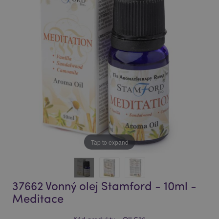
of
of
the
the
images
images
gallery
gallery
Tap to expand
37662 Vonný olej Stamford - 10ml -
Meditace