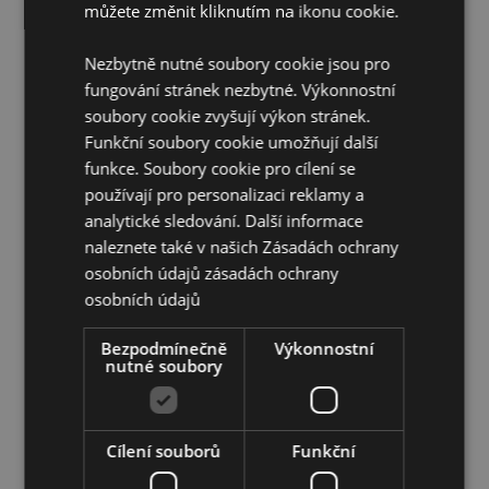
Veganské:
Ano
můžete změnit kliknutím na ikonu cookie.
Bez krutosti
: Ano
Nezbytně nutné soubory cookie jsou pro
Doplňující informace:
fungování stránek nezbytné. Výkonnostní
soubory cookie zvyšují výkon stránek.
Chcete se dozvědět více o nákupu u Puckator?
Funkční soubory cookie umožňují další
Přečtěte si našeho
průvodce nákupem pro zákazníky.
funkce. Soubory cookie pro cílení se
používají pro personalizaci reklamy a
analytické sledování. Další informace
naleznete také v našich Zásadách ochrany
osobních údajů
zásadách ochrany
osobních údajů
Vlastnosti produktu
Bezpodmínečně
Výkonnostní
nutné soubory
Více
Výška 6cm Šířka 2.5cm Hloubka 2.5cm 10ml
informací
5028691386628
288
Cílení souborů
Funkční
0.043000
Ne