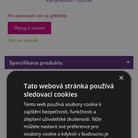
Kód produktu - OILG36
Pro zobrazení cen se přihlašte
Přístup k cenám
384 na skladě
Specifikace produktu
×
Popis produktu
Tato webová stránka používá
sledovací cookies
37662 Vonný olej Stamford - 10ml - Meditace
Tento web používá soubory cookie k
Značka:
Stamford
zajištění bezpečnosti, funkčnosti a
Materiál:
Vonný olej
zlepšení uživatelské zkušenosti. Níže
Vhodné pro použití s:
aromalampami, difuzéry a
můžete nastavit své preference pro
potpourri.
soubory cookie a kdykoli v budoucnu je