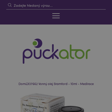
›
Domů
37662 Vonný olej Stamford - 10ml - Meditace
Skip
Skip
to
to
the
the
end
beginning