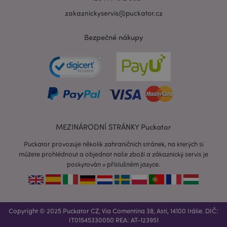
zakaznickyservis@puckator.cz
Bezpečné nákupy
recently_viewed_product_previous
1 d
Adobe Inc.
www.puckator.cz
MEZINÁRODNÍ STRÁNKY Puckator
Puckator provozuje několik zahraničních stránek, na kterých si
můžete prohlédnout a objednat naše zboží a zákaznický servis je
poskytován v příslušném jazyce.
recently_compared_product_previous
1 d
Adobe Inc.
www.puckator.cz
Copyright © 2025 Puckator CZ, Via Comentina 38, Asti, 14100 Itálie. DIČ:
PHPSESSID
1 de
PHP.net
IT01545330050 REA: AT-123951
ho
.www.puckator.cz