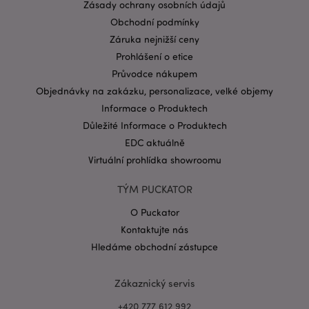
Zásady ochrany osobních údajů
CookieScriptConsent
1 mě
CookieScript
Obchodní podmínky
.puckator.cz
Záruka nejnižší ceny
Prohlášení o etice
Průvodce nákupem
Objednávky na zakázku, personalizace, velké objemy
Informace o Produktech
Důležité Informace o Produktech
Zásadách ochrany osobních údajů společnosti
EDC aktuálně
Google
Virtuální prohlídka showroomu
form_key
1 de
Adobe Inc.
ho
.www.puckator.cz
TÝM PUCKATOR
O Puckator
Kontaktujte nás
Hledáme obchodní zástupce
mage-messages
1 de
Adobe Inc.
Zákaznický servis
ho
www.puckator.cz
+420 777 612 992