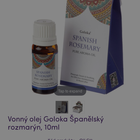
of
of
the
the
images
images
gallery
gallery
Tap to expand
Vonný olej Goloka Španělský
rozmarýn, 10ml