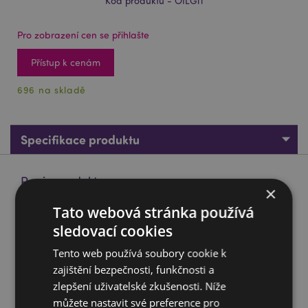
Kód produktu - OILG11
Pro zobrazení cen se přihlašte
Přístup k cenám
696 na skladě
Specifikace produktu
Popis produktu
×
Tato webová stránka používá
Vonný olej Goloka Španělský rozmarýn, 10ml
sledovací cookies
Značka:
Goloka
Tento web používá soubory cookie k
Material:
Vonné oleje (syntetické vůně)
zajištění bezpečnosti, funkčnosti a
Pro použití:
Aromalampy, prstence lamp, rákosové
zlepšení uživatelské zkušenosti. Níže
difuzory a sušené květiny.
můžete nastavit své preference pro