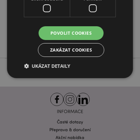
288
0.064000
Ne
Ne
POVOLIT COOKIES
Ne
Goloka
ZAKÁZAT COOKIES
UKÁZAT DETAILY
Bezpodmínečně nutné soubory
Výkonnostní
Cílení souborů
Funkční
INFORMACE
Nezbytně nutné soubory cookie umožňují základní
funkce webových stránek, jako je přihlášení
uživatele a správa účtu. Bez nezbytně nutných
Časté dotazy
souborů cookie nelze webovou stránku správně
Přeprava & doručení
používat.
Akční nabídka