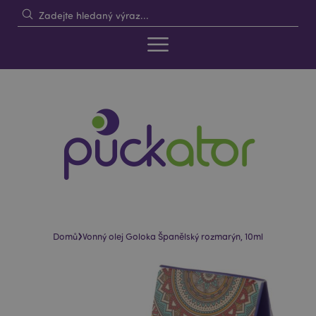
›
Domů
Vonný olej Goloka Španělský rozmarýn, 10ml
Skip
Skip
to
to
the
the
end
beginning