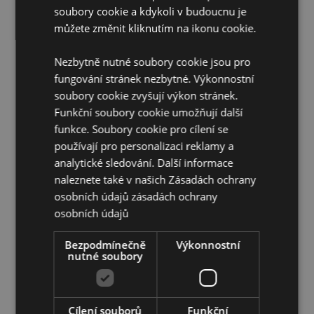
Balení:
10ml lahvička
soubory cookie a kdykoli v budoucnu je
Veganské:
Ano
můžete změnit kliknutím na ikonu cookie.
Cruelty Free:
Ano
Nezbytně nutné soubory cookie jsou pro
Bez dětské práce:
Ano
fungování stránek nezbytné. Výkonnostní
soubory cookie zvyšují výkon stránek.
Doplňující informace:
Funkční soubory cookie umožňují další
Chcete se dozvědět více o nákupu u Puckator?
funkce. Soubory cookie pro cílení se
Přečtěte si našeho
průvodce nákupem pro zákazníky.
používají pro personalizaci reklamy a
analytické sledování. Další informace
naleznete také v našich Zásadách ochrany
osobních údajů
zásadách ochrany
osobních údajů
Bezpodmínečně
Výkonnostní
nutné soubory
Vlastnosti produktu
Více
Výška 6.6cm Průměr 2.3cm 10ml
informací
8906051435377
Cílení souborů
Funkční