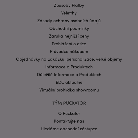
Provider
/
Název
Vypr
Zpusoby Platby
Doména
Veletrhy
CookieScriptConsent
1 mě
CookieScript
.puckator.cz
Zásady ochrany osobních údajů
Obchodní podmínky
Záruka nejnižší ceny
Prohlášení o etice
Průvodce nákupem
Objednávky na zakázku, personalizace, velké objemy
Informace o Produktech
Zásadách ochrany osobních údajů společnosti
Důležité Informace o Produktech
Google
EDC aktuálně
form_key
1 de
Adobe Inc.
ho
.www.puckator.cz
Virtuální prohlídka showroomu
TÝM PUCKATOR
O Puckator
Kontaktujte nás
Hledáme obchodní zástupce
mage-messages
1 de
Adobe Inc.
ho
www.puckator.cz