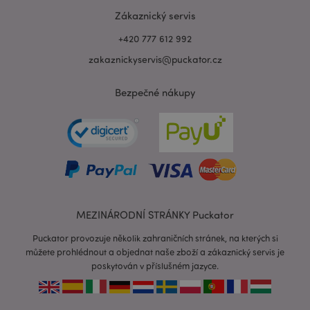
Zákaznický servis
+420 777 612 992
zakaznickyservis@puckator.cz
Bezpečné nákupy
recently_viewed_product_previous
1 d
Adobe Inc.
www.puckator.cz
MEZINÁRODNÍ STRÁNKY Puckator
Puckator provozuje několik zahraničních stránek, na kterých si
recently_compared_product_previous
1 d
Adobe Inc.
můžete prohlédnout a objednat naše zboží a zákaznický servis je
www.puckator.cz
poskytován v příslušném jazyce.