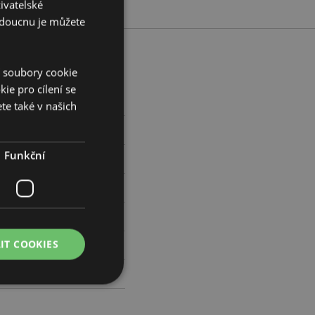
ivatelské
budoucnu je můžete
í soubory cookie
ie pro cílení se
.5cmŠířka 2cmHloubka 2cm
te také v našich
435544
Funkční
0
IT COOKIES