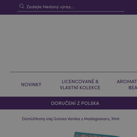
LICENCOVANÉ &
AROMAT
NOVINKY
VLASTNÍ KOLEKCE
BE
DORUČENÍ Z POLSKA
›
Domů
Vonný olej Goloka Vanilka z Madagaskaru, 10ml
Skip
Skip
to
to