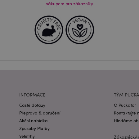
nákupem pro zákazníky.
Nezbytně nutné soubo
nezbytně nutných so
Název
CookieScriptConse
form_key
mage-messages
INFORMACE
TÝM PUCK
recently_viewed_pr
Časté dotazy
O Puckator
Přeprava & doručení
Kontaktujte 
recently_compared
Akční nabídka
Hledáme obc
PHPSESSID
Zpusoby Platby
Veletrhy
Zákaznický 