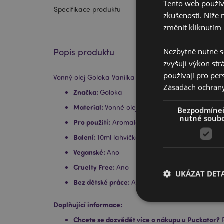
Tento web používá
Specifikace produktu
zkušenosti. Níže 
změnit kliknutím 
Nezbytně nutné s
Popis produktu
zvyšují výkon str
používají pro per
Vonný olej Goloka Vanilka z Madagaskaru, 10ml
Zásadách ochran
Značka:
Goloka
Material:
Vonné oleje (syntetické vůně)
Bezpodmíne
nutné soub
Pro použití:
Aromalampy, prstence lamp, rákoso
Balení:
10ml lahvička
Veganské:
Ano
Cruelty Free:
Ano
UKÁZAT DETA
Bez dětské práce:
Ano
Doplňující informace:
Chcete se dozvědět více o nákupu u Puckator?
P