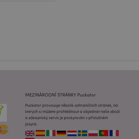
práva účtu. Bez
lužba Cookie-
edvoleb souhlasu se
e nutné, aby banner
oval správně.
usnadnění ukládání
žeči, aby se stránky
 oznámení, která se
zpráva o souhlasu se
é zprávy. Zpráva se
obrazí nakupujícímu.
MEZINÁRODNÍ STRÁNKY Puckator
 prohlížených
i.
Puckator provozuje několik zahraničních stránek, na
kterých si můžete prohlédnout a objednat naše zboží
ovnávaných
a zákaznický servis je poskytován v příslušném
i.
jazyce.
 založenými na
 identifikátor
ných relací