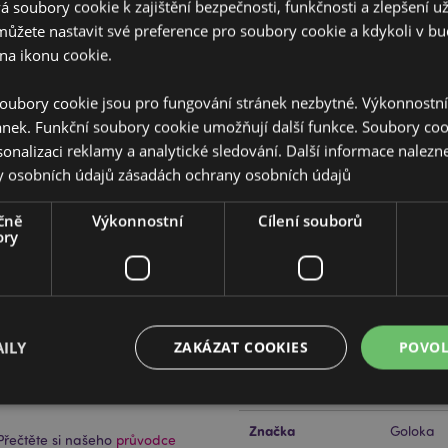
 soubory cookie k zajištění bezpečnosti, funkčnosti a zlepšení už
můžete nastavit své preference pro soubory cookie a kdykoli v 
na ikonu cookie.
oubory cookie jsou pro fungování stránek nezbytné. Výkonnostn
Vlastnosti produktu
ánek. Funkční soubory cookie umožňují další funkce. Soubory cook
Více
Rozměry
Výška 6
sonalizaci reklamy a analytické sledování. Další informace nalezne
informací
y osobních údajů
zásadách ochrany osobních údajů
Čárový Kód EAN
8906051
čně
Výkonnostní
Cílení souborů
Množství v kartonu
288
ory
vé difuzory a sušené květiny.
Hmotnost (kg)
0.06500
V AKCI
Ne
ILY
ZAKÁZAT COOKIES
POVOL
NOVINKY
Ne
PROMO
Ne
Značka
Goloka
řečtěte si našeho
průvodce
Bezpodmínečně nutné soubory
Výkonnostní
Cílení souborů
Funkční