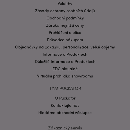
Doména
Veletrhy
CookieScriptConsent
1 mě
CookieScript
Zásady ochrany osobních údajů
.puckator.cz
Obchodní podmínky
Záruka nejnižší ceny
Prohlášení o etice
Průvodce nákupem
Objednávky na zakázku, personalizace, velké objemy
Informace o Produktech
Důležité Informace o Produktech
Zásadách ochrany osobních údajů společnosti
EDC aktuálně
Google
form_key
1 de
Adobe Inc.
Virtuální prohlídka showroomu
ho
.www.puckator.cz
TÝM PUCKATOR
O Puckator
Kontaktujte nás
Hledáme obchodní zástupce
mage-messages
1 de
Adobe Inc.
ho
www.puckator.cz
Zákaznický servis