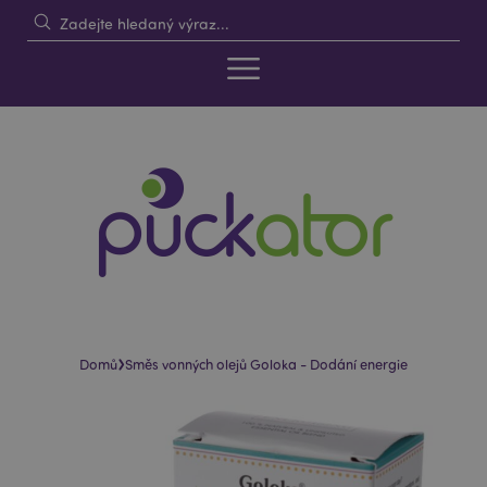
›
Domů
Směs vonných olejů Goloka - Dodání energie
Skip
Skip
to
to
the
the
end
beginning