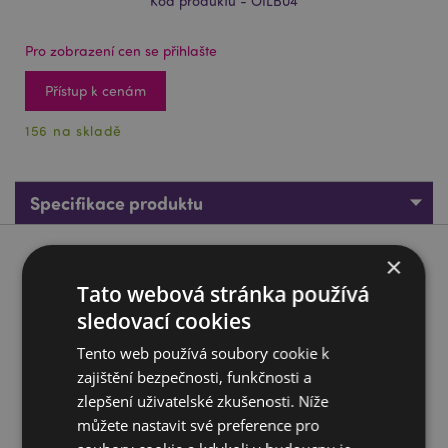
Kód produktu - OILB04
Pro zobrazení cen se přihlašte
Přístup k cenám
156 na skladě
Specifikace produktu
×
Popis produktu
Tato webová stránka používá
Směs vonných olejů Goloka - Dodání energie
sledovací cookies
Značka:
Goloka
Tento web používá soubory cookie k
Materiál:
100% čistý přírodní esenciální olej
zajištění bezpečnosti, funkčnosti a
zlepšení uživatelské zkušenosti. Níže
Balení:
10ml lahvička s pipetou
můžete nastavit své preference pro
Veganské:
Ano