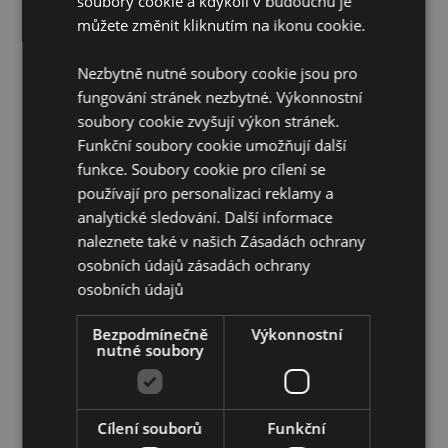
soubory cookie a kdykoli v budoucnu je
Cruelty Free:
Ano
můžete změnit kliknutím na ikonu cookie.
Bez dětské práce:
Ano
Nezbytně nutné soubory cookie jsou pro
Doplňující informace:
fungování stránek nezbytné. Výkonnostní
Chcete se dozvědět více o nákupu u Puckator?
soubory cookie zvyšují výkon stránek.
Přečtěte si našeho
průvodce nákupem pro zákazníky.
Funkční soubory cookie umožňují další
funkce. Soubory cookie pro cílení se
používají pro personalizaci reklamy a
analytické sledování. Další informace
naleznete také v našich Zásadách ochrany
osobních údajů
zásadách ochrany
osobních údajů
Vlastnosti produktu
Bezpodmínečně
Výkonnostní
Více
nutné soubory
Výška 6cm Šířka 2.5cm Hloubka 2.5cm 10ml
informací
Dropper 7x2x2cm
8906051436909
144
Cílení souborů
Funkční