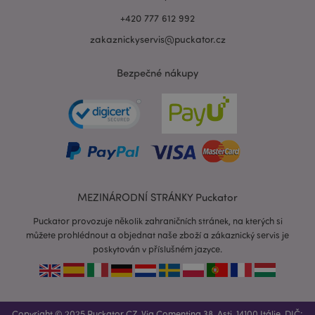
+420 777 612 992
zakaznickyservis@puckator.cz
Bezpečné nákupy
recently_viewed_product_previous
1 d
Adobe Inc.
www.puckator.cz
MEZINÁRODNÍ STRÁNKY Puckator
Puckator provozuje několik zahraničních stránek, na kterých si
můžete prohlédnout a objednat naše zboží a zákaznický servis je
recently_compared_product_previous
1 d
Adobe Inc.
poskytován v příslušném jazyce.
www.puckator.cz
PHPSESSID
1 de
PHP.net
Copyright © 2025 Puckator CZ, Via Comentina 38, Asti, 14100 Itálie. DIČ: