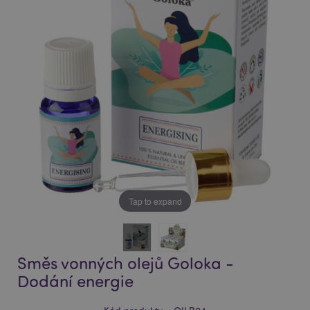
of
of
the
the
images
images
gallery
gallery
Tap to expand
Směs vonných olejů Goloka -
Dodání energie