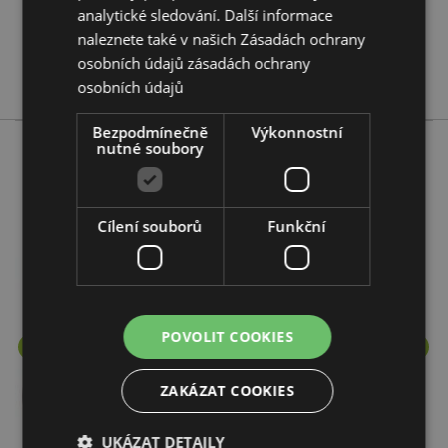
analytické sledování. Další informace
Ne
naleznete také v našich Zásadách ochrany
Ne
osobních údajů
zásadách ochrany
Eden
osobních údajů
Bezpodmínečně
Výkonnostní
nutné soubory
Více z této řady
Cílení souborů
Funkční
POVOLIT COOKIES
ZAKÁZAT COOKIES
UKÁZAT DETAILY