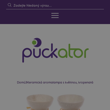
›
Domů
Keramická aromalampa s květinou, kropenatá
Skip
Skip
to
to
the
the
end
beginning