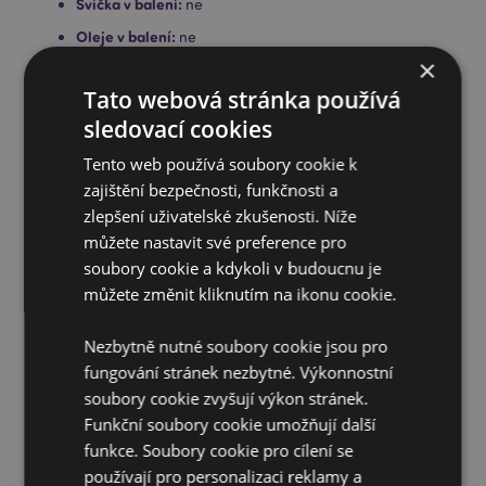
Svíčka v balení:
ne
Oleje v balení:
ne
×
Bezpečnostní informace:
Vždy si přečtěte a dodržujte
pokyny dodané s tímto produktem. Používejte kvalitní
Tato webová stránka používá
čajové svíčky standardní kvality a misku nepřeplňujte.
sledovací cookies
Před použitím odstraňte provázek s keramickým
květem.
Tento web používá soubory cookie k
zajištění bezpečnosti, funkčnosti a
Doplňující informace:
zlepšení uživatelské zkušenosti. Níže
Chcete se dozvědět více o nákupu u Puckator?
můžete nastavit své preference pro
Přečtěte si našeho
průvodce nákupem pro zákazníky.
soubory cookie a kdykoli v budoucnu je
můžete změnit kliknutím na ikonu cookie.
Vlastnosti produktu
Nezbytně nutné soubory cookie jsou pro
Více
Výška 11cm Šířka 8cm Hloubka 8cm
fungování stránek nezbytné. Výkonnostní
informací
5055071707940
soubory cookie zvyšují výkon stránek.
60
Funkční soubory cookie umožňují další
funkce. Soubory cookie pro cílení se
0.337000
používají pro personalizaci reklamy a
Ano