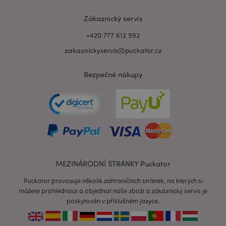
recently_viewed_product_previous
1 d
Adobe Inc.
Zákaznický servis
www.puckator.cz
+420 777 612 992
zakaznickyservis@puckator.cz
recently_compared_product_previous
1 d
Adobe Inc.
Bezpečné nákupy
www.puckator.cz
PHPSESSID
1 de
PHP.net
ho
.www.puckator.cz
MEZINÁRODNÍ STRÁNKY Puckator
Puckator provozuje několik zahraničních stránek, na kterých si
můžete prohlédnout a objednat naše zboží a zákaznický servis je
poskytován v příslušném jazyce.