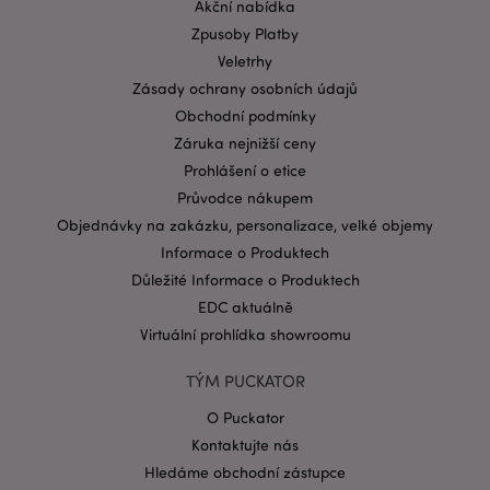
Akční nabídka
Zásadách ochrany osobních údajů společnosti
Zpusoby Platby
Google
form_key
Veletrhy
1 de
Adobe Inc.
ho
.www.puckator.cz
Zásady ochrany osobních údajů
Obchodní podmínky
Záruka nejnižší ceny
Prohlášení o etice
Průvodce nákupem
Objednávky na zakázku, personalizace, velké objemy
mage-messages
1 de
Adobe Inc.
ho
www.puckator.cz
Informace o Produktech
Důležité Informace o Produktech
EDC aktuálně
Virtuální prohlídka showroomu
TÝM PUCKATOR
O Puckator
Kontaktujte nás
Hledáme obchodní zástupce