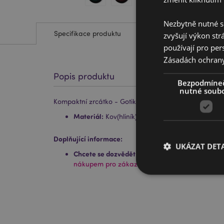
Nezbytně nutné s
Specifikace produktu
zvyšují výkon str
používají pro per
Zásadách ochran
Popis produktu
Bezpodmíne
nutné soub
Kompaktní zrcátko - Gotika Lebka
Materiál:
Kov(hliník) a sklo
Doplňující informace:
UKÁZAT DETA
Chcete se dozvědět více o nákupu u Puckator?
P
nákupem pro zákazníky.
Nezbytně nutné soubo
nezbytně nutných so