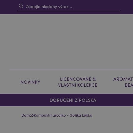
LICENCOVANÉ &
AROMAT
NOVINKY
VLASTNÍ KOLEKCE
BE
DORUČENÍ Z POLSKA
›
Domů
Kompaktní zrcátko - Gotika Lebka
Skip
Skip
to
to