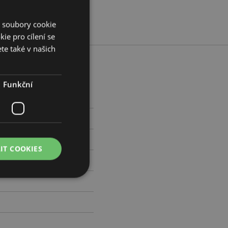
í soubory cookie
ie pro cílení se
te také v našich
Funkční
m Šířka 6.5cm Hloubka 1cm
799525
IT COOKIES
práva účtu. Bez