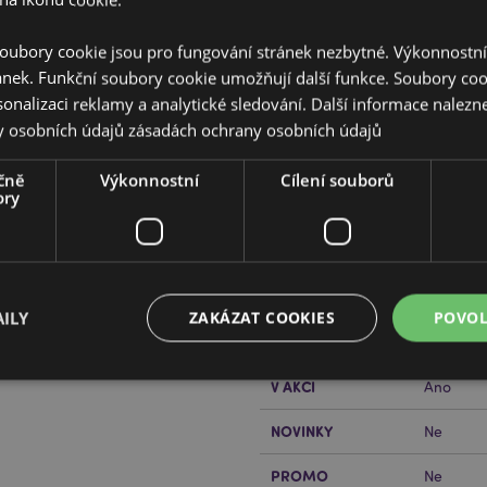
oubory cookie jsou pro fungování stránek nezbytné. Výkonnostn
ánek. Funkční soubory cookie umožňují další funkce. Soubory cook
sonalizaci reklamy a analytické sledování. Další informace nalezne
y osobních údajů
zásadách ochrany osobních údajů
Vlastnosti produktu
čně
Výkonnostní
Cílení souborů
ory
Více
Rozměry
Výška 7c
informací
Čárový Kód EAN
5055071
Množství v kartonu
240
ILY
ZAKÁZAT COOKIES
POVOL
řečtěte si našeho
průvodce
Hmotnost (kg)
0.051000
V AKCI
Ano
Bezpodmínečně nutné soubory
Výkonnostní
Cílení souborů
Funkční
NOVINKY
Ne
ry cookie umožňují základní funkce webových stránek, jako je přihlášení uživatele a s
PROMO
Ne
uborů cookie nelze webovou stránku správně používat.