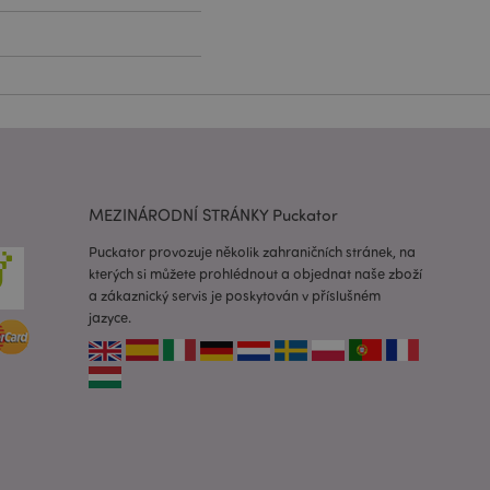
lužba Cookie-
edvoleb souhlasu se
e nutné, aby banner
oval správně.
usnadnění ukládání
žeči, aby se stránky
MEZINÁRODNÍ STRÁNKY Puckator
 oznámení, která se
zpráva o souhlasu se
é zprávy. Zpráva se
Puckator provozuje několik zahraničních stránek, na
obrazí nakupujícímu.
kterých si můžete prohlédnout a objednat naše zboží
 prohlížených
a zákaznický servis je poskytován v příslušném
i.
jazyce.
ovnávaných
i.
 založenými na
 identifikátor
ných relací
 náhodně
ití může být
dobrým příkladem je
uživatele mezi