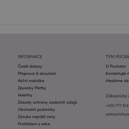
Název
CookieScriptConse
form_key
INFORMACE
TÝM PUCK
mage-messages
Časté dotazy
O Puckator
Přeprava & doručení
Kontaktujte 
recently_viewed_pr
Akční nabídka
Hledáme obc
Zpusoby Platby
recently_compared
Veletrhy
Zákaznický 
Zásady ochrany osobních údajů
PHPSESSID
+420 777 612
Obchodní podmínky
zakaznickys
Záruka nejnižší ceny
Prohlášení o etice