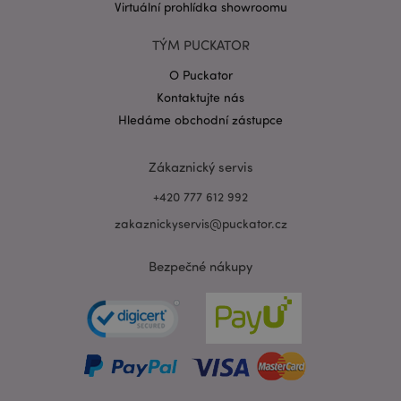
Virtuální prohlídka showroomu
TÝM PUCKATOR
O Puckator
Zásadách ochrany osobních údajů společnosti
Kontaktujte nás
Google
form_key
1 de
Adobe Inc.
Hledáme obchodní zástupce
ho
.www.puckator.cz
Zákaznický servis
+420 777 612 992
zakaznickyservis@puckator.cz
mage-messages
1 de
Adobe Inc.
Bezpečné nákupy
ho
www.puckator.cz