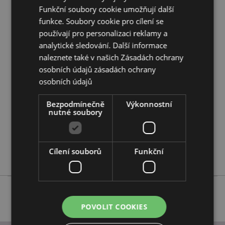
Chcete se dozvědět více o nákupu u Puckator?
Funkční soubory cookie umožňují další
Přečtěte si našeho
průvodce nákupem pro zákazníky.
funkce. Soubory cookie pro cílení se
používají pro personalizaci reklamy a
Vlastnosti produktu
analytické sledování. Další informace
naleznete také v našich Zásadách ochrany
Více
Výška 17cm Šířka 16cm Hloubka 2cm
informací
osobních údajů
zásadách ochrany
5055071794827
osobních údajů
48
0.250000
Bezpodmínečně
Výkonnostní
nutné soubory
Ne
Ne
Ne
Cílení souborů
Funkční
Adoramals
POVOLIT COOKIES