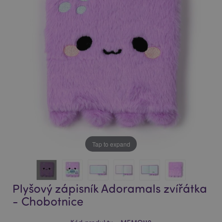
of
of
the
the
images
images
gallery
gallery
Tap to expand
Plyšový zápisník Adoramals zvířátka
- Chobotnice