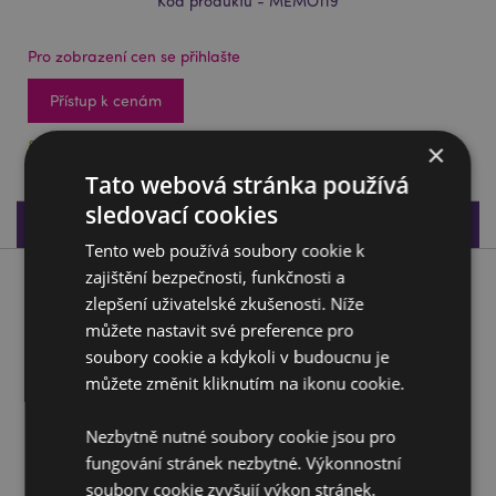
Kód produktu - MEMO119
Pro zobrazení cen se přihlašte
Přístup k cenám
888 na skladě
×
Tato webová stránka používá
sledovací cookies
Specifikace produktu
Tento web používá soubory cookie k
zajištění bezpečnosti, funkčnosti a
Popis produktu
zlepšení uživatelské zkušenosti. Níže
můžete nastavit své preference pro
Plyšový zápisník Adoramals zvířátka - Chobotnice
soubory cookie a kdykoli v budoucnu je
Material:
Polyester, papír a karton
můžete změnit kliknutím na ikonu cookie.
Typ zápisníku:
Linkovaný
Nezbytně nutné soubory cookie jsou pro
fungování stránek nezbytné. Výkonnostní
Doplňující informace:
soubory cookie zvyšují výkon stránek.