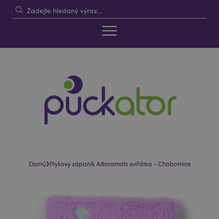
›
Domů
Plyšový zápisník Adoramals zvířátka - Chobotnice
Skip
Skip
to
to
the
the
end
beginning