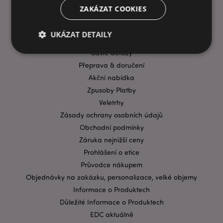
ZAKÁZAT COOKIES
UKÁZAT DETAILY
INFORMACE
Časté dotazy
Přeprava & doručení
Bezpodmínečně nutné soubory
Výkonnostní
Akční nabídka
Cílení souborů
Funkční
Zpusoby Platby
Veletrhy
Nezbytně nutné soubory cookie umožňují základní
funkce webových stránek, jako je přihlášení
Zásady ochrany osobních údajů
uživatele a správa účtu. Bez nezbytně nutných
Obchodní podmínky
souborů cookie nelze webovou stránku správně
používat.
Záruka nejnižší ceny
Prohlášení o etice
Provider
/
Název
Vypr
Doména
Průvodce nákupem
CookieScriptConsent
1 mě
CookieScript
Objednávky na zakázku, personalizace, velké objemy
.puckator.cz
Informace o Produktech
Důležité Informace o Produktech
EDC aktuálně