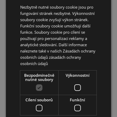
Použití v mikrovlnné troubě:
Ne
Nezbytně nutné soubory cookie jsou pro
Použití v myčce:
Ne
fungování stránek nezbytné. Výkonnostní
Počet kusů v setu:
3
soubory cookie zvyšují výkon stránek.
Bez BPA plastů:
Ano
Funkční soubory cookie umožňují další
funkce. Soubory cookie pro cílení se
Doplňující informace:
používají pro personalizaci reklamy a
Chcete se dozvědět více o nákupu u Puckator?
analytické sledování. Další informace
Přečtěte si našeho
průvodce nákupem pro zákazníky.
naleznete také v našich Zásadách ochrany
osobních údajů
zásadách ochrany
osobních údajů
Vlastnosti produktu
Více
Extra velká 6x13.5x13.5cm Velká 5.5x11.5x11.5cm
Bezpodmínečně
Výkonnostní
informací
nutné soubory
Střední 5x10x10cm
5055071775642
60
Cílení souborů
Funkční
0.243000
Ne
Ne