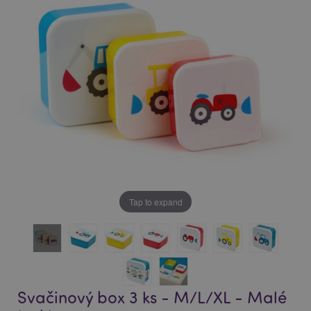
of
of
the
the
images
images
gallery
gallery
Tap to expand
Svačinový box 3 ks - M/L/XL - Malé