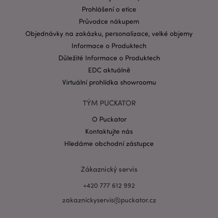
.puckator.cz
Prohlášení o etice
Průvodce nákupem
Objednávky na zakázku, personalizace, velké objemy
Informace o Produktech
Důležité Informace o Produktech
EDC aktuálně
Virtuální prohlídka showroomu
Zásadách ochrany osobních údajů společnosti
Google
TÝM PUCKATOR
form_key
1 de
Adobe Inc.
ho
.www.puckator.cz
O Puckator
Kontaktujte nás
Hledáme obchodní zástupce
Zákaznický servis
mage-messages
1 de
Adobe Inc.
ho
+420 777 612 992
www.puckator.cz
zakaznickyservis@puckator.cz