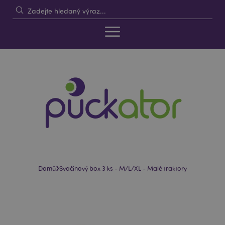
›
Domů
Svačinový box 3 ks - M/L/XL - Malé traktory
Skip
Skip
to
to
the
the
end
beginning