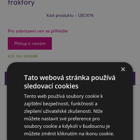
traktory
Kód produktu - LBOX76
Pro zobrazení cen se přihlašte
Přístup k cenám
421 na skladě
×
Tato webová stránka používá
Specifikace produktu
sledovací cookies
Tento web používá soubory cookie k
Popis produktu
zajištění bezpečnosti, funkčnosti a
zlepšení uživatelské zkušenosti. Níže
Svačinový box 3 ks - M/L/XL - Malé traktory
můžete nastavit své preference pro
Materiál:
Polypropylen
soubory cookie a kdykoli v budoucnu je
Potravinově nezávadné:
Ano
můžete změnit kliknutím na ikonu cookie.