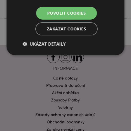
Ne
POVOLIT COOKIES
ZAKÁZAT COOKIES
UKÁZAT DETAILY
Bezpodmínečně nutné soubory
Výkonnostní
INFORMACE
Cílení souborů
Funkční
Časté dotazy
Přeprava & doručení
Nezbytně nutné soubory cookie umožňují základní
funkce webových stránek, jako je přihlášení
Akční nabídka
uživatele a správa účtu. Bez nezbytně nutných
Zpusoby Platby
souborů cookie nelze webovou stránku správně
používat.
Veletrhy
Provider
/
Zásady ochrany osobních údajů
Název
Vypr
Doména
Obchodní podmínky
CookieScriptConsent
1 mě
CookieScript
Záruka nejnižší ceny