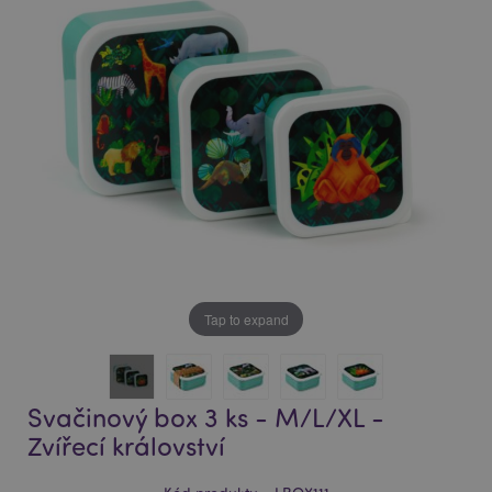
of
of
the
the
images
images
gallery
gallery
Tap to expand
Svačinový box 3 ks - M/L/XL -
Zvířecí království