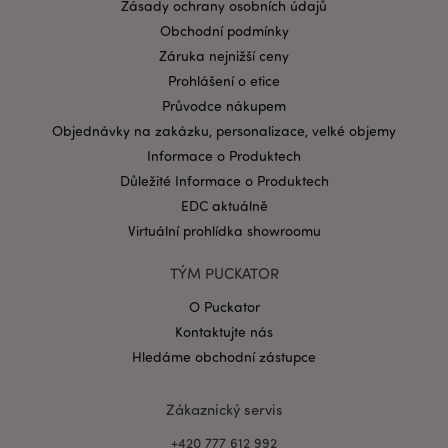
Zásady ochrany osobních údajů
CookieScriptConsent
1 mě
CookieScript
Obchodní podmínky
.puckator.cz
Záruka nejnižší ceny
Prohlášení o etice
Průvodce nákupem
Objednávky na zakázku, personalizace, velké objemy
Informace o Produktech
Důležité Informace o Produktech
EDC aktuálně
Zásadách ochrany osobních údajů společnosti
Google
Virtuální prohlídka showroomu
form_key
1 de
Adobe Inc.
ho
.www.puckator.cz
TÝM PUCKATOR
O Puckator
Kontaktujte nás
Hledáme obchodní zástupce
mage-messages
1 de
Adobe Inc.
Zákaznický servis
ho
www.puckator.cz
+420 777 612 992