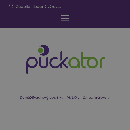
›
Domů
Svačinový box 3 ks - M/L/XL - Zvířecí království
Skip
Skip
to
to
the
the
end
beginning