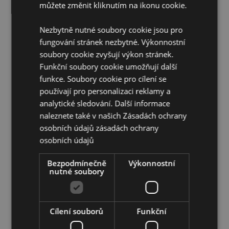
můžete změnit kliknutím na ikonu cookie.
Vhodné do myčky:
Ne
Počet v sadě:
3
Nezbytně nutné soubory cookie jsou pro
Bez BPA plastů:
Ano
fungování stránek nezbytné. Výkonnostní
soubory cookie zvyšují výkon stránek.
Informace o produktu:
Krabičky se skládají do sebe
pro ušetření prostoru.
Funkční soubory cookie umožňují další
funkce. Soubory cookie pro cílení se
Objem:
Malá: 250ml, Střední: 350ml, Velká: 550ml
používají pro personalizaci reklamy a
Doplňující informace:
analytické sledování. Další informace
naleznete také v našich Zásadách ochrany
Chcete se dozvědět více o nákupu u Puckator?
osobních údajů
zásadách ochrany
Přečtěte si našeho
průvodce nákupem pro zákazníky.
osobních údajů
Vlastnosti produktu
Bezpodmínečně
Výkonnostní
nutné soubory
Více
Extra velká 5.5 x 11.5 x 11.5cm Velká 5 x 10 x 10cm
informací
Střední 4.5 x 8.5 x 8.5cm
5055071795183
Cílení souborů
Funkční
60
0.243000