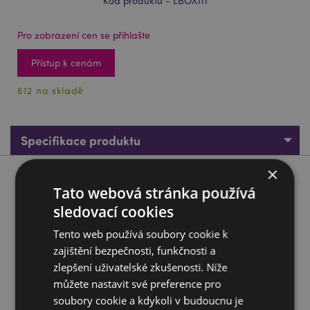
Kód produktu - LBOX111
Pro zobrazení cen se přihlašte
Přístup k cenám
612 na skladě
Specifikace produktu
×
Popis produktu
Tato webová stránka používá
sledovací cookies
Svačinový box 3 ks - M/L/XL - Zvířecí království
Tento web používá soubory cookie k
Materiál:
Polypropylen
zajištění bezpečnosti, funkčnosti a
Vhodné pro potraviny:
Ano
zlepšení uživatelské zkušenosti. Níže
Počet v sadě:
3 - M,L,XL
můžete nastavit své preference pro
soubory cookie a kdykoli v budoucnu je
Vhodné do mikrovlnky:
Ne