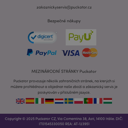
zakaznickyservis@puckator.cz
Bezpečné nákupy
recently_viewed_product_previous
1 d
Adobe Inc.
www.puckator.cz
MEZINÁRODNÍ STRÁNKY Puckator
Puckator provozuje několik zahraničních stránek, na kterých si
můžete prohlédnout a objednat naše zboží a zákaznický servis je
poskytován v příslušném jazyce.
recently_compared_product_previous
1 d
Adobe Inc.
www.puckator.cz
Copyright © 2025 Puckator CZ, Via Comentina 38, Asti, 14100 Itálie. DIČ:
PHPSESSID
1 de
PHP.net
IT01545330050 REA: AT-123951
ho
.www.puckator.cz