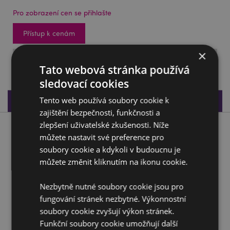
Pro zobrazení cen se přihlašte
Přístup k cenám
×
SKLADEM: 02/09/2026
Tato webová stránka používá
sledovací cookies
Tento web používá soubory cookie k
Specifikace produktu
zajištění bezpečnosti, funkčnosti a
zlepšení uživatelské zkušenosti. Níže
Popis produktu
můžete nastavit své preference pro
soubory cookie a kdykoli v budoucnu je
Magnet - Křižácký rytíř
můžete změnit kliknutím na ikonu cookie.
Materiál:
Pryskyřice a kov
Nezbytně nutné soubory cookie jsou pro
Doplňující informace:
fungování stránek nezbytné. Výkonnostní
soubory cookie zvyšují výkon stránek.
Chcete se dozvědět více o nákupu u Puckator?
Přečtěte si našeho
průvodce nákupem pro zákazníky.
Funkční soubory cookie umožňují další