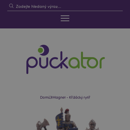
›
Domů
Magnet - Křižácký rytíř
Skip
Skip
to
to
the
the
end
beginning