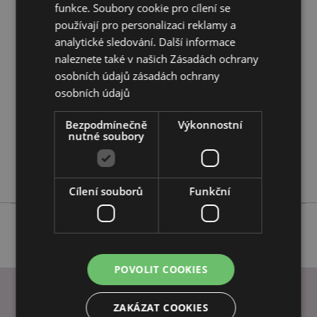
funkce. Soubory cookie pro cílení se
používají pro personalizaci reklamy a
Vlastnosti produktu
analytické sledování. Další informace
Více
Výška 8.5cm Šířka 4cm
naleznete také v našich Zásadách ochrany
informací
osobních údajů
zásadách ochrany
5055071656613
osobních údajů
240
0.031000
Bezpodmínečně
Výkonnostní
Ne
nutné soubory
Ne
Ne
Cílení souborů
Funkční
POVOLIT COOKIES
ZAKÁZAT COOKIES