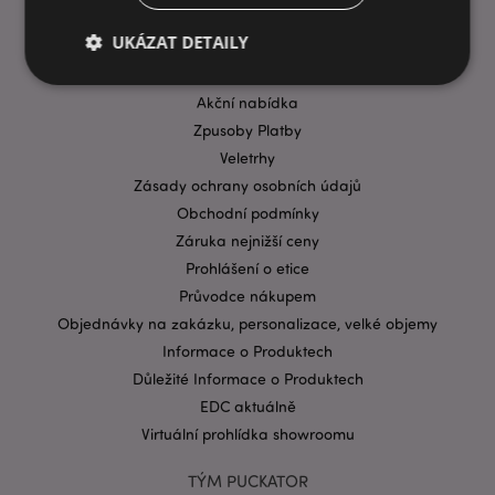
INFORMACE
UKÁZAT DETAILY
Časté dotazy
Přeprava & doručení
Akční nabídka
Zpusoby Platby
Bezpodmínečně nutné soubory
Výkonnostní
Veletrhy
Cílení souborů
Funkční
Zásady ochrany osobních údajů
Nezbytně nutné soubory cookie umožňují základní
Obchodní podmínky
funkce webových stránek, jako je přihlášení
uživatele a správa účtu. Bez nezbytně nutných
Záruka nejnižší ceny
souborů cookie nelze webovou stránku správně
Prohlášení o etice
používat.
Průvodce nákupem
Provider
/
Název
Vypr
Objednávky na zakázku, personalizace, velké objemy
Doména
Informace o Produktech
CookieScriptConsent
1 mě
CookieScript
.puckator.cz
Důležité Informace o Produktech
EDC aktuálně
Virtuální prohlídka showroomu
TÝM PUCKATOR