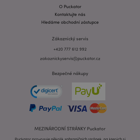
O Puckator
Kontaktujte nás
Zásadách ochrany osobních údajů společnosti
Hledáme obchodní zástupce
Google
form_key
1 de
Adobe Inc.
ho
.www.puckator.cz
Zákaznický servis
+420 777 612 992
zakaznickyservis@puckator.cz
Bezpečné nákupy
mage-messages
1 de
Adobe Inc.
ho
www.puckator.cz
MEZINÁRODNÍ STRÁNKY Puckator
Puckator provozuje několik zahraničních stránek, na kterých si